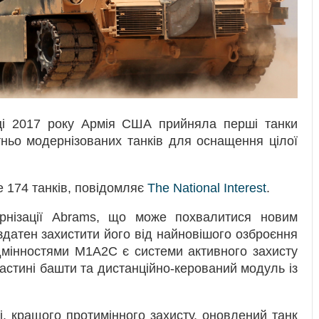
нці 2017 року Армія США прийняла перші танки
ньо модернізованих танків для оснащення цілої
 174 танків, повідомляє
The National Interest
.
рнізації Abrams, що може похвалитися новим
здатен захистити його від найновішого озброєння
дмінностями M1A2C є системи активного захисту
астині башти та дистанційно-керований модуль із
ні, кращого протимінного захисту, оновлений танк