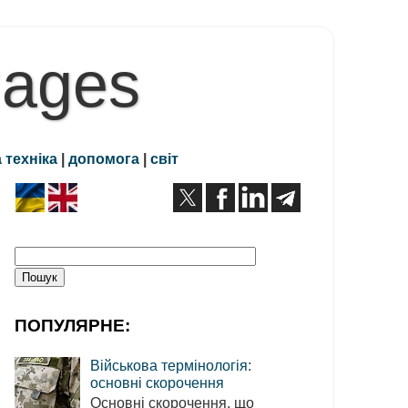
Pages
 техніка
|
допомога
|
світ
ПОПУЛЯРНЕ:
Військова термінологія:
основні скорочення
Основні скорочення, що