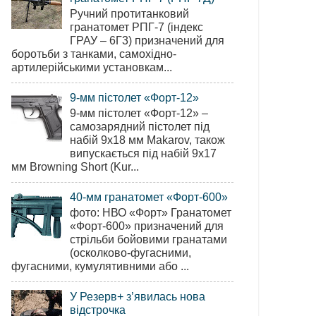
Ручний протитанковий
гранатомет РПГ-7 (індекс
ГРАУ – 6Г3) призначений для
боротьби з танками, самохідно-
артилерійськими установкам...
9-мм пістолет «Форт-12»
9-мм пістолет «Форт-12» –
самозарядний пістолет під
набій 9х18 мм Makarov, також
випускається під набій 9х17
мм Browning Short (Kur...
40-мм гранатомет «Форт-600»
фото: НВО «Форт» Гранатомет
«Форт-600» призначений для
стрільби бойовими гранатами
(осколково-фугасними,
фугасними, кумулятивними або ...
У Резерв+ з’явилась нова
відстрочка