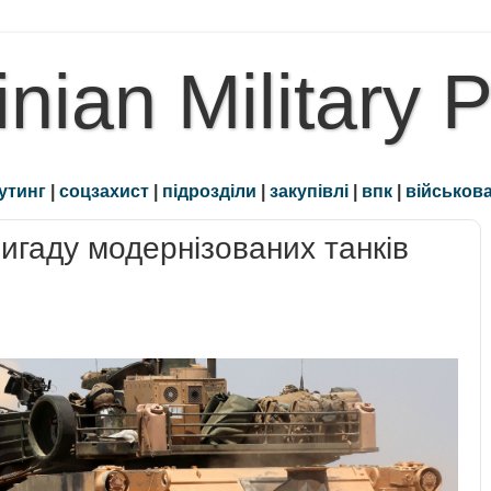
inian Military 
утинг
|
соцзахист
|
підрозділи
|
закупівлі
|
впк
|
військова
гаду модернізованих танків