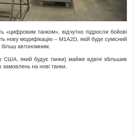
ь «цифровим танком», відчутно підросли бойові
ь нову модифікацію – M1A2D, якій буде сумісний
к більш автономним.
у США, який будує танки) майже вдвічі збільшив
их замовлень на нові танки.