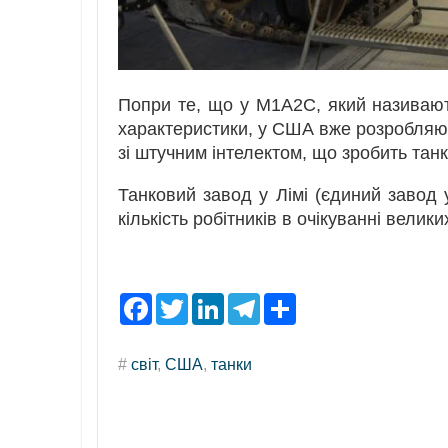
Попри те, що у M1A2C, який називают
характеристики, у США вже розробляют
зі штучним інтелектом, що зробить тан
Танковий завод у Лімі (єдиний завод 
кількість робітників в очікуванні велик
F
T
L
T
S
a
w
i
e
h
c
i
n
l
a
e
t
k
e
r
#
світ
,
США
,
танки
b
t
e
g
e
o
e
d
r
o
r
I
a
k
n
m