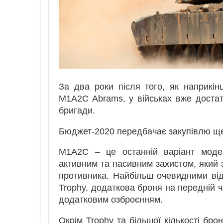
За два роки після того, як наприкі
M1A2C Abrams, у військах вже достат
бригади.
Бюджет-2020 передбачає закупівлю ще
M1A2C – це останній варіант моде
активним та пасивним захистом, який 
противника. Найбільш очевидними ві
Trophy, додаткова броня на передній ч
додатковим озброєнням.
Окрім Trophy та більшої кількості бро