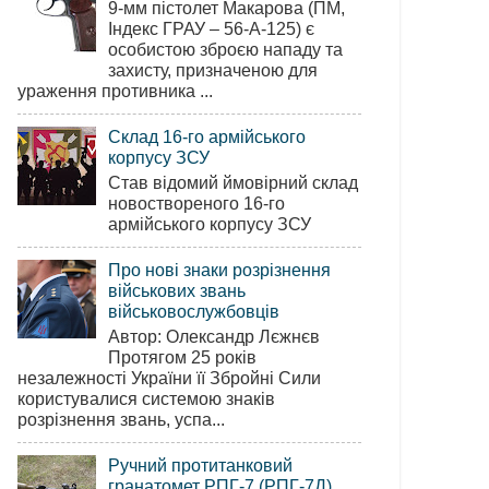
9-мм пістолет Макарова (ПМ,
Індекс ГРАУ – 56-А-125) є
особистою зброєю нападу та
захисту, призначеною для
ураження противника ...
Склад 16-го армійського
корпусу ЗСУ
Став відомий ймовірний склад
новоствореного 16-го
армійського корпусу ЗСУ
Про нові знаки розрізнення
військових звань
військовослужбовців
Автор: Олександр Лєжнєв
Протягом 25 років
незалежності України її Збройні Сили
користувалися системою знаків
розрізнення звань, успа...
Ручний протитанковий
гранатомет РПГ-7 (РПГ-7Д)