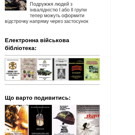
Подружжя людей з
інвалідністю І або ІІ групи
тепер можуть оформити
відстрочку напряму через застосунок
Електронна військова
бібліотека:
Що варто подивитись: