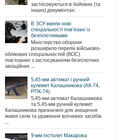
застосовуються в бойових (та
інших) документах:
В ЗСУ ввели нові
спеціальності пов'язані із
безпілотниками
Міністерство оборони
розширило перелік військово-
облікових спеціальностей (ВОС)
пов'язаних з застосуванням безпілотних
авіаційних ...
5,45-мм автомат і ручний
кулемет Калашникова (АК-74,
РПК-74)
5,45-мм автомат Калашникова
та 5,45-мм ручний кулемет
Калашникова призначені для знищення
живої сили та ураження вогневих засобів
...
9-мм пістолет Макарова