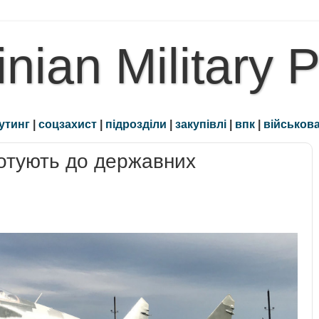
inian Military 
утинг
|
соцзахист
|
підрозділи
|
закупівлі
|
впк
|
військова
готують до державних