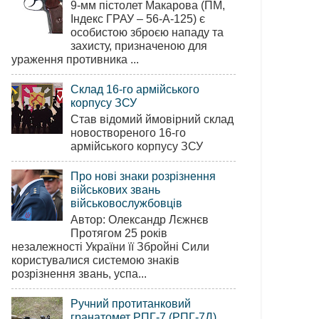
9-мм пістолет Макарова (ПМ,
Індекс ГРАУ – 56-А-125) є
особистою зброєю нападу та
захисту, призначеною для
ураження противника ...
Склад 16-го армійського
корпусу ЗСУ
Став відомий ймовірний склад
новоствореного 16-го
армійського корпусу ЗСУ
Про нові знаки розрізнення
військових звань
військовослужбовців
Автор: Олександр Лєжнєв
Протягом 25 років
незалежності України її Збройні Сили
користувалися системою знаків
розрізнення звань, успа...
Ручний протитанковий
гранатомет РПГ-7 (РПГ-7Д)