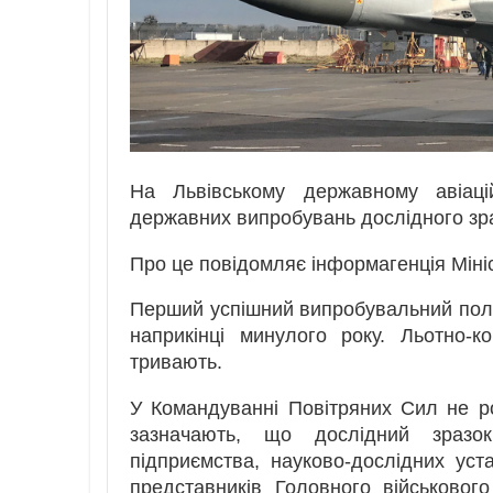
На Львівському державному авіаці
державних випробувань дослідного зр
Про це повідомляє інформагенція Мін
Перший успішний випробувальний політ
наприкінці минулого року. Льотно-к
тривають.
У Командуванні Повітряних Сил не роз
зазначають, що дослідний зразо
підприємства, науково-дослідних уст
представників Головного військовог