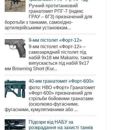
Ручний протитанковий
гранатомет РПГ-7 (індекс
ГРАУ – 6Г3) призначений для
боротьби з танками, самохідно-
артилерійськими установкам...
9-мм пістолет «Форт-12»
9-мм пістолет «Форт-12» –
самозарядний пістолет під
набій 9х18 мм Makarov, також
випускається під набій 9х17
мм Browning Short (Kur...
40-мм гранатомет «Форт-600»
фото: НВО «Форт» Гранатомет
«Форт-600» призначений для
стрільби бойовими гранатами
(осколково-фугасними,
фугасними, кумулятивними або ...
Підозри від НАБУ за
розкрадання на захисті танків