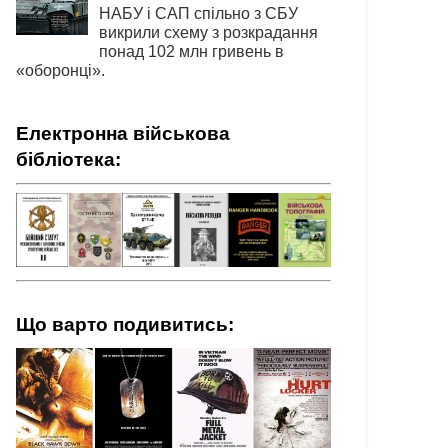
НАБУ і САП спільно з СБУ
викрили схему з розкрадання
понад 102 млн гривень в
«оборонці».
Електронна військова
бібліотека:
Що варто подивитись: