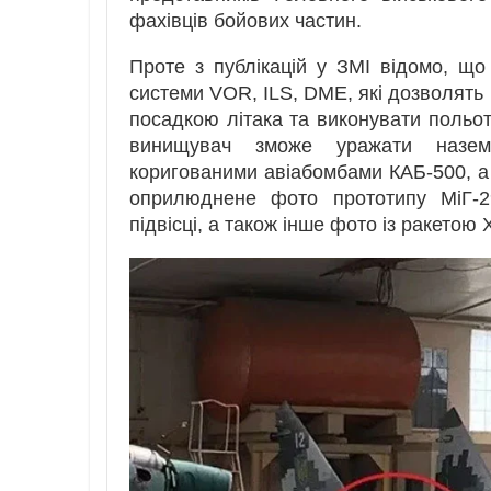
фахівців бойових частин.
Проте з публікацій у ЗМІ відомо, що
системи VOR, ILS, DME, які дозволять
посадкою літака та виконувати польот
винищувач зможе уражати наземн
коригованими авіабомбами КАБ-500, а 
оприлюднене фото прототипу МіГ-
підвісці, а також інше фото із ракетою 