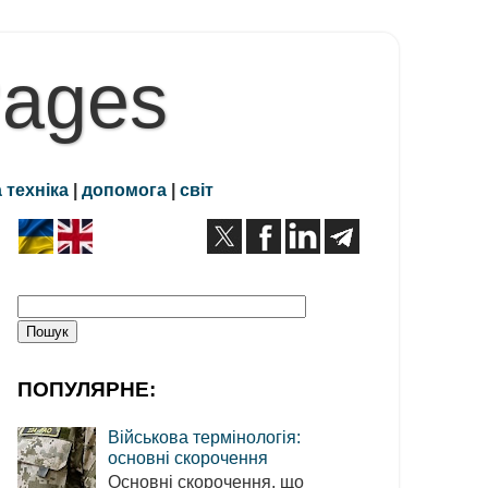
Pages
 техніка
|
допомога
|
світ
ПОПУЛЯРНЕ:
Військова термінологія:
основні скорочення
Основні скорочення, що