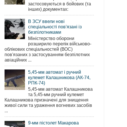
застосовуються в бойових (та
інших) документах:
В ЗСУ ввели нові
спеціальності пов'язані із
безпілотниками
Міністерство оборони
розширило перелік військово-
облікових спеціальностей (ВОС)
пов'язаних з застосуванням безпілотних
авіаційних ...
5,45-мм автомат і ручний
кулемет Калашникова (АК-74,
РПК-74)
5,45-мм автомат Калашникова
та 5,45-мм ручний кулемет
Калашникова призначені для знищення
живої сили та ураження вогневих засобів
...
9-мм пістолет Макарова