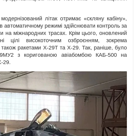
 модернізований літак отримає «скляну кабіну»,
 в автоматичному режимі здійснювати контроль за
и на міжнародних трасах. Крім цього, оновлений
і цілі високоточним озброєнням, зокрема
також ракетами Х-29Т та Х-29. Так, раніше, було
29МУ2 з коригованою авіабомбою КАБ-500 на
Х-29.