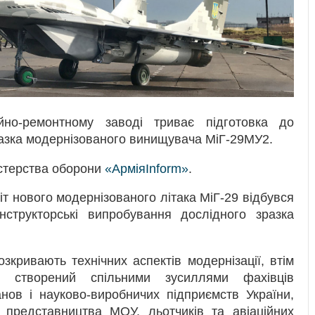
йно-ремонтному заводі триває підготовка до
азка модернізованого винищувача МіГ-29МУ2.
істерства оборони
«АрміяInform»
.
 нового модернізованого літака МіГ-29 відбувся
онструкторські випробування дослідного зразка
кривають технічних аспектів модернізації, втім
к створений спільними зусиллями фахівців
анов і науково-виробничих підприємств України,
о представництва МОУ, льотчиків та авіаційних