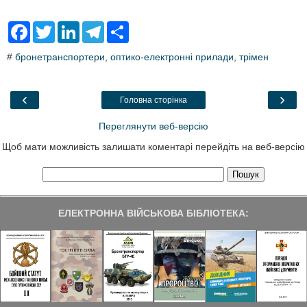
F
T
L
T
S
a
w
i
e
h
c
i
n
l
a
#
бронетранспортери
,
оптико-електронні прилади
,
трімен
e
t
k
e
r
b
t
e
g
e
o
e
d
r
o
r
I
a
‹
›
Головна сторінка
k
n
m
Переглянути веб-версію
Щоб мати можливість залишати коментарі перейдіть на веб-версію
ЕЛЕКТРОННА ВІЙСЬКОВА БІБЛІОТЕКА: