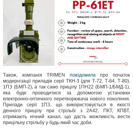
Також, компанія TRIMEN
повідомила
про початок
модернізації приладів серії ТКН-3 (для Т-72, Т-64, Т-80),
1ПЗ (БМП-2), а так само прицілу 1ПН22 (БМП-1/БМД-1),
яка буде проводитися за допомогою установки
електронно-оптичного перетворювача нового покоління.
Прилади серії 1ПЗ, що використовується в якості
денного прицілу при стрільбі з 2А42, ПКТ, КПВТ,
отримають нічний канал, що дасть можливість вести
прицільну стрільбу у будь-який час доби.