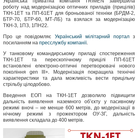
Українська приватна компанія TRIMEN завершила
роботу над модернізацією оптичних приладів (прицілів)
ТКН-1ЕТ та ПП-61ЕТ для броньованої техніки (БРДМ-2,
БТР-70, БТР-60, МТ-ЛБ) та взялася за модернізацію
ТКН-3, 1ПЗ, 1ПН22.
Про це повідомляє
Український мілітарний портал
з
посиланням на
пресслужбу компанії
.
У танковому командирському приладі спостереження
ТКН-1ЕТ та перескопічному прицілі ПП-61ЕТ
встановлені електроно-оптичні перетворювачі нового
покоління gen III+. Модернізація покращила технічні
характеристики та дала можливість вести прицільну
стрільбу цілодобово.
Введення ЕОП на ТКН-1ЕТ дозволило підвищити
дальність виявлення наземного об’єкту у пасивному
режимі вночі – не менше 600 метрів, до модернізації в
нічному режимі з прожектором ОУ-3Г, дальність
виявлення складала до 400 метрів.