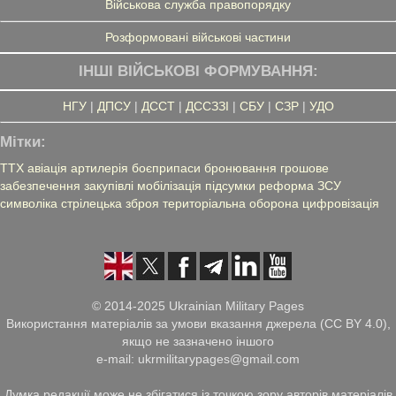
Військова служба правопорядку
Розформовані військові частини
ІНШІ ВІЙСЬКОВІ ФОРМУВАННЯ:
НГУ
|
ДПСУ
|
ДССТ
|
ДССЗЗІ
|
СБУ
|
СЗР
|
УДО
Мітки:
ТТХ
авіація
артилерія
боєприпаси
бронювання
грошове
забезпечення
закупівлі
мобілізація
підсумки
реформа ЗСУ
символіка
стрілецька зброя
територіальна оборона
цифровізація
© 2014-2025 Ukrainian Military Pages
Використання матеріалів за умови вказання джерела (CC BY 4.0),
якщо не зазначено іншого
e-mail: ukrmilitarypages@gmail.com
Думка редакції може не збігатися із точкою зору авторів матеріалів