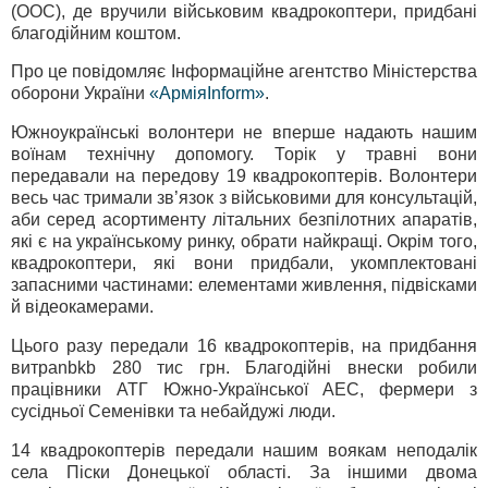
(ООС), де вручили військовим квадрокоптери, придбані
благодійним коштом.
Про це повідомляє Інформаційне агентство Міністерства
оборони України
«АрміяInform»
.
Южноукраїнські волонтери не вперше надають нашим
воїнам технічну допомогу. Торік у травні вони
передавали на передову 19 квадрокоптерів. Волонтери
весь час тримали зв’язок з військовими для консультацій,
аби серед асортименту літальних безпілотних апаратів,
які є на українському ринку, обрати найкращі. Окрім того,
квадрокоптери, які вони придбали, укомплектовані
запасними частинами: елементами живлення, підвісками
й відеокамерами.
Цього разу передали 16 квадрокоптерів, на придбання
витраnbkb 280 тис грн. Благодійні внески робили
працівники АТГ Южно-Української АЕС, фермери з
сусідньої Семенівки та небайдужі люди.
14 квадрокоптерів передали нашим воякам неподалік
села Піски Донецької області. За іншими двома