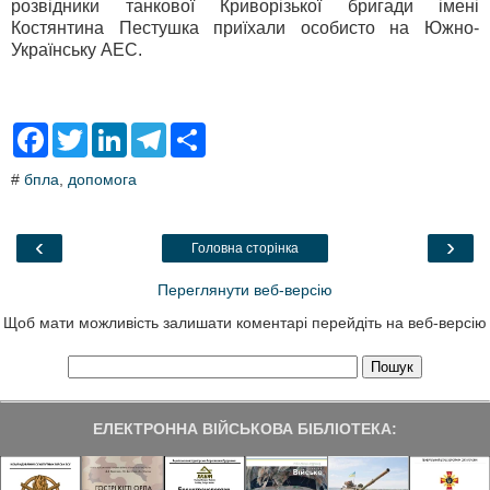
розвідники танкової Криворізької бригади імені
Костянтина Пестушка приїхали особисто на Южно-
Українську АЕС.
F
T
L
T
S
a
w
i
e
h
c
i
n
l
a
#
бпла
,
допомога
e
t
k
e
r
b
t
e
g
e
o
e
d
r
o
r
I
a
‹
›
Головна сторінка
k
n
m
Переглянути веб-версію
Щоб мати можливість залишати коментарі перейдіть на веб-версію
ЕЛЕКТРОННА ВІЙСЬКОВА БІБЛІОТЕКА: