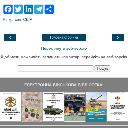
F
T
L
T
S
a
w
i
e
h
c
i
n
l
a
#
пкр
,
світ
,
США
e
t
k
e
r
b
t
e
g
e
o
e
d
r
o
r
I
a
‹
›
Головна сторінка
k
n
m
Переглянути веб-версію
Щоб мати можливість залишати коментарі перейдіть на веб-версію
ЕЛЕКТРОННА ВІЙСЬКОВА БІБЛІОТЕКА: