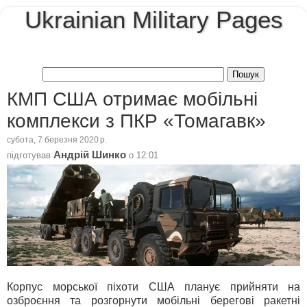
Ukrainian Military Pages
КМП США отримає мобільні
комплекси з ПКР «Томагавк»
субота, 7 березня 2020 р.
Андрій Шинко
підготував
о
12:01
Корпус морської піхоти США планує прийняти на
озброєння та розгорнути мобільні берегові ракетні