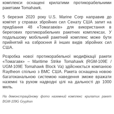
комплекси оснащені крилатими протикорабельними
ракетами Tomahawk.
5 березня 2020 року U.S. Marine Corp направив до
комітет у справах збройних сил Сенату США запит на
придбання 48 «Томагавків» для використання в
берегових протикорабельних ракетних комплексах. У
подальшому мобільний ракетний комплекс може бути
прийнятий на озброєння й інших видів збройних сил
США.
Розробка нової протикорабельної модифікації ракети
«Томагавк» – Maritime Strike Tomahawk (RGM-109E /
UGM-109E Tomahawk Block Va) здійснюється компанією
Raytheon спільно з ВМС США. Ракета оснащена новою
багатоканальною системою наведення зможе вражати
наземні та рухом надводні цілі на дальності до 1000
миль.
На демонстраційному фото наземний комплекс крилатих ракет
BGM-109G Gryphon