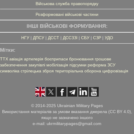
Військова служба правопорядку
Розформовані військові частини
ІНШІ ВІЙСЬКОВІ ФОРМУВАННЯ:
НГУ
|
ДПСУ
|
ДССТ
|
ДССЗЗІ
|
СБУ
|
СЗР
|
УДО
Мітки:
ТТХ
авіація
артилерія
боєприпаси
бронювання
грошове
забезпечення
закупівлі
мобілізація
підсумки
реформа ЗСУ
символіка
стрілецька зброя
територіальна оборона
цифровізація
© 2014-2025 Ukrainian Military Pages
Використання матеріалів за умови вказання джерела (CC BY 4.0),
якщо не зазначено іншого
e-mail: ukrmilitarypages@gmail.com