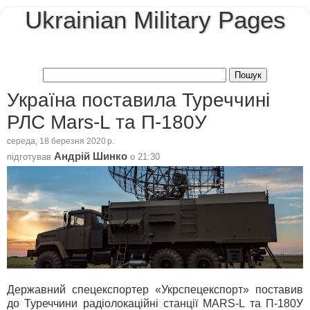
Ukrainian Military Pages
Україна поставила Туреччині
РЛС Mars-L та П-180У
середа, 18 березня 2020 р.
Андрій Шинко
підготував
о
21:30
Державний спецекспортер «Укрспецекспорт» поставив
до Туреччини радіолокаційні станції MARS-L та П-180У