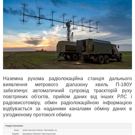
Наземна рухома радіолокаційна станція дальнього
виявлення метрового діапазону хвиль П-180У
забезпечує автоматичний супровід траєкторій руху
повітряних об'єктів, прийом даних від інших РЛС і
радіовисотоміру, обмін радіолокаційною інформацією
відбувається за наданими каналами обміну даних в
узгодженому протоколі обміну.