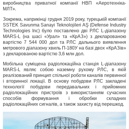
виробництва приватної компанії НВП «Аеротехніка-
МЛТ».
Зокрема, наприкінці грудня 2019 року, турецькій компанії
SSTEK Savunma Sanayi Teknolojileri AŞ (Defense Industry
Technologies Inc) було поставлено дві РЛС L-діапазону
MARS-L (на шасі «Урал» та «КрАЗ») з декларованою
вартістю 7 544 000 дол та РЛС дальнього виявлення
метрового діапазону хвиль П-180У на базі двох «КрАЗів»
з декларованою вартістю 3,6 млн дол.
Мобільна суміщена радіолокаційна станція L-діапазону
MARS-L являє собою наземну рухому РЛС, в якій
реалізований принцип спільної роботи каналів первинної
і вторинної локації. В основу побудови РЛС закладені
технології побудови передавальних і прийомних
радіолокаційних пристроїв з використанням сучасних
способів формування і обробки складних
радіолокаційних сигналів, а також захисту від перешкод.