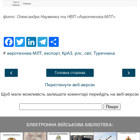
фото: Олександра Науменка та НВП «Аеротехніка-МЛТ»
F
T
L
T
S
a
w
i
e
h
c
i
n
l
a
#
аеротехніка-МЛТ
,
експорт
,
КрАЗ
,
рлс
,
світ
,
Туреччина
e
t
k
e
r
b
t
e
g
e
o
e
d
r
o
r
I
a
‹
›
Головна сторінка
k
n
m
Переглянути веб-версію
Щоб мати можливість залишати коментарі перейдіть на веб-версію
ЕЛЕКТРОННА ВІЙСЬКОВА БІБЛІОТЕКА: