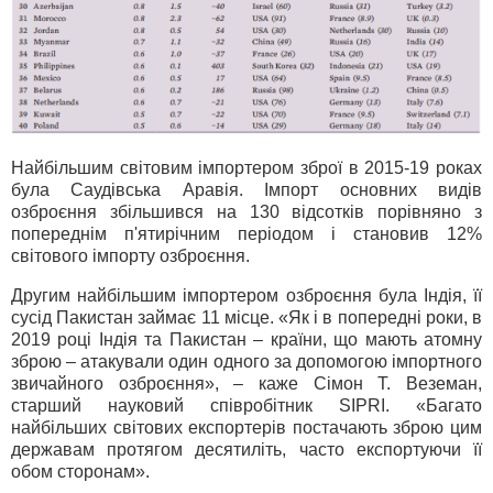
Найбільшим світовим імпортером зброї в 2015-19 роках
була Саудівська Аравія. Імпорт основних видів
озброєння збільшився на 130 відсотків порівняно з
попереднім п'ятирічним періодом і становив 12%
світового імпорту озброєння.
Другим найбільшим імпортером озброєння була Індія, її
сусід Пакистан займає 11 місце. «Як і в попередні роки, в
2019 році Індія та Пакистан – країни, що мають атомну
зброю – атакували один одного за допомогою імпортного
звичайного озброєння», – каже Сімон Т. Веземан,
старший науковий співробітник SIPRI. «Багато
найбільших світових експортерів постачають зброю цим
державам протягом десятиліть, часто експортуючи її
обом сторонам».