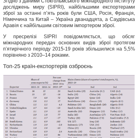
Згідно з даними Стокгольмського міжнародного інституту
досліджень миру (SIPRI), найбільшими експортерами
зброї за останні п’ять років були США, Росія, Франція,
Німеччина та Китай – Україна дванадцята, а Саудівська
Аравія є найбільшим світовим імпортером зброї.
У пресрелізі SIPRI повідомляється, що обсяг
міжнародних передач основних видів зброї протягом
п'ятирічного періоду 2015-19 років збільшилися на 5,5%
порівняно з 2010–14 роками.
Топ-25 країн-експортерів озброєнь