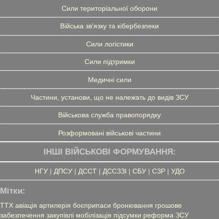
Сили територіальної оборони
Війська зв'язку та кібербезпеки
Сили логістики
Сили підтримки
Медичні сили
Частини, установи, що не належать до видів ЗСУ
Військова служба правопорядку
Розформовані військові частини
ІНШІ ВІЙСЬКОВІ ФОРМУВАННЯ:
НГУ
|
ДПСУ
|
ДССТ
|
ДССЗЗІ
|
СБУ
|
СЗР
|
УДО
Мітки:
ТТХ
авіація
артилерія
боєприпаси
бронювання
грошове
забезпечення
закупівлі
мобілізація
підсумки
реформа ЗСУ