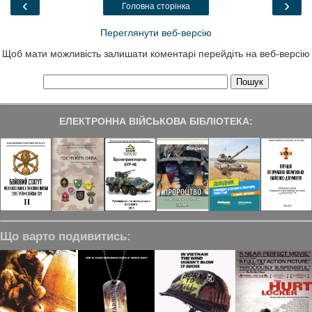
‹
›
Головна сторінка
k
n
m
Переглянути веб-версію
Щоб мати можливість залишати коментарі перейдіть на веб-версію
ЕЛЕКТРОННА ВІЙСЬКОВА БІБЛІОТЕКА:
Що варто подивитись: