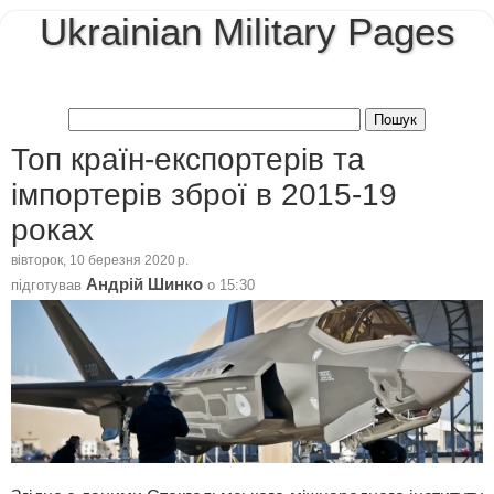
Ukrainian Military Pages
Топ країн-експортерів та
імпортерів зброї в 2015-19
роках
вівторок, 10 березня 2020 р.
Андрій Шинко
підготував
о
15:30