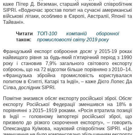
каже Пітер Д. Веземан, старший науковий співробітник
SIPRI. «Водночас зростав попит на сучасні американські
військові літаки, особливо в Європі, Австралії, Японії та
Тайвані».
Читати
ТОП-100 компаній оборонної
також:
промисловості світу 2019 року
Французький експорт озброєння досяг у 2015-19 роках
найвищого рівня за будь-який п'ятирічний період з 1990
року і становив 7,9% загального світового експорту
озброєнь, що на 72 відсотки більше порівняно з 2010–14.
«Французька збройна промисловість користувалася
попитом в Єгипті, Катарі та Індії», – каже Дієго Лопес Да
Сілва, дослідник SIPRI.
Помітне знизився обсяг експорту російської зброї. Обсяг
експорту Російської Федерації зменшився на 18% в
порівнянні з 2015–1919 роками. «Росія втратила позиції
в Індії – головному імпортері російської зброї, що
призвело до різкого скорочення експорту», – говорить
Олександра Куїмова, науковий співробітник SIPRI. «Це
зменшення не було компенсовано збільшенням експорту