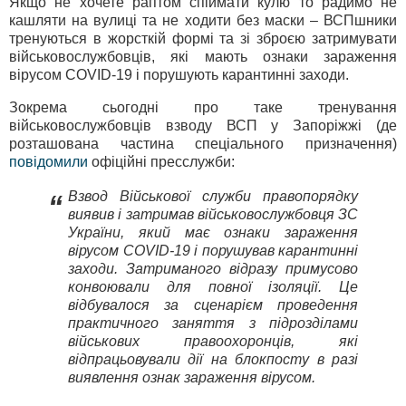
Якщо не хочете раптом спіймати кулю то радимо не
кашляти на вулиці та не ходити без маски – ВСПшники
тренуються в жорсткій формі та зі зброєю затримувати
військовослужбовців, які мають ознаки зараження
вірусом COVID-19 і порушують карантинні заходи.
Зокрема сьогодні про таке тренування
військовослужбовців взводу ВСП у Запоріжжі (де
розташована частина спеціального призначення)
повідомили
офіційні пресслужби:
Взвод Військової служби правопорядку
“
виявив і затримав військовослужбовця ЗС
України, який має ознаки зараження
вірусом COVID-19 і порушував карантинні
заходи. Затриманого відразу примусово
конвоювали для повної ізоляції. Це
відбувалося за сценарієм проведення
практичного заняття з підрозділами
військових правоохоронців, які
відпрацьовували дії на блокпосту в разі
виявлення ознак зараження вірусом.