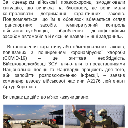
За сценарієм військові правоохоронці змоделювали
ситуацію, що виникла на блокпосту, де вони мали
контролювати дотримання карантинних заходів.
Повідомляється, що їм в обов'язок вбачається огляд
транспортних засобів, температурний контроль
військовослужбовців, оброблення дезінфекційним
засобом автомобілів й якісь не названі «інші завдання».
– Встановлення карантину або обмежувальних заходів,
пов’язаних з поширенням коронавірусної хвороби
(COVID-19) – це життєва необхідність.
Військовослужбовці ЗСУ пліч-о-пліч із представниками
Національної поліції та Нацгвардії працюють для того,
аби запобігти розповсюдженню інфекції, – заявив
командир взводу військової частини А2176 лейтенант
Артур Коротков.
Виглядає це дійство м'яко кажучи дивно.