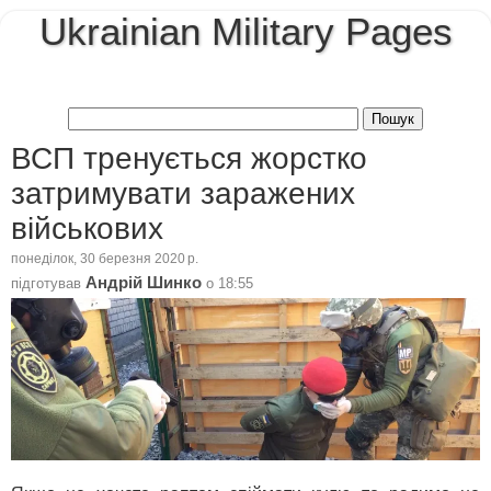
Ukrainian Military Pages
ВСП тренується жорстко
затримувати заражених
військових
понеділок, 30 березня 2020 р.
Андрій Шинко
підготував
о
18:55