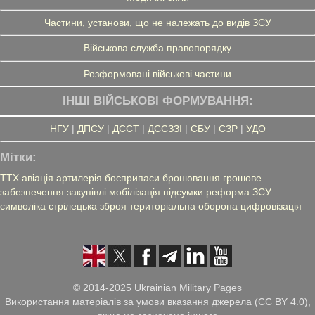
Частини, установи, що не належать до видів ЗСУ
Військова служба правопорядку
Розформовані військові частини
ІНШІ ВІЙСЬКОВІ ФОРМУВАННЯ:
НГУ
|
ДПСУ
|
ДССТ
|
ДССЗЗІ
|
СБУ
|
СЗР
|
УДО
Мітки:
ТТХ
авіація
артилерія
боєприпаси
бронювання
грошове
забезпечення
закупівлі
мобілізація
підсумки
реформа ЗСУ
символіка
стрілецька зброя
територіальна оборона
цифровізація
© 2014-2025 Ukrainian Military Pages
Використання матеріалів за умови вказання джерела (CC BY 4.0),