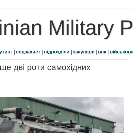
inian Military 
утинг
|
соцзахист
|
підрозділи
|
закупівлі
|
впк
|
військова
ще дві роти самохідних