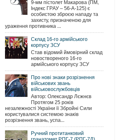
9-мм пістолет Макарова (ПМ,
Індекс ГРАУ – 56-А-125) є
особистою зброєю нападу та
захисту, призначеною для
ураження противника ...
Склад 16-го армійського
корпусу ЗСУ
Став відомий ймовірний склад
новоствореного 16-го
армійського корпусу ЗСУ
Про нові знаки розрізнення
військових звань
військовослужбовців
Автор: Олександр Лєжнєв
Протягом 25 років
незалежності України її Збройні Сили
користувалися системою знаків
розрізнення звань, успа...
Ручний протитанковий
гранатомет РПГ-7 (РПГ-7Д)