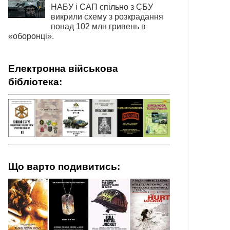
НАБУ і САП спільно з СБУ
викрили схему з розкрадання
понад 102 млн гривень в
«оборонці».
Електронна військова
бібліотека:
Що варто подивитись: