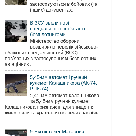
застосовуються в бойових (та
інших) документах:
В ЗСУ ввели нові
спеціальності пов'язані із
безпілотниками
Міністерство оборони
розширило перелік військово-
облікових спеціальностей (ВОС)
пов'язаних з застосуванням безпілотних
авіаційних ...
5,45-мм автомат і ручний
кулемет Калашникова (АК-74,
РПК-74)
5,45-мм автомат Калашникова
та 5,45-мм ручний кулемет
Калашникова призначені для знищення
живої сили та ураження вогневих засобів
...
9-мм пістолет Макарова