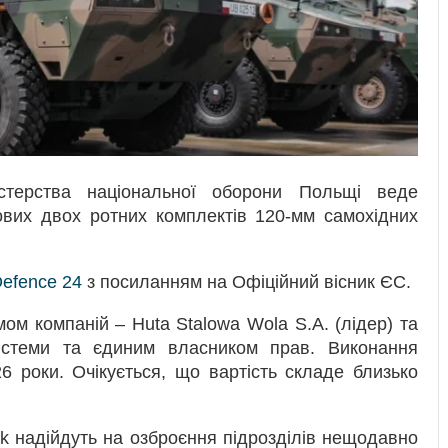
істерства національної оборони Польщі веде
вих двох ротних комплектів 120-мм самохідних
efence 24
з посиланням на Офіційний вісник ЄС.
ом компаній – Huta Stalowa Wola S.A. (лідер) та
стеми та єдиним власником прав. Виконання
 роки. Очікується, що вартість складе близько
k надійдуть на озброєння підрозділів нещодавно