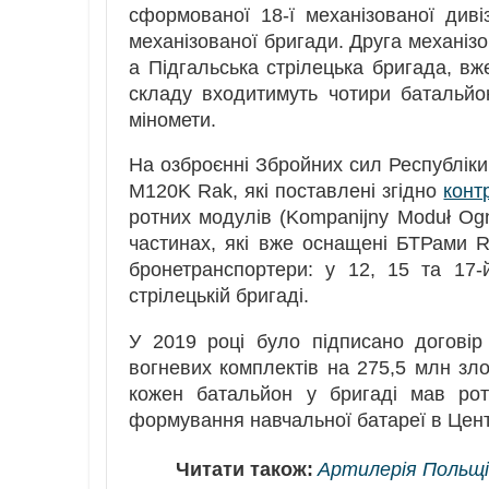
сформованої 18-ї механізованої дивіз
механізованої бригади. Друга механізо
а Підгальська стрілецька бригада, вж
складу входитимуть чотири батальй
міномети.
На озброєнні Збройних сил Республіки
M120K Rak, які поставлені згідно
конт
ротних модулів (Kompanijny Moduł Og
частинах, які вже оснащені БТРами 
бронетранспортери: у 12, 15 та 17-
стрілецькій бригаді.
У 2019 році було підписано договір
вогневих комплектів на 275,5 млн зло
кожен батальйон у бригаді мав рот
формування навчальної батареї в Центр
Читати також:
Артилерія Польщі: