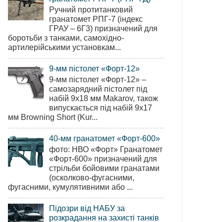
Ручний протитанковий
гранатомет РПГ-7 (індекс
ГРАУ – 6Г3) призначений для
боротьби з танками, самохідно-
артилерійськими установкам...
9-мм пістолет «Форт-12»
9-мм пістолет «Форт-12» –
самозарядний пістолет під
набій 9х18 мм Makarov, також
випускається під набій 9х17
мм Browning Short (Kur...
40-мм гранатомет «Форт-600»
фото: НВО «Форт» Гранатомет
«Форт-600» призначений для
стрільби бойовими гранатами
(осколково-фугасними,
фугасними, кумулятивними або ...
Підозри від НАБУ за
розкрадання на захисті танків