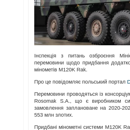
Інспекція з питань озброєння Мін
перемовини щодо придбання додатко
мінометів M120K Rak.
Про це повідомляє польський портал
D
Перемовини проводяться із консорціум
Rosomak S.A., що є виробником си
замовлення заплановане на 2020-2026
553 млн злотих.
Придбані мінометні системи M120K Ra