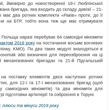
ії, ймовірно до новоствореної 19-ї Люблінської
вана бригада, яка входить до складу дивізії – 21-
е має два ротних комплекти «Раків» проте, до її
они на БТР, тобто вона теж ще має отримувати
 Польща наразі перебуває 64 самохідні міномети
рактом 2016 року
на постачання восьми вогневих
niowy, KMO). По два таких модулі знаходяться в
Rosomak або визначені для переозброєння на ці
й механізованих бригадах та 21-й Підгальській
 на поставку елементів двох наступних ротних
тих, для 12-ї та 17-ї механізованих бригад (щоб
у самохідних мінометів) та два міномети для
і підготовки артилерії та озброєння в Торуні.
 плюси та мінуси 2019 року