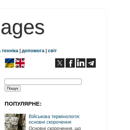
Pages
 техніка
|
допомога
|
світ
ПОПУЛЯРНЕ:
Військова термінологія:
основні скорочення
Основні скорочення, що