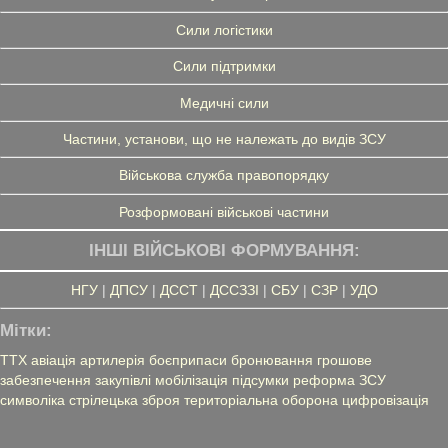
Сили логістики
Сили підтримки
Медичні сили
Частини, установи, що не належать до видів ЗСУ
Військова служба правопорядку
Розформовані військові частини
ІНШІ ВІЙСЬКОВІ ФОРМУВАННЯ:
НГУ
|
ДПСУ
|
ДССТ
|
ДССЗЗІ
|
СБУ
|
СЗР
|
УДО
Мітки:
ТТХ
авіація
артилерія
боєприпаси
бронювання
грошове
забезпечення
закупівлі
мобілізація
підсумки
реформа ЗСУ
символіка
стрілецька зброя
територіальна оборона
цифровізація