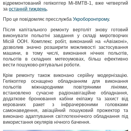
відремонтований гелікоптер Мі-8МТВ-1, вже четвертий
за
останній тиждень
.
Про це повідомляє пресслужба
Укроборонпрому
.
Після капітального ремонту вертоліт знову готовий
виконувати польотні завдання у складі миротворчих
Місій ООН. Комплекс робіт, виконаний на «Авіаконі»,
дозволив значно розширити можливості застосування
машини, в тому числі, виконання нічних польотів,
польотів в складних метеоумовах, більш ефективно
вести пошуково-рятувальні роботи.
Крім ремонту також виконано серійну модернізацію.
Гелікоптер оснащено обладнанням для виконання
польотів міжнародними повітряними лініями,
встановлено сучасне радіонавігаційне обладнання,
додаткове бронювання кабіни екіпажу та захист від
керованих ракет з інфрачервоними головками
самонаведення, авіаційний пошуковий прожектор та
виконано адаптування світлотехнічного обладнання під
використання окулярів нічного бачення.