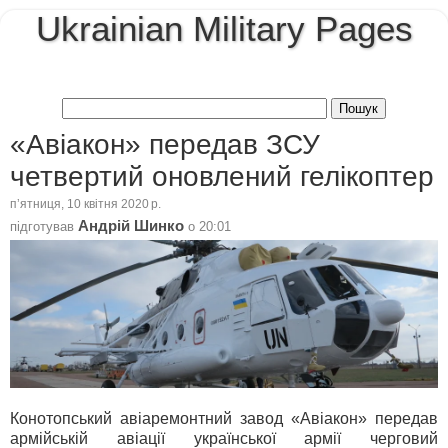
Ukrainian Military Pages
«Авіакон» передав ЗСУ
четвертий оновлений гелікоптер
пʼятниця, 10 квітня 2020 р.
Андрій Шинко
підготував
о
20:01
Конотопський авіаремонтний завод «Авіакон» передав
армійській авіації української армії черговий