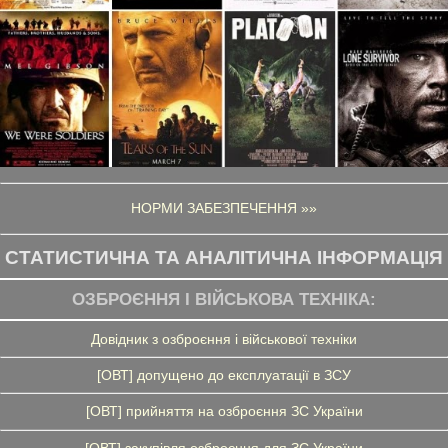
НОРМИ ЗАБЕЗПЕЧЕННЯ »»
СТАТИСТИЧНА ТА АНАЛІТИЧНА ІНФОРМАЦІЯ
ОЗБРОЄННЯ І ВІЙСЬКОВА ТЕХНІКА:
Довідник з озброєння і військової техніки
[ОВТ] допущено до експлуатації в ЗСУ
[ОВТ] прийняття на озброєння ЗС України
[ОВТ] закупівля озброєння для ЗС України