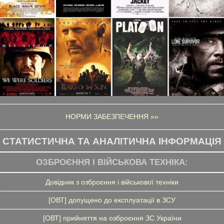
НОРМИ ЗАБЕЗПЕЧЕННЯ »»
СТАТИСТИЧНА ТА АНАЛІТИЧНА ІНФОРМАЦІЯ
ОЗБРОЄННЯ І ВІЙСЬКОВА ТЕХНІКА:
Довідник з озброєння і військової техніки
[ОВТ] допущено до експлуатації в ЗСУ
[ОВТ] прийняття на озброєння ЗС України