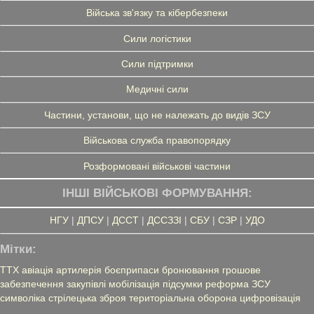
Війська зв'язку та кібербезпеки
Сили логістики
Сили підтримки
Медичні сили
Частини, установи, що не належать до видів ЗСУ
Військова служба правопорядку
Розформовані військові частини
ІНШІ ВІЙСЬКОВІ ФОРМУВАННЯ:
НГУ
|
ДПСУ
|
ДССТ
|
ДССЗЗІ
|
СБУ
|
СЗР
|
УДО
Мітки:
ТТХ
авіація
артилерія
боєприпаси
бронювання
грошове
забезпечення
закупівлі
мобілізація
підсумки
реформа ЗСУ
символіка
стрілецька зброя
територіальна оборона
цифровізація