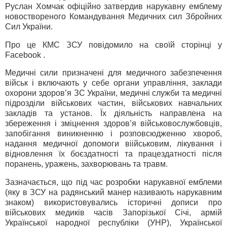
Руслан Хомчак офіційно затвердив нарукавну емблему
новоствореного Командування Медичних сил Збройних
Сил України.
Про це КМС ЗСУ повідомило на своїй сторінці у
Facebook .
Медичні сили призначені для медичного забезпечення
військ і включають у себе органи управління, заклади
охорони здоров’я ЗС України, медичні служби та медичні
підрозділи військових частин, військових навчальних
закладів та установ. Їх діяльність направлена на
збереження і зміцнення здоров’я військовослужбовців,
запобігання виникненню і розповсюдженню хвороб,
надання медичної допомоги віійськовим, лікування і
відновлення їх боєздатності та працездатності після
поранень, уражень, захворювань та травм.
Зазначається, що під час розробки нарукавної емблеми
(яку в ЗСУ на радянський манер називають нарукавним
знаком) використовувались історичні дописи про
військових медиків часів Запорізької Січі, армій
Української народної республіки (УНР), Української