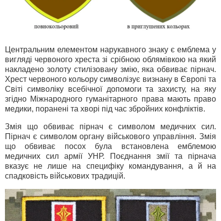
Центральним елементом нарукавного знаку є емблема у
вигляді червоного хреста зі срібною облямівкою на який
накладено золоту стилізовану змію, яка обвиває пірнач.
Хрест червоного кольору символізує визнану в Європі та
Світі символіку всебічної допомоги та захисту, на яку
згідно Міжнародного гуманітарного права мають право
медики, поранені та хворі під час збройних конфліктів.
Змія що обвиває пірнач є символом медичних сил.
Пірнач є символом органу військового управління. Змія
що обвиває посох була встановлена емблемою
медичних сил армії УНР. Поєднання змії та пірнача
вказує не лише на специфіку командування, а й на
спадковість військових традицій.