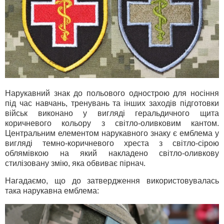
Нарукавний знак до польового однострою для носіння
під час навчань, тренувань та інших заходів підготовки
військ виконано у вигляді геральдичного щита
коричневого кольору з світло-оливковим кантом.
Центральним елементом нарукавного знаку є емблема у
вигляді темно-коричневого хреста з світло-сірою
облямівкою на який накладено світло-оливкову
стилізовану змію, яка обвиває пірнач.
Нагадаємо, що до затвердження використовувалась
така нарукавна емблема: