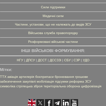
Сили підтримки
Медичні сили
Частини, установи, що не належать до видів ЗСУ
Військова служба правопорядку
Розформовані військові частини
ІНШІ ВІЙСЬКОВІ ФОРМУВАННЯ:
НГУ
|
ДПСУ
|
ДССТ
|
ДССЗЗІ
|
СБУ
|
СЗР
|
УДО
Мітки:
ТТХ
авіація
артилерія
боєприпаси
бронювання
грошове
забезпечення
закупівлі
мобілізація
підсумки
реформа ЗСУ
символіка
стрілецька зброя
територіальна оборона
цифровізація