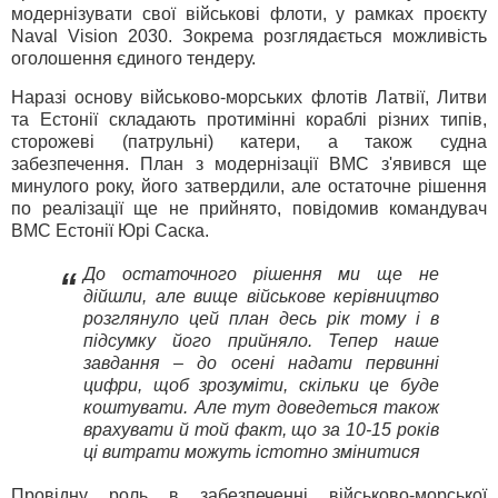
модернізувати свої військові флоти, у рамках проєкту
Naval Vision 2030. Зокрема розглядається можливість
оголошення єдиного тендеру.
Наразі основу військово-морських флотів Латвії, Литви
та Естонії складають протимінні кораблі різних типів,
сторожеві (патрульні) катери, а також судна
забезпечення. План з модернізації ВМС з'явився ще
минулого року, його затвердили, але остаточне рішення
по реалізації ще не прийнято, повідомив командувач
ВМС Естонії Юрі Саска.
До остаточного рішення ми ще не
“
дійшли, але вище військове керівництво
розглянуло цей план десь рік тому і в
підсумку його прийняло. Тепер наше
завдання – до осені надати первинні
цифри, щоб зрозуміти, скільки це буде
коштувати. Але тут доведеться також
врахувати й той факт, що за 10-15 років
ці витрати можуть істотно змінитися
Провідну роль в забезпеченні військово-морської