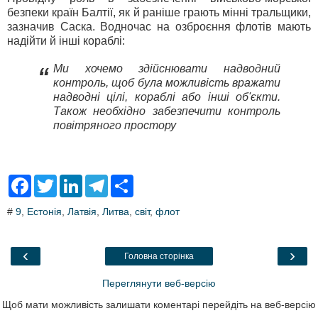
безпеки країн Балтії, як й раніше грають мінні тральщики,
зазначив Саска. Водночас на озброєння флотів мають
надійти й інші кораблі:
Ми хочемо здійснювати надводний
“
контроль, щоб була можливість вражати
надводні цілі, кораблі або інші об'єкти.
Також необхідно забезпечити контроль
повітряного простору
F
T
L
T
S
a
w
i
e
h
c
i
n
l
a
#
9
,
Естонія
,
Латвія
,
Литва
,
світ
,
флот
e
t
k
e
r
b
t
e
g
e
o
e
d
r
o
r
I
a
‹
›
Головна сторінка
k
n
m
Переглянути веб-версію
Щоб мати можливість залишати коментарі перейдіть на веб-версію