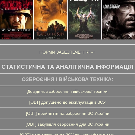
НОРМИ ЗАБЕЗПЕЧЕННЯ »»
СТАТИСТИЧНА ТА АНАЛІТИЧНА ІНФОРМАЦІЯ
ОЗБРОЄННЯ І ВІЙСЬКОВА ТЕХНІКА:
Довідник з озброєння і військової техніки
[ОВТ] допущено до експлуатації в ЗСУ
[ОВТ] прийняття на озброєння ЗС України
[ОВТ] закупівля озброєння для ЗС України