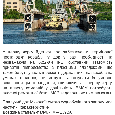
У першу чергу йдеться про забезпечення термінової
постановки корабля у док у разі необхідності та
незважаючи на будь-які інші обставини. Натомість
приватні підприємства з власними плавдоками, що
також беруть участь в ремонті державних плавзасобів на
умовах тендерів, не можуть гарантувати безумовне
виконання цього завдання, спираючись, в першу чергу,
на власну комерційну доцільність. ВМСУ потребують
власної ремонтної бази і МСЗ задовольняє цим вимогам.
Плавучий док Миколаївського суднобудівного заводу має
наступні характеристики:
Довжина стапель-палуби, м – 139.50