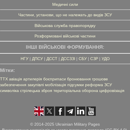
Медичні сили
Частини, установи, що не належать до видів ЗСУ
Військова служба правопорядку
Розформовані військові частини
ІНШІ ВІЙСЬКОВІ ФОРМУВАННЯ:
НГУ
|
ДПСУ
|
ДССТ
|
ДССЗЗІ
|
СБУ
|
СЗР
|
УДО
Мітки:
ТТХ
авіація
артилерія
боєприпаси
бронювання
грошове
забезпечення
закупівлі
мобілізація
підсумки
реформа ЗСУ
символіка
стрілецька зброя
територіальна оборона
цифровізація
© 2014-2025 Ukrainian Military Pages