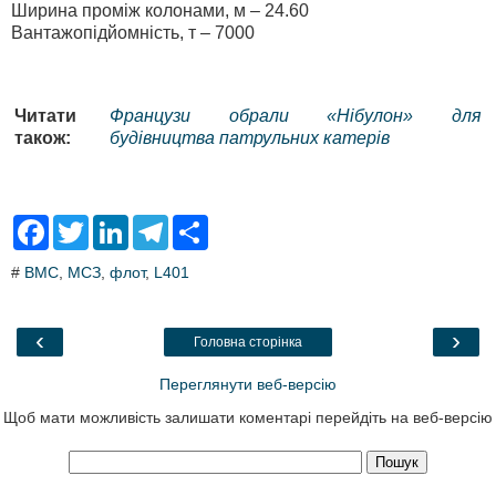
Ширина проміж колонами, м – 24.60
Вантажопідйомність, т – 7000
Читати
Французи обрали «Нібулон» для
також:
будівництва патрульних катерів
F
T
L
T
S
a
w
i
e
h
c
i
n
l
a
#
ВМС
,
МСЗ
,
флот
,
L401
e
t
k
e
r
b
t
e
g
e
o
e
d
r
o
r
I
a
‹
›
Головна сторінка
k
n
m
Переглянути веб-версію
Щоб мати можливість залишати коментарі перейдіть на веб-версію