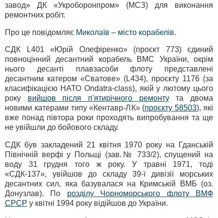
завод» ДК «Укроборонпром» (МСЗ) для виконання
ремонтних робіт.
Про це повідомляє
Миколаїв – місто корабелів
.
СДК L401 «Юрій Олефіренко» (проєкт 773) єдиний
повноцінний десантний корабель ВМС України, окрім
нього десанті плавзасоби флоту представлені
десантним катером «Сватове» (L434), проєкту 1176 (за
класифікацією НАТО Ondatra-сlass), якій у лютому цього
року
вийшов після п'ятирічного ремонту
та двома
новими катерами типу «Кентавр-ЛК» (
проєкту 58503
), які
вже понад півтора роки проходять випробування та ще
не увійшли до бойового складу.
СДК був закладений 21 квітня 1970 року на Гданській
Північній верфі у Польщі (зав.№ 733/2), спущений на
воду 31 грудня того ж року. У травні 1971, тоді
«СДК-137», увійшов до складу 39-ї дивізії морських
десантних сил, яка базувалася на Кримській ВМБ (оз.
Донузлав). По
розділу Чорноморського флоту ВМФ
СРСР
у квітні 1994 року відійшов до України.