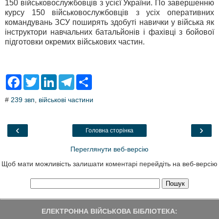
150 військовослужбовців з усієї України. По завершенню
курсу 150 військовослужбовців з усіх оперативних
командувань ЗСУ поширять здобуті навички у війська як
інструктори навчальних батальйонів і фахівці з бойової
підготовки окремих військових частин.
F
T
L
T
S
a
w
i
e
h
c
i
n
l
a
#
239 звп
,
військові частини
e
t
k
e
r
b
t
e
g
e
o
e
d
r
o
r
I
a
‹
›
Головна сторінка
k
n
m
Переглянути веб-версію
Щоб мати можливість залишати коментарі перейдіть на веб-версію
ЕЛЕКТРОННА ВІЙСЬКОВА БІБЛІОТЕКА: