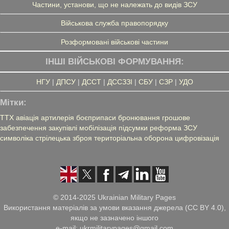
Частини, установи, що не належать до видів ЗСУ
Військова служба правопорядку
Розформовані військові частини
ІНШІ ВІЙСЬКОВІ ФОРМУВАННЯ:
НГУ
|
ДПСУ
|
ДССТ
|
ДССЗЗІ
|
СБУ
|
СЗР
|
УДО
Мітки:
ТТХ
авіація
артилерія
боєприпаси
бронювання
грошове
забезпечення
закупівлі
мобілізація
підсумки
реформа ЗСУ
символіка
стрілецька зброя
територіальна оборона
цифровізація
© 2014-2025 Ukrainian Military Pages
Використання матеріалів за умови вказання джерела (CC BY 4.0),
якщо не зазначено іншого
e-mail: ukrmilitarypages@gmail.com