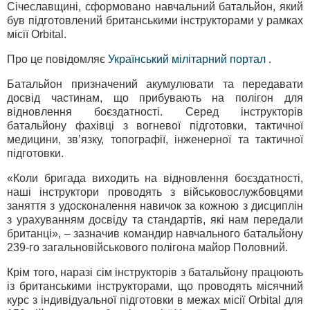
Січеславщині, сформовано навчальний батальйон, який
був підготовлений британськими інструкторами у рамках
місії Orbital.
Про це повідомляє
Український мілітарний портал
.
Батальйон призначений акумулювати та передавати
досвід частинам, що прибувають на полігон для
відновлення боєздатності. Серед інструкторів
батальйону фахівці з вогневої підготовки, тактичної
медицини, зв’язку, топографії, інженерної та тактичної
підготовки.
«Коли бригада виходить на відновлення боєздатності,
наші інструктори проводять з військовослужбовцями
заняття з удосконалення навичок за кожною з дисциплін
з урахуванням досвіду та стандартів, які нам передали
британці», – зазначив командир навчального батальйону
239-го загальновійськового полігона майор Половний.
Крім того, наразі сім інструкторів з батальйону працюють
із британськими інструкторами, що проводять місячний
курс з індивідуальної підготовки в межах місії Orbital для