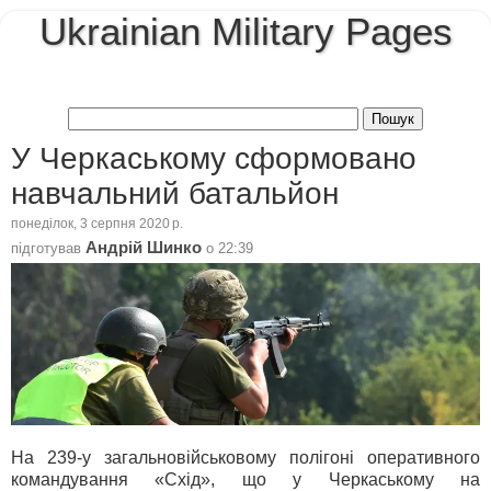
Ukrainian Military Pages
У Черкаському сформовано
навчальний батальйон
понеділок, 3 серпня 2020 р.
Андрій Шинко
підготував
о
22:39
На 239-у загальновійськовому полігоні оперативного
командування «Схід», що у Черкаському на