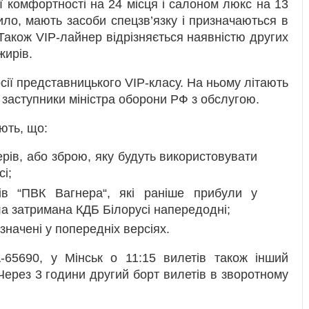
ї комфортності на 24 місця і салоном люкс на 13
ило, мають засоби спецзв’язку і призначаються в
акож VIP-лайнер відрізняється наявністю других
жирів.
ії представницького VIP-класу. На ньому літають
ж заступники міністра оборони РФ з обслугою.
ють, що:
рів, або зброю, яку будуть використовувати
і;
ів “ПВК Вагнера“, які раніше прибули у
ла затримана КДБ Білорусі напередодні;
азначені у попередніх версіях.
-65690, у Мінськ о 11:15 вилетів також інший
Через 3 години другий борт вилетів в зворотному