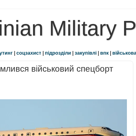
inian Military 
утинг
|
соцзахист
|
підрозділи
|
закупівлі
|
впк
|
військова
землився військовий спецборт