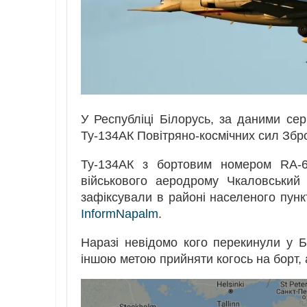
У Республіці Білорусь, за даними се
Ту-134АК Повітряно-космічних сил Збро
Ту-134АК з бортовим номером RA-6
військового аеродрому Чкаловський
зафіксували в районі населеного пункт
InformNapalm
.
Наразі невідомо кого перекинули у Б
іншою метою прийняти когось на борт,