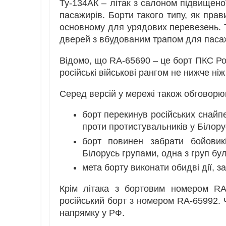
Ту-134АК – літак з салоном підвищено
пасажирів. Борти такого типу, як прав
основному для урядових перевезень. Т
дверей з вбудованим трапом для паса
Відомо, що RA-65690 – це борт ПКС Рос
російські військові рангом не нижче ні
Серед версій у мережі також обговорю
борт перекинув російських снайпе
проти протистувальників у Білорус
борт повинен забрати бойовик
Білорусь групами, одна з груп бу
мета борту виконати обидві дії, з
Крім літака з бортовим номером RA
російський борт з номером RA-65992. 
напрямку у РФ.