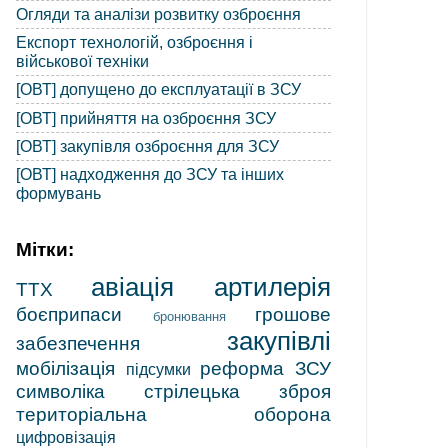
Огляди та аналізи розвитку озброєння
Експорт технологій, озброєння і
військової техніки
[ОВТ] допущено до експлуатації в ЗСУ
[ОВТ] прийняття на озброєння ЗСУ
[ОВТ] закупівля озброєння для ЗСУ
[ОВТ] надходження до ЗСУ та інших
формувань
Мітки:
авіація
артилерія
ТТХ
боєприпаси
грошове
бронювання
закупівлі
забезпечення
мобілізація
реформа ЗСУ
підсумки
символіка
стрілецька зброя
територіальна оборона
цифровізація