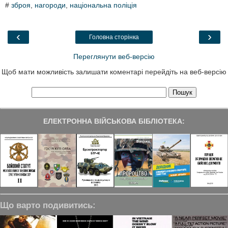
#
зброя
,
нагороди
,
національна поліція
e
t
k
e
r
b
t
e
g
e
o
e
d
r
o
r
I
a
‹
›
Головна сторінка
k
n
m
Переглянути веб-версію
Щоб мати можливість залишати коментарі перейдіть на веб-версію
ЕЛЕКТРОННА ВІЙСЬКОВА БІБЛІОТЕКА:
Що варто подивитись: