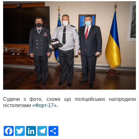
Судячи з фото, схоже що поліцейських нагородили
пістолетами
«Форт-17»
.
F
T
L
T
S
a
w
i
e
h
c
i
n
l
a