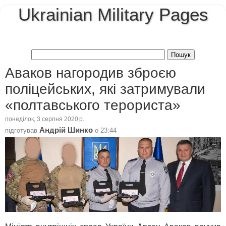
Ukrainian Military Pages
Аваков нагородив зброєю
поліцейських, які затримували
«полтавського терориста»
понеділок, 3 серпня 2020 р.
Андрій Шинко
підготував
о
23:44