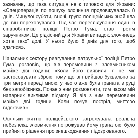
зазначив, що така ситуація не є типовою для України:
«Спецоперація по пошуку злочинця продовжувалась 8
днів. Минулої суботи, вночі, група поліцейських знайшла
де він переховувався. Під час переслідування один із
співробітників поліції Петро Гума, став третім
заручником. Це рідкісний для України випадок, злочинець
хотів такої долі. У нього було 8 днів для того, щоб
здатися».
Начальник сектору реагування патрульної поліції Петро
Гума, розповів, що вів перемовини зі зловмисником
майже дві години: «Коли його виявили, я не міг
застосовувати зброю, тому що він вийшов буквально за
три метри переді мною, у нього вже була граната в руці
без запобіжника. Почав з ним розмовляти, тим часом мій
напарник викликав підмогу. Я вів з ним перемовини
майже дві години. Коли почув постріл, миттєво
відскочив».
Оскільки життю поліцейського загрожувала реальна
небезпека, зловмисник погрожував йому гранатою, було
прийнято рішення про знешкодження підозрюваного.