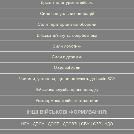
Десантно-штурмові війська
Сили спеціальних операцій
Сили територіальної оборони
Війська зв'язку та кібербезпеки
Сили логістики
Сили підтримки
Медичні сили
Частини, установи, що не належать до видів ЗСУ
Військова служба правопорядку
Розформовані військові частини
ІНШІ ВІЙСЬКОВІ ФОРМУВАННЯ:
НГУ
|
ДПСУ
|
ДССТ
|
ДССЗЗІ
|
СБУ
|
СЗР
|
УДО