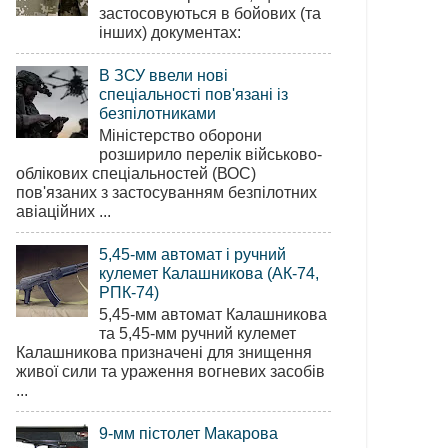
застосовуються в бойових (та
інших) документах:
В ЗСУ ввели нові
спеціальності пов'язані із
безпілотниками
Міністерство оборони
розширило перелік військово-
облікових спеціальностей (ВОС)
пов'язаних з застосуванням безпілотних
авіаційних ...
5,45-мм автомат і ручний
кулемет Калашникова (АК-74,
РПК-74)
5,45-мм автомат Калашникова
та 5,45-мм ручний кулемет
Калашникова призначені для знищення
живої сили та ураження вогневих засобів
...
9-мм пістолет Макарова