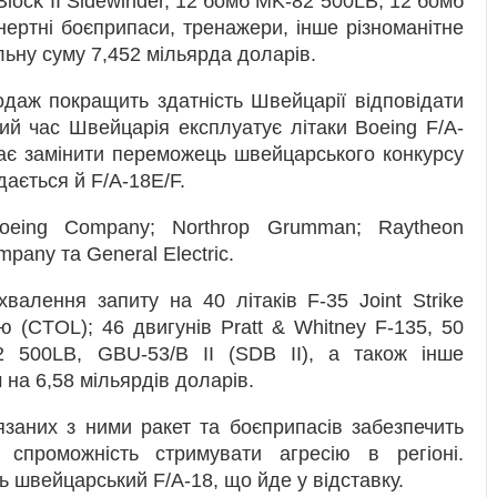
Block II Sidewinder, 12 бомб MK-82 500LB, 12 бомб
інертні боєприпаси, тренажери, інше різноманітне
льну суму 7,452 мільярда доларів.
даж покращить здатність Швейцарії відповідати
ий час Швейцарія експлуатує літаки Boeing F/A-
 має замінити переможець швейцарського конкурсу
дається й F/A-18E/F.
oeing Company; Northrop Grumman; Raytheon
pany та General Electric.
валення запиту на 40 літаків F-35 Joint Strike
ю (CTOL); 46 двигунів Pratt & Whitney F-135, 50
2 500LB, GBU-53/B II (SDB II), а також інше
 на 6,58 мільярдів доларів.
заних з ними ракет та боєприпасів забезпечить
спроможність стримувати агресію в регіоні.
 швейцарський F/A-18, що йде у відставку.