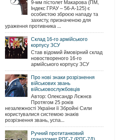
9-мм пістолет Макарова (ПМ,
Індекс ГРАУ – 56-А-125) є
особистою зброєю нападу та
захисту, призначеною для
ураження противника ...
Склад 16-го армійського
корпусу ЗСУ
Став відомий ймовірний склад
новоствореного 16-го
армійського корпусу ЗСУ
Про нові знаки розрізнення
військових звань
військовослужбовців
Автор: Олександр Лєжнєв
Протягом 25 років
незалежності України її Збройні Сили
користувалися системою знаків
розрізнення звань, успа...
Ручний протитанковий
гранатомет РПГ-7 (РПГ-7Д)