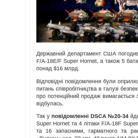
Державний департамент США погодив 
F/A-18E/F Super Hornet, а також 5 бата
понад $16 млрд.
Відповідні повідомлення були оприл
питань співробітництва в галузі безпе
про потенційний продаж вимагається 
відбулась.
Так у
повідомленні DSCA №20-34
йде
Super Hornet та 4 літаки F/A-18F Supe
та 16 запасними, гарматного та ра