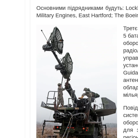
Основними підрядниками будуть: Lockh
Military Engines, East Hartford; The Bo
Трет
5 бат
обор
раді
упра
уста
Guid
антен
облад
мілья
Повід
систе
оборо
для з
регіо