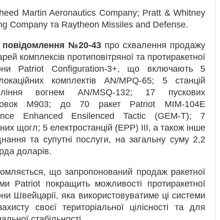
eed Martin Aeronautics Company; Pratt & Whitney
eing Company та Raytheon Missiles and Defense.
є
повідомлення №20-43
про схвалення продажу
арей комплексів протиповітряної та протиракетної
они Patriot Configuration-3+, що включають 5
олокаційних комплектів AN/MPQ-65; 5 станцій
вління вогнем AN/MSQ-132; 17 пускових
новок M903; до 70 ракет Patriot MIM-104E
ance Enhanced Ensilenced Tactic (GEM-T); 7
них щогл; 5 електростанцій (EPP) III, а також інше
нання та супутні послуги, на загальну суму 2,2
рда доларів.
омляється, що запропонований продаж ракетної
ми Patriot покращить можливості протиракетної
ни Швейцарії, яка використовуватиме ці системи
ахисту своєї територіальної цілісності та для
нальної стабільності.