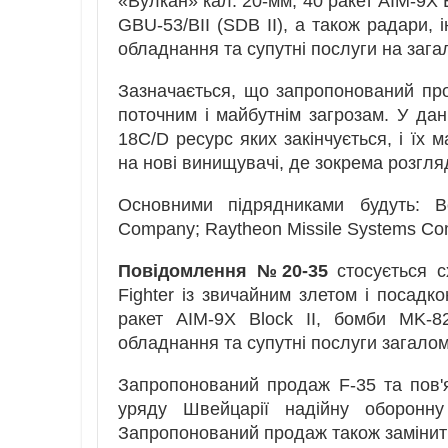
«Вулкан» кал. 20-мм, 40 ракет AIM-9X 
GBU-53/BII (SDB II), а також радари, 
обладнання та супутні послуги на зага
Зазначається, що запропонований про
поточним і майбутнім загрозам. У дан
18C/D ресурс яких закінчується, і їх
на нові винищувачі, де зокрема розгля
Основними підрядниками будуть: B
Company; Raytheon Missile Systems Com
Повідомлення №20-35
стосується сх
Fighter із звичайним злетом і посадко
ракет AIM-9X Block II, бомби MK-8
обладнання та супутні послуги загалом
Запропонований продаж F-35 та пов'я
уряду Швейцарії надійну оборонну 
Запропонований продаж також замінить