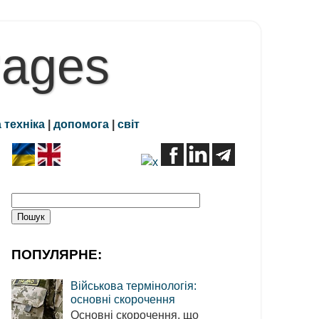
Pages
 техніка
|
допомога
|
світ
ПОПУЛЯРНЕ:
Військова термінологія:
основні скорочення
Основні скорочення, що