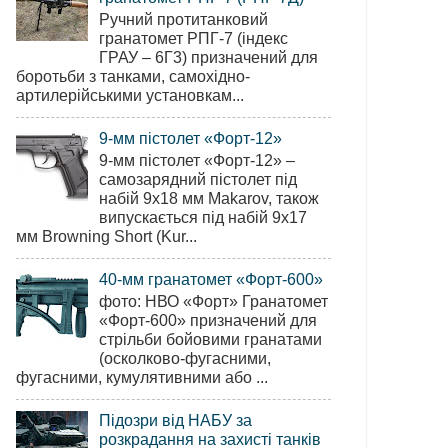
Ручний протитанковий
гранатомет РПГ-7 (індекс
ГРАУ – 6Г3) призначений для
боротьби з танками, самохідно-
артилерійськими установкам...
9-мм пістолет «Форт-12»
9-мм пістолет «Форт-12» –
самозарядний пістолет під
набій 9х18 мм Makarov, також
випускається під набій 9х17
мм Browning Short (Kur...
40-мм гранатомет «Форт-600»
фото: НВО «Форт» Гранатомет
«Форт-600» призначений для
стрільби бойовими гранатами
(осколково-фугасними,
фугасними, кумулятивними або ...
Підозри від НАБУ за
розкрадання на захисті танків