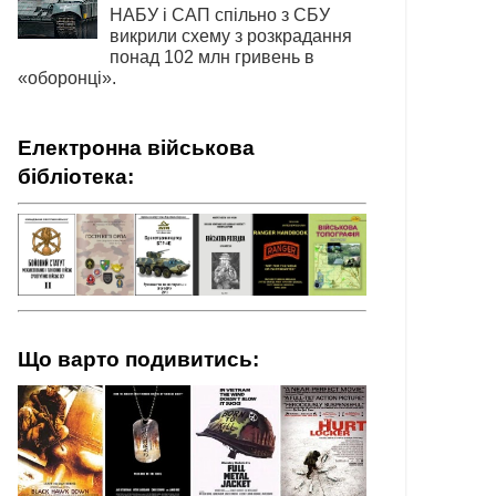
НАБУ і САП спільно з СБУ
викрили схему з розкрадання
понад 102 млн гривень в
«оборонці».
Електронна військова
бібліотека:
Що варто подивитись: