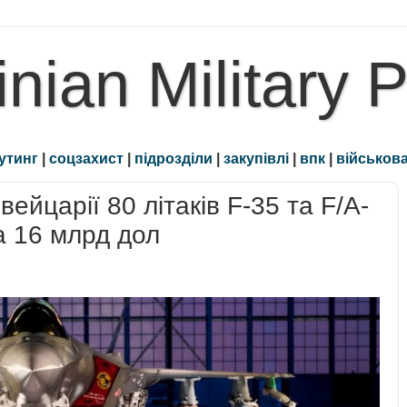
inian Military 
утинг
|
соцзахист
|
підрозділи
|
закупівлі
|
впк
|
військова
йцарії 80 літаків F-35 та F/A-
на 16 млрд дол