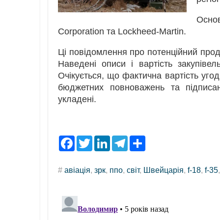
Осно
Corporation та Lockheed-Martin.
Ці повідомлення про потенційний про
Наведені описи і вартість закупіве
Очікується, що фактична вартість угод
бюджетних повноважень та підписа
укладені.
F
T
L
T
S
a
w
i
e
h
c
i
n
l
a
e
t
k
e
r
#
авіація
,
зрк
,
ппо
,
світ
,
Швейцарія
,
f-18
,
f-35
b
t
e
g
e
o
e
d
r
o
r
I
a
k
n
m