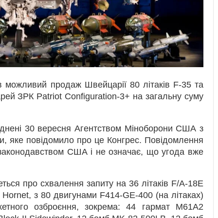
можливий продаж Швейцарії 80 літаків F-35 та
рей ЗРК Patriot Configuration-3+ на загальну суму
юднені 30 вересня Агентством Міноборони США з
ки, яке повідомило про це Конгрес. Повідомлення
законодавством США і не означає, що угода вже
ться про схвалення запиту на 36 літаків F/A-18E
r Hornet, з 80 двигунами F414-GE-400 (на літаках)
кетного озброєння, зокрема: 44 гармат M61A2