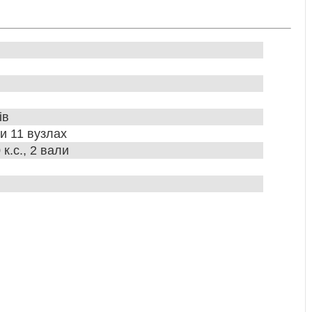
ів
и 11 вузлах
к.с., 2 вали