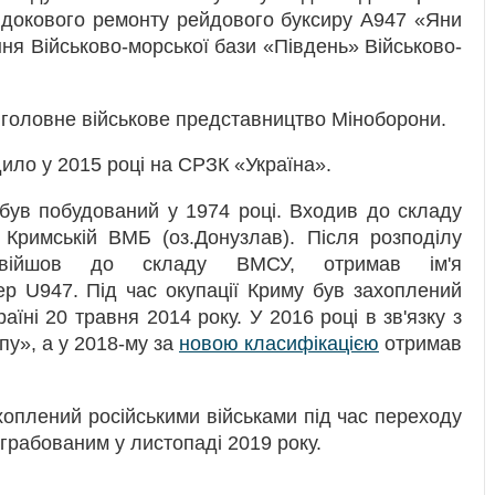
 докового ремонту рейдового буксиру А947 «Яни
ння Військово-морської бази «Південь» Військово-
е головне військове представництво Міноборони.
ило у 2015 році на СРЗК «Україна».
був побудований у 1974 році. Входив до складу
Кримській ВМБ (оз.Донузлав). Після розподілу
війшов до складу ВМСУ, отримав ім'я
р U947. Під час окупації Криму був захоплений
аїні 20 травня 2014 року. У 2016 році в зв'язку з
пу», а у 2018-му за
новою класифікацією
отримав
хоплений російськими військами під час переходу
грабованим у листопаді 2019 року.