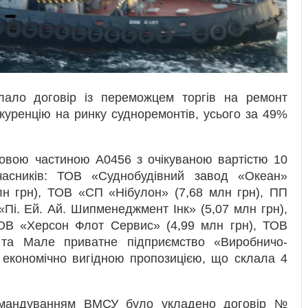
ало договір із переможцем торгів на ремонт
куренцію на ринку судноремонтів, усього за 49%
ковою частиною А0456 з очікуваною вартістю 10
часників: ТОВ «Суднобудівний завод «Океан»
лн грн), ТОВ «СП «Нібулон» (7,68 млн грн), ПП
Пі. Ей. Ай. Шипменеджмент Інк» (5,07 млн грн),
ТОВ «Херсон Флот Сервис» (4,99 млн грн), ТОВ
а Мале приватне підприємство «Виробничо-
 економічно вигідною пропозицією, що склала 4
Командуванням ВМСУ було укладено договір №