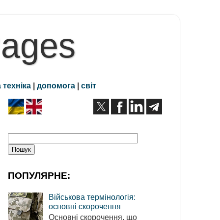
Pages
 техніка
|
допомога
|
світ
ПОПУЛЯРНЕ:
Військова термінологія:
основні скорочення
Основні скорочення, що