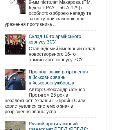
9-мм пістолет Макарова (ПМ,
Індекс ГРАУ – 56-А-125) є
особистою зброєю нападу та
захисту, призначеною для
ураження противника ...
Склад 16-го армійського
корпусу ЗСУ
Став відомий ймовірний склад
новоствореного 16-го
армійського корпусу ЗСУ
Про нові знаки розрізнення
військових звань
військовослужбовців
Автор: Олександр Лєжнєв
Протягом 25 років
незалежності України її Збройні Сили
користувалися системою знаків
розрізнення звань, успа...
Ручний протитанковий
гранатомет РПГ-7 (РПГ-7Д)