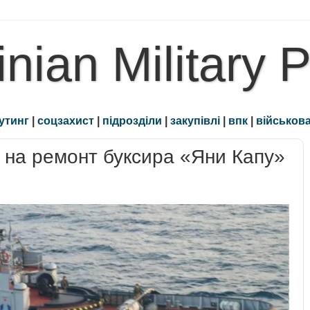
inian Military 
утинг
|
соцзахист
|
підрозділи
|
закупівлі
|
впк
|
військова
 на ремонт буксира «Яни Капу»