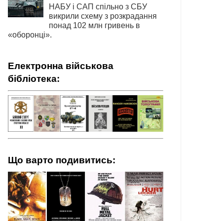
НАБУ і САП спільно з СБУ
викрили схему з розкрадання
понад 102 млн гривень в
«оборонці».
Електронна військова
бібліотека:
Що варто подивитись: