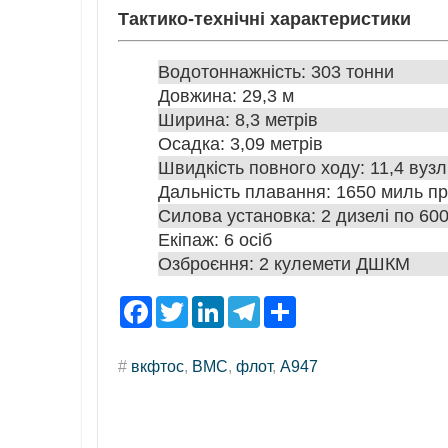
Тактико-технічні характеристики
Водотоннажність: 303 тонни
Довжина: 29,3 м
Ширина: 8,3 метрів
Осадка: 3,09 метрів
Швидкість повного ходу: 11,4 вузл
Дальність плавання: 1650 миль пр
Силова установка: 2 дизелі по 600 
Екіпаж: 6 осіб
Озброєння: 2 кулемети ДШКМ
F
T
L
T
S
a
w
i
e
h
c
i
n
l
a
e
t
k
e
r
#
вкфтос
,
ВМС
,
флот
,
A947
b
t
e
g
e
o
e
d
r
o
r
I
a
k
n
m