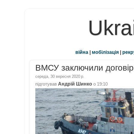
Ukra
війна
|
мобілізація
|
рекр
ВМСУ заключили договір
середа, 30 вересня 2020 р.
Андрій Шинко
підготував
о
19:10