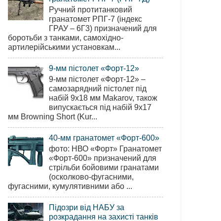
Ручний протитанковий
гранатомет РПГ-7 (індекс
ГРАУ – 6Г3) призначений для
боротьби з танками, самохідно-
артилерійськими установкам...
9-мм пістолет «Форт-12»
9-мм пістолет «Форт-12» –
самозарядний пістолет під
набій 9х18 мм Makarov, також
випускається під набій 9х17
мм Browning Short (Kur...
40-мм гранатомет «Форт-600»
фото: НВО «Форт» Гранатомет
«Форт-600» призначений для
стрільби бойовими гранатами
(осколково-фугасними,
фугасними, кумулятивними або ...
Підозри від НАБУ за
розкрадання на захисті танків