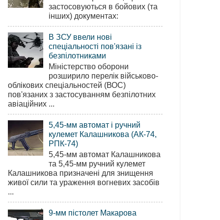
застосовуються в бойових (та
інших) документах:
В ЗСУ ввели нові
спеціальності пов'язані із
безпілотниками
Міністерство оборони
розширило перелік військово-
облікових спеціальностей (ВОС)
пов'язаних з застосуванням безпілотних
авіаційних ...
5,45-мм автомат і ручний
кулемет Калашникова (АК-74,
РПК-74)
5,45-мм автомат Калашникова
та 5,45-мм ручний кулемет
Калашникова призначені для знищення
живої сили та ураження вогневих засобів
...
9-мм пістолет Макарова