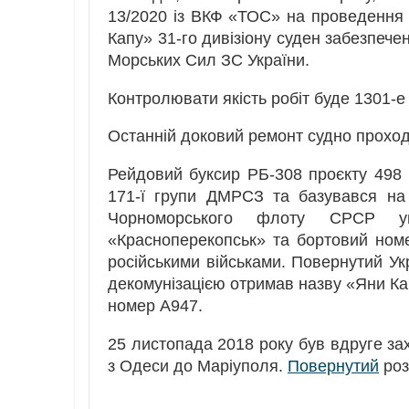
13/2020 із ВКФ «ТОС» на проведення
Капу» 31-го дивізіону суден забезпече
Морських Сил ЗС України.
Контролювати якість робіт буде 1301-
Останній доковий ремонт судно проход
Рейдовий буксир РБ-308 проєкту 498 
171-ї групи ДМРСЗ та базувався на 
Чорноморського флоту СРСР у
«Красноперекопськ» та бортовий номе
російськими військами. Повернутий Укр
декомунізацією отримав назву «Яни Ка
номер A947.
25 листопада 2018 року був вдруге за
з Одеси до Маріуполя.
Повернутий
роз