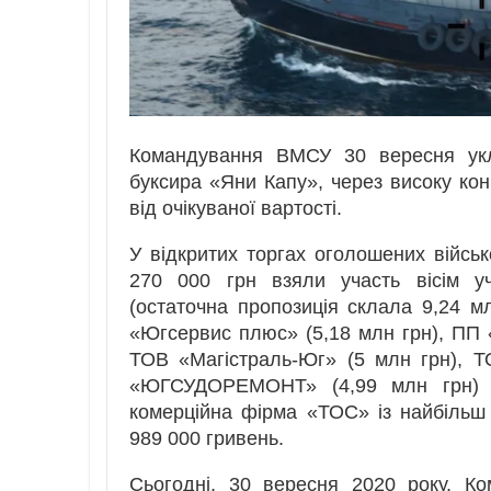
Командування ВМСУ 30 вересня укл
буксира «Яни Капу», через високу кон
від очікуваної вартості.
У відкритих торгах оголошених війсь
270 000 грн взяли участь вісім у
(остаточна пропозиція склала 9,24 м
«Югсервис плюс» (5,18 млн грн), ПП «
ТОВ «Магістраль-Юг» (5 млн грн), 
«ЮГСУДОРЕМОНТ» (4,99 млн грн) т
комерційна фірма «ТОС» із найбільш
989 000 гривень.
Сьогодні, 30 вересня 2020 року, 