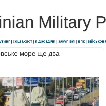
inian Military 
утинг
|
соцзахист
|
підрозділи
|
закупівлі
|
впк
|
військова
вське море ще два