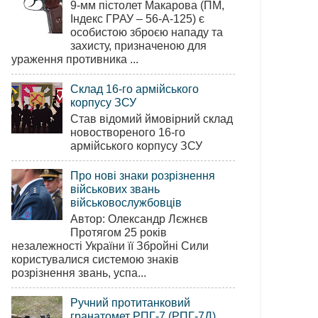
9-мм пістолет Макарова (ПМ,
Індекс ГРАУ – 56-А-125) є
особистою зброєю нападу та
захисту, призначеною для
ураження противника ...
Склад 16-го армійського
корпусу ЗСУ
Став відомий ймовірний склад
новоствореного 16-го
армійського корпусу ЗСУ
Про нові знаки розрізнення
військових звань
військовослужбовців
Автор: Олександр Лєжнєв
Протягом 25 років
незалежності України її Збройні Сили
користувалися системою знаків
розрізнення звань, успа...
Ручний протитанковий
гранатомет РПГ-7 (РПГ-7Д)