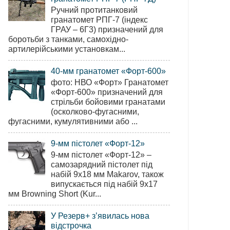
Ручний протитанковий
гранатомет РПГ-7 (індекс
ГРАУ – 6Г3) призначений для
боротьби з танками, самохідно-
артилерійськими установкам...
40-мм гранатомет «Форт-600»
фото: НВО «Форт» Гранатомет
«Форт-600» призначений для
стрільби бойовими гранатами
(осколково-фугасними,
фугасними, кумулятивними або ...
9-мм пістолет «Форт-12»
9-мм пістолет «Форт-12» –
самозарядний пістолет під
набій 9х18 мм Makarov, також
випускається під набій 9х17
мм Browning Short (Kur...
У Резерв+ з’явилась нова
відстрочка