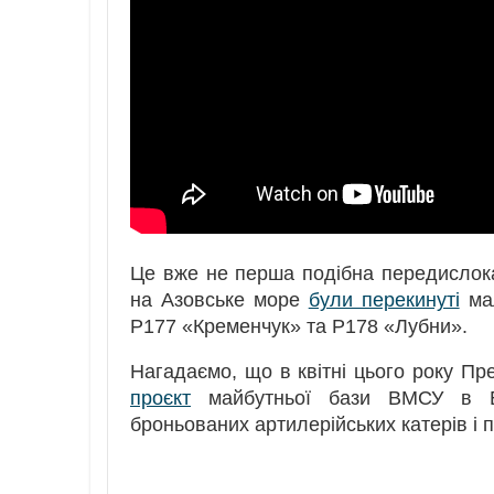
Це вже не перша подібна передислока
на Азовське море
були перекинуті
мал
P177 «Кременчук» та P178 «Лубни».
Нагадаємо, що в квітні цього року 
проєкт
майбутньої бази ВМСУ в Бер
броньованих артилерійських катерів і 