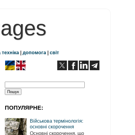
Pages
 техніка
|
допомога
|
світ
ПОПУЛЯРНЕ:
Військова термінологія:
основні скорочення
Основні скорочення, що