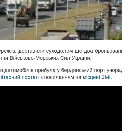
ережжі, доставили суходолом ще два броньовані
ання Військово-Морських Сил України.
спецавтомобілів прибула у бердянський порт учора,
ілітарний портал
з посиланням на
місцеві ЗМІ
.