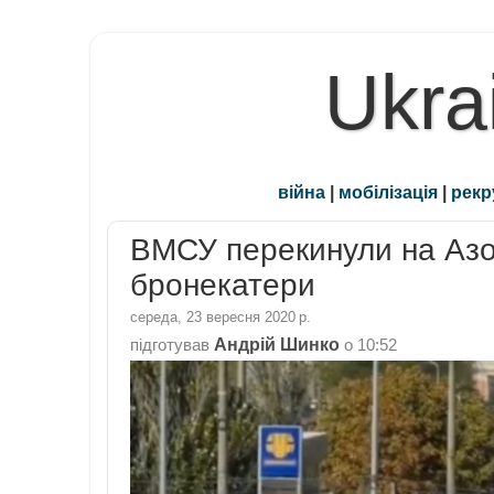
Ukra
війна
|
мобілізація
|
рекр
ВМСУ перекинули на Азо
бронекатери
середа, 23 вересня 2020 р.
Андрій Шинко
підготував
о
10:52