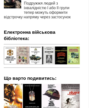
Подружжя людей з
інвалідністю І або ІІ групи
тепер можуть оформити
відстрочку напряму через застосунок
Електронна військова
бібліотека:
Що варто подивитись: