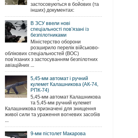
застосовуються в бойових (та
інших) документах:
В ЗСУ ввели нові
спеціальності пов'язані із
безпілотниками
Міністерство оборони
розширило перелік військово-
облікових спеціальностей (ВОС)
пов'язаних з застосуванням безпілотних
авіаційних ...
5,45-мм автомат і ручний
кулемет Калашникова (АК-74,
РПК-74)
5,45-мм автомат Калашникова
та 5,45-мм ручний кулемет
Калашникова призначені для знищення
живої сили та ураження вогневих засобів
...
9-мм пістолет Макарова