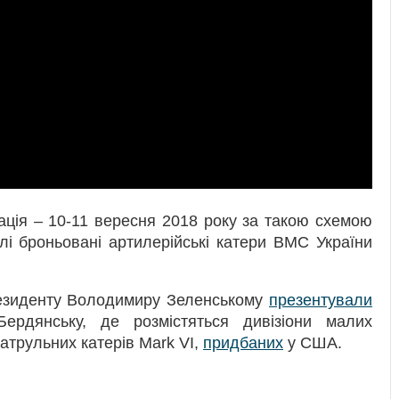
ція – 10-11 вересня 2018 року за такою схемою
і броньовані артилерійські катери ВМС України
Президенту Володимиру Зеленському
презентували
дянську, де розмістяться дивізіони малих
патрульних катерів Mark VI,
придбаних
у США.