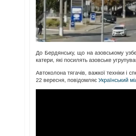
До Бердянську, що на азовському узб
катери, які посилять азовське угрупув
Автоколона тягачів, важкої техніки і 
22 вересня, повідомляє
Український м