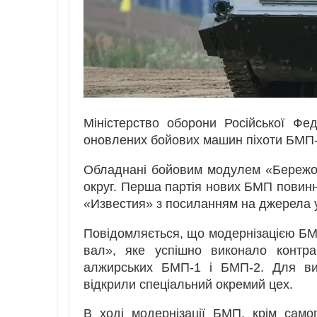
Міністерство оборони Російської Фе
оновлених бойових машин піхоти БМП
Обладнані бойовим модулем «Бережок
округ. Перша партія нових БМП повинна
«Известия» з посиланням на джерела у
Повідомляється, що модернізацією БМ
вал», яке успішно виконало конт
алжирських БМП-1 і БМП-2. Для вик
відкрили спеціальний окремий цех.
В ході модернізації БМП, крім само