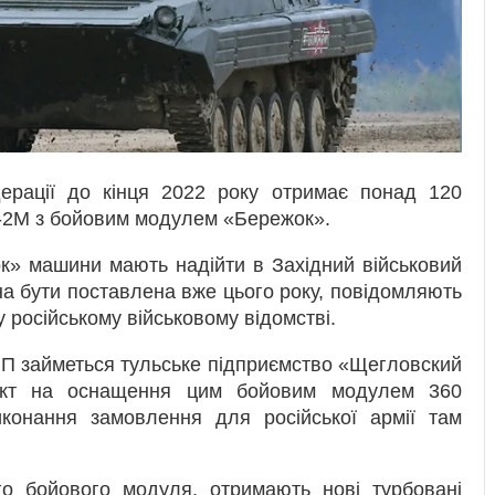
дерації до кінця 2022 року отримає понад 120
-2М з бойовим модулем «Бережок».
» машини мають надійти в Західний військовий
 бути поставлена ​​вже цього року, повідомляють
 російському військовому відомстві.
П займеться тульське підприємство «Щегловский
ракт на оснащення цим бойовим модулем 360
онання замовлення для російської армії там
го бойового модуля, отримають нові турбовані