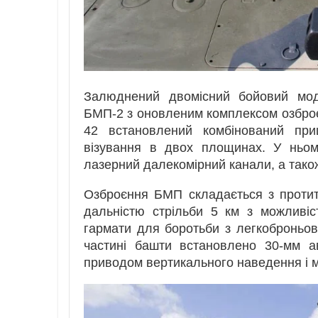
Залюднений двомісний бойовий мо
БМП-2 з оновленим комплексом озброєн
42 встановлений комбінований приц
візування в двох площинах. У ньому
лазерний далекомірний канали, а тако
Озброєння БМП складається з протит
дальністю стрільби 5 км з можливіс
гармати для боротьби з легкоброньов
частині башти встановлено 30-мм а
приводом вертикального наведення і м