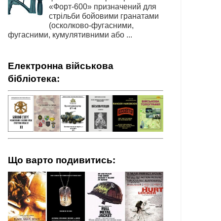
«Форт-600» призначений для
стрільби бойовими гранатами
(осколково-фугасними,
фугасними, кумулятивними або ...
Електронна військова
бібліотека:
Що варто подивитись: