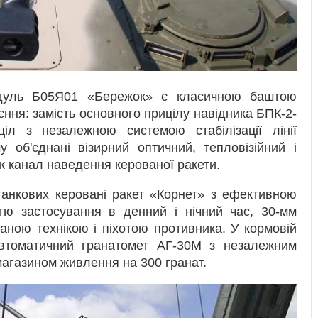
дуль Б05Я01 «Бережок» є класичною баштою
ня: замість основного прицілу навідника БПК-2-
іл з незалежною системою стабілізації лінії
 об'єднані візирний оптичний, тепловізійний і
ж канал наведення керованої ракети.
анкових керовані ракет «Корнет» з ефективною
тю застосування в денний і нічний час, 30-мм
аною технікою і піхотою противника. У кормовій
втоматичний гранатомет АГ-30М з незалежним
агазином живлення на 300 гранат.