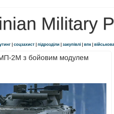
inian Military 
утинг
|
соцзахист
|
підрозділи
|
закупівлі
|
впк
|
військова
БМП-2М з бойовим модулем