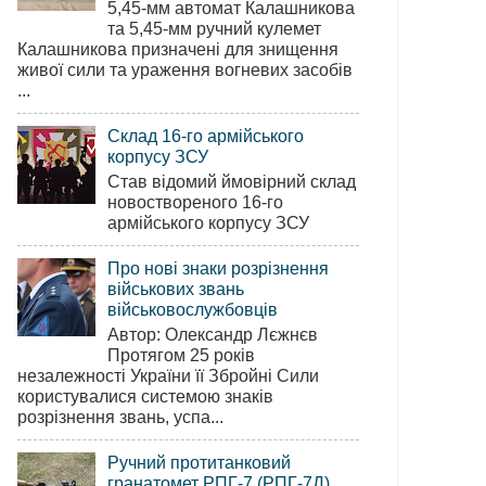
5,45-мм автомат Калашникова
та 5,45-мм ручний кулемет
Калашникова призначені для знищення
живої сили та ураження вогневих засобів
...
Склад 16-го армійського
корпусу ЗСУ
Став відомий ймовірний склад
новоствореного 16-го
армійського корпусу ЗСУ
Про нові знаки розрізнення
військових звань
військовослужбовців
Автор: Олександр Лєжнєв
Протягом 25 років
незалежності України її Збройні Сили
користувалися системою знаків
розрізнення звань, успа...
Ручний протитанковий
гранатомет РПГ-7 (РПГ-7Д)