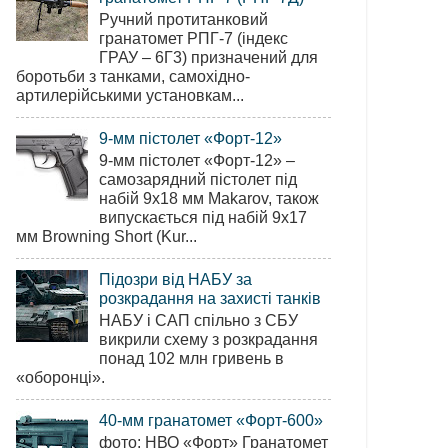
Ручний протитанковий
гранатомет РПГ-7 (індекс
ГРАУ – 6Г3) призначений для
боротьби з танками, самохідно-
артилерійськими установкам...
9-мм пістолет «Форт-12»
9-мм пістолет «Форт-12» –
самозарядний пістолет під
набій 9х18 мм Makarov, також
випускається під набій 9х17
мм Browning Short (Kur...
Підозри від НАБУ за
розкрадання на захисті танків
НАБУ і САП спільно з СБУ
викрили схему з розкрадання
понад 102 млн гривень в
«оборонці».
40-мм гранатомет «Форт-600»
фото: НВО «Форт» Гранатомет