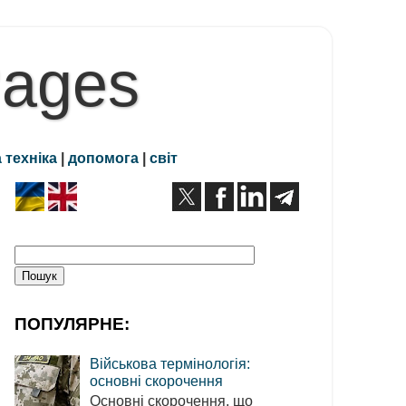
Pages
 техніка
|
допомога
|
світ
ПОПУЛЯРНЕ:
Військова термінологія:
основні скорочення
Основні скорочення, що