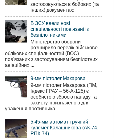
застосовуються в бойових (та
інших) документах:
В ЗСУ ввели нові
спеціальності пов'язані із
безпілотниками
Міністерство оборони
розширило перелік військово-
облікових спеціальностей (ВОС)
пов'язаних з застосуванням безпілотних
авіаційних ...
9-мм пістолет Макарова
9-мм пістолет Макарова (ПМ,
Індекс ГРАУ – 56-А-125) є
особистою зброєю нападу та
захисту, призначеною для
ураження противника ...
5,45-мм автомат і ручний
кулемет Калашникова (АК-74,
РПК-74)