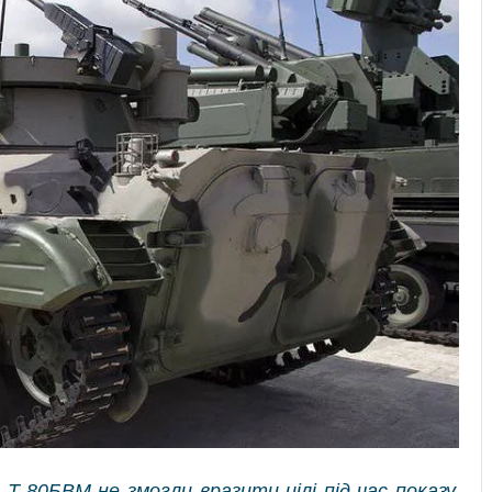
и Т-80БВМ не змогли вразити цілі під час показу