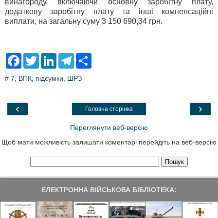
винагороду, включаючи основну заробітну плату,
додаткову заробітну плату та інші компенсаційні
виплати, на загальну суму 3 150 690,34 грн.
F
T
L
T
S
a
w
i
e
h
c
i
n
l
a
#
7
,
ВПК
,
підсумки
,
ШРЗ
e
t
k
e
r
b
t
e
g
e
o
e
d
r
o
r
I
a
‹
›
Головна сторінка
k
n
m
Переглянути веб-версію
Щоб мати можливість залишати коментарі перейдіть на веб-версію
ЕЛЕКТРОННА ВІЙСЬКОВА БІБЛІОТЕКА: