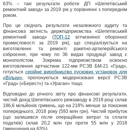
63% – такі результати роботи ДП «Шепетівський
ремонтний завод» за 2019 рік у порівнянні з попереднім
роком.
Про це свідчать результати незалежного аудиту та
фінансова звітність держпідприємства «Шепетівський
ремонтний завод» (
ТОП-12
вітчизняної оборонної
промисловості за 2019 рік), що спеціалізується на
виготовленні та ремонті ракетно-артилерійського
озброєння, при чому по 36 видах продукції завод є
монополістом. Зокрема підприємством освоєно
виготовлення артчастини 122-мм РСЗВ БМ-21 «Град»,
готується
серійне виробництво пускових установок для
«Вільхи»
, пропонуються модернізовані версії РСЗВ
«Град» («Берест») та «Ураган» тощо.
Відповідно до річного звіту про фінансові результати,
чистий дохід Шепетівського ремзаводу в 2019 році склав
186,6 мільйонів гривень, що на 218% менше за показник
попереднього, 2018 року (593 млн грн). Чистий прибуток
(що залишився після операційних витрат та сплати
податків) склав 20,2 млн грн проти 55 млн у 2018
(зменшення на 63%).