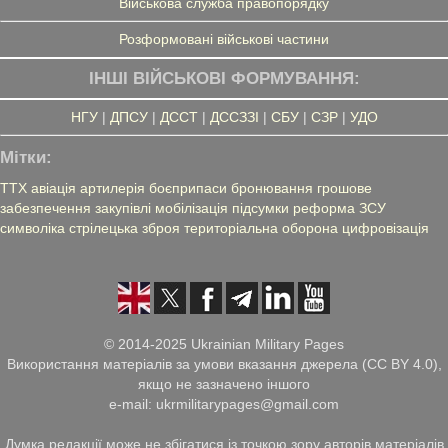
Військова служба правопорядку
Розформовані військові частини
ІНШІ ВІЙСЬКОВІ ФОРМУВАННЯ:
НГУ
|
ДПСУ
|
ДССТ
|
ДССЗЗІ
|
СБУ
|
СЗР
|
УДО
Мітки:
ТТХ
авіація
артилерія
боєприпаси
бронювання
грошове
забезпечення
закупівлі
мобілізація
підсумки
реформа ЗСУ
символіка
стрілецька зброя
територіальна оборона
цифровізація
© 2014-2025 Ukrainian Military Pages
Використання матеріалів за умови вказання джерела (CC BY 4.0),
якщо не зазначено іншого
e-mail: ukrmilitarypages@gmail.com
Думка редакції може не збігатися із точкою зору авторів матеріалів