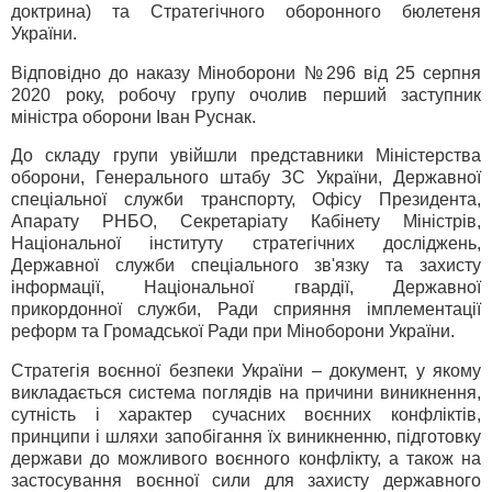
доктрина) та Стратегічного оборонного бюлетеня
України.
Відповідно до наказу Міноборони №296 від 25 серпня
2020 року, робочу групу очолив перший заступник
міністра оборони Іван Руснак.
До складу групи увійшли представники Міністерства
оборони, Генерального штабу ЗС України, Державної
спеціальної служби транспорту, Офісу Президента,
Апарату РНБО, Секретаріату Кабінету Міністрів,
Національної інституту стратегічних досліджень,
Державної служби спеціального зв'язку та захисту
інформації, Національної гвардії, Державної
прикордонної служби, Ради сприяння імплементації
реформ та Громадської Ради при Міноборони України.
Стратегія воєнної безпеки України – документ, у якому
викладається система поглядів на причини виникнення,
сутність і характер сучасних воєнних конфліктів,
принципи і шляхи запобігання їх виникненню, підготовку
держави до можливого воєнного конфлікту, а також на
застосування воєнної сили для захисту державного