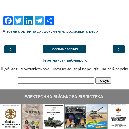
F
T
L
T
S
a
w
i
e
h
c
i
n
l
a
#
воєнна організація
,
документи
,
російська агресія
e
t
k
e
r
b
t
e
g
e
o
e
d
r
o
r
I
a
‹
›
Головна сторінка
k
n
m
Переглянути веб-версію
Щоб мати можливість залишати коментарі перейдіть на веб-версію
ЕЛЕКТРОННА ВІЙСЬКОВА БІБЛІОТЕКА: