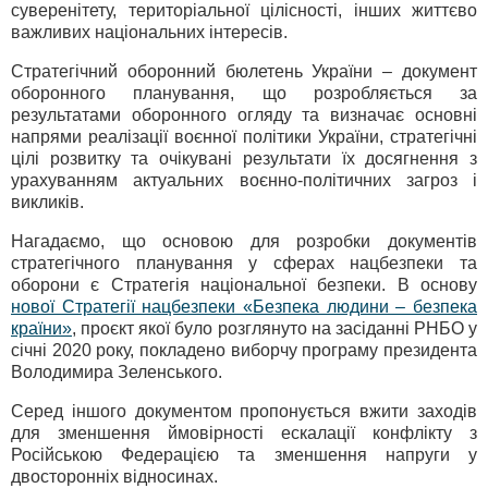
суверенітету, територіальної цілісності, інших життєво
важливих національних інтересів.
Стратегічний оборонний бюлетень України – документ
оборонного планування, що розробляється за
результатами оборонного огляду та визначає основні
напрями реалізації воєнної політики України, стратегічні
цілі розвитку та очікувані результати їх досягнення з
урахуванням актуальних воєнно-політичних загроз і
викликів.
Нагадаємо, що основою для розробки документів
стратегічного планування у сферах нацбезпеки та
оборони є Стратегія національної безпеки. В основу
нової Стратегії нацбезпеки «Безпека людини – безпека
країни»
, проєкт якої було розглянуто на засіданні РНБО у
січні 2020 року, покладено виборчу програму президента
Володимира Зеленського.
Серед іншого документом пропонується вжити заходів
для зменшення ймовірності ескалації конфлікту з
Російською Федерацією та зменшення напруги у
двосторонніх відносинах.