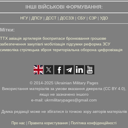
ІНШІ ВІЙСЬКОВІ ФОРМУВАННЯ:
НГУ
|
ДПСУ
|
ДССТ
|
ДССЗЗІ
|
СБУ
|
СЗР
|
УДО
Мітки:
ТТХ
авіація
артилерія
боєприпаси
бронювання
грошове
забезпечення
закупівлі
мобілізація
підсумки
реформа ЗСУ
символіка
стрілецька зброя
територіальна оборона
цифровізація
© 2014-2025 Ukrainian Military Pages
Використання матеріалів за умови вказання джерела (CC BY 4.0),
якщо не зазначено іншого
e-mail: ukrmilitarypages@gmail.com
Думка редакції може не збігатися із точкою зору авторів матеріалів
Про нас
|
Правила користування
|
Політика конфіденційності