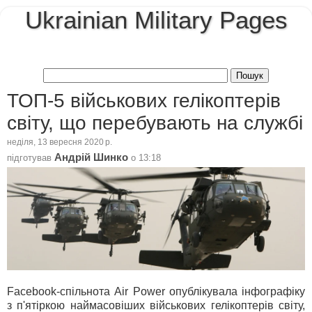
Ukrainian Military Pages
ТОП-5 військових гелікоптерів
світу, що перебувають на службі
неділя, 13 вересня 2020 р.
Андрій Шинко
підготував
о
13:18
Facebook-спільнота Air Power опублікувала інфографіку
з п'ятіркою наймасовіших військових гелікоптерів світу,