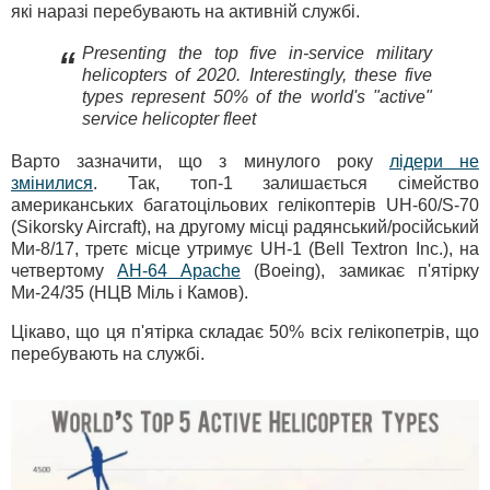
які наразі перебувають на активній службі.
Presenting the top five in-service military
“
helicopters of 2020. Interestingly, these five
types represent 50% of the world's "active"
service helicopter fleet
Варто зазначити, що з минулого року
лідери не
змінилися
. Так, топ-1 залишається сімейство
американських багатоцільових гелікоптерів UH-60/S-70
(Sikorsky Aircraft), на другому місці радянський/російський
Ми-8/17, третє місце утримує UH-1 (Bell Textron Inc.), на
четвертому
AH-64 Apache
(Boeing), замикає п'ятірку
Ми-24/35 (НЦВ Міль і Камов).
Цікаво, що ця п'ятірка складає 50% всіх гелікопетрів, що
перебувають на службі.