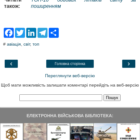
також:
поширенням
F
T
L
T
S
a
w
i
e
h
c
i
n
l
a
#
авіація
,
світ
,
топ
e
t
k
e
r
b
t
e
g
e
o
e
d
r
o
r
I
a
‹
›
Головна сторінка
k
n
m
Переглянути веб-версію
Щоб мати можливість залишати коментарі перейдіть на веб-версію
ЕЛЕКТРОННА ВІЙСЬКОВА БІБЛІОТЕКА: