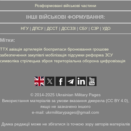
Розформовані військові частини
ІНШІ ВІЙСЬКОВІ ФОРМУВАННЯ:
НГУ
|
ДПСУ
|
ДССТ
|
ДССЗЗІ
|
СБУ
|
СЗР
|
УДО
Мітки:
ТТХ
авіація
артилерія
боєприпаси
бронювання
грошове
забезпечення
закупівлі
мобілізація
підсумки
реформа ЗСУ
символіка
стрілецька зброя
територіальна оборона
цифровізація
© 2014-2025 Ukrainian Military Pages
Використання матеріалів за умови вказання джерела (CC BY 4.0),
якщо не зазначено іншого
e-mail: ukrmilitarypages@gmail.com
Думка редакції може не збігатися із точкою зору авторів матеріалів