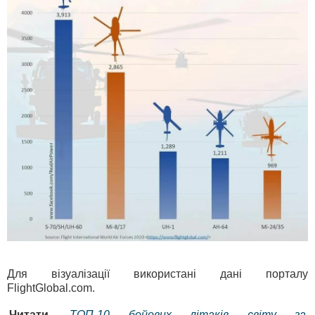
Для візуалізації використані дані порталу
FlightGlobal.com.
Читати
ТОП-10 бойових літаків світу за