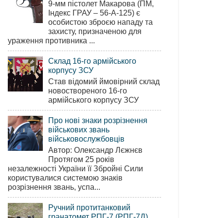
9-мм пістолет Макарова (ПМ,
Індекс ГРАУ – 56-А-125) є
особистою зброєю нападу та
захисту, призначеною для
ураження противника ...
Склад 16-го армійського
корпусу ЗСУ
Став відомий ймовірний склад
новоствореного 16-го
армійського корпусу ЗСУ
Про нові знаки розрізнення
військових звань
військовослужбовців
Автор: Олександр Лєжнєв
Протягом 25 років
незалежності України її Збройні Сили
користувалися системою знаків
розрізнення звань, успа...
Ручний протитанковий
гранатомет РПГ-7 (РПГ-7Д)