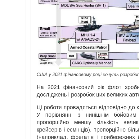
США у 2021 фінансовому році хочуть розробит
На 2021 фінансовий рік флот зроби
досліджень і розробок цих великих авт
Ці роботи провадяться відповідно до к
У порівнянні з нинішнім бойовим
пропорційно меншу кількість вели
крейсерів і есмінців), пропорційно бі
(наприклад, фрегатів і прибережних б