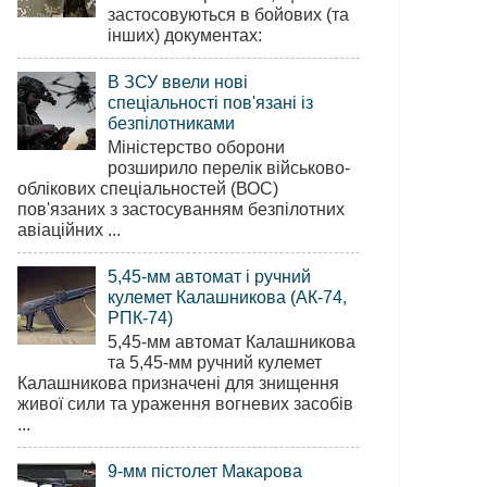
застосовуються в бойових (та
інших) документах:
В ЗСУ ввели нові
спеціальності пов'язані із
безпілотниками
Міністерство оборони
розширило перелік військово-
облікових спеціальностей (ВОС)
пов'язаних з застосуванням безпілотних
авіаційних ...
5,45-мм автомат і ручний
кулемет Калашникова (АК-74,
РПК-74)
5,45-мм автомат Калашникова
та 5,45-мм ручний кулемет
Калашникова призначені для знищення
живої сили та ураження вогневих засобів
...
9-мм пістолет Макарова