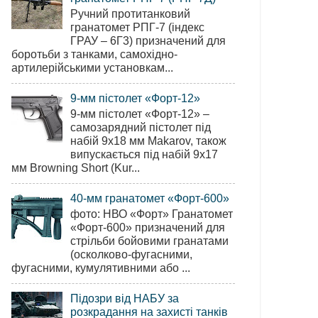
Ручний протитанковий
гранатомет РПГ-7 (індекс
ГРАУ – 6Г3) призначений для
боротьби з танками, самохідно-
артилерійськими установкам...
9-мм пістолет «Форт-12»
9-мм пістолет «Форт-12» –
самозарядний пістолет під
набій 9х18 мм Makarov, також
випускається під набій 9х17
мм Browning Short (Kur...
40-мм гранатомет «Форт-600»
фото: НВО «Форт» Гранатомет
«Форт-600» призначений для
стрільби бойовими гранатами
(осколково-фугасними,
фугасними, кумулятивними або ...
Підозри від НАБУ за
розкрадання на захисті танків