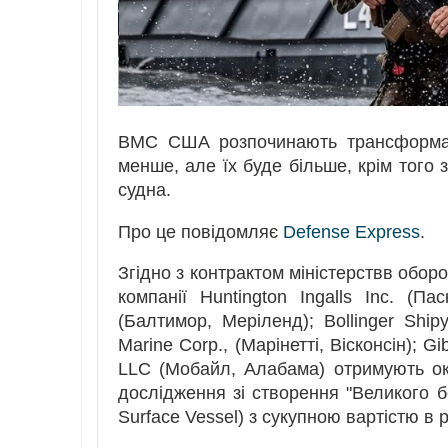
ВМС США розпочинають трансформаці
менше, але їх буде більше, крім того 
судна.
Про це повідомляє
Defense Express
.
Згідно з контрактом міністерствв обо
компанії Huntington Ingalls Inc. (Пас
(Балтимор, Меріленд); Bollinger Shipy
Marine Corp., (Марінетті, Вісконсін); G
LLC (Мобайл, Алабама) отримують ок
дослідження зі створення "Великого 
Surface Vessel) з сукупною вартістю в р