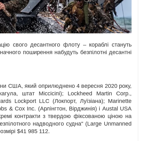
ю свого десантного флоту – кораблі стануть
значного поширення набудуть безпілотні десантні
рони США, який оприлюднено 4 вересня 2020 року,
кагула, штат Міссісіпі); Lockheed Martin Corp.,
ards Lockport LLC (Локпорт, Луїзіана); Marinette
ibbs & Cox Inc. (Арлінгтон, Вірджинія) і Austal USA
ремі контракти з твердою фіксованою ціною на
безпілотного надводного судна" (Large Unmanned
озмірі $41 985 112.