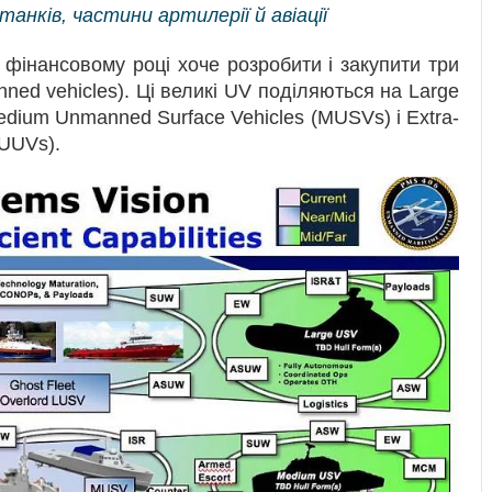
нків, частини артилерії й авіації
фінансовому році хоче розробити і закупити три
ned vehicles). Ці великі UV поділяються на Large
dium Unmanned Surface Vehicles (MUSVs) і Extra-
UUVs).