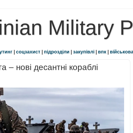
inian Military 
утинг
|
соцзахист
|
підрозділи
|
закупівлі
|
впк
|
військова
 – нові десантні кораблі