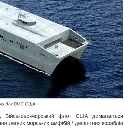
абля для ВМС США
и, Військово-морський флот США домагається
ння легких морських амфібій / десантних кораблів