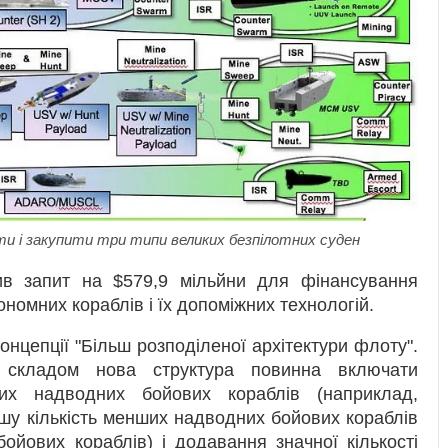
и і закупити три типи великих безпілотних суден
в запит на $579,9 мільйни для фінансування
ономних кораблів і їх допоміжних технологій.
онцепції "Більш розподіленої архітектури флоту".
 складом нова структура повинна включати
ких надводних бойових кораблів (наприклад,
льшу кількість менших надводних бойових кораблів
ойових кораблів) і додавання значної кількості