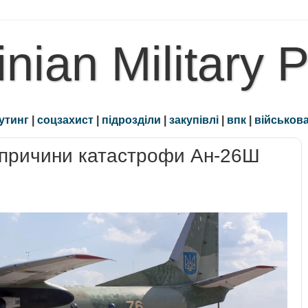
inian Military 
утинг
|
соцзахист
|
підрозділи
|
закупівлі
|
впк
|
військова
і причини катастрофи Ан-26Ш