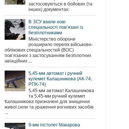
застосовуються в бойових (та
інших) документах:
В ЗСУ ввели нові
спеціальності пов'язані із
безпілотниками
Міністерство оборони
розширило перелік військово-
облікових спеціальностей (ВОС)
пов'язаних з застосуванням безпілотних
авіаційних ...
5,45-мм автомат і ручний
кулемет Калашникова (АК-74,
РПК-74)
5,45-мм автомат Калашникова
та 5,45-мм ручний кулемет
Калашникова призначені для знищення
живої сили та ураження вогневих засобів
...
9-мм пістолет Макарова