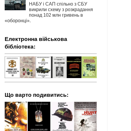
НАБУ і САП спільно з СБУ
викрили схему з розкрадання
понад 102 млн гривень в
«оборонці».
Електронна військова
бібліотека:
Що варто подивитись: