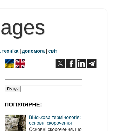
Pages
 техніка
|
допомога
|
світ
ПОПУЛЯРНЕ:
Військова термінологія:
основні скорочення
Основні скорочення, що