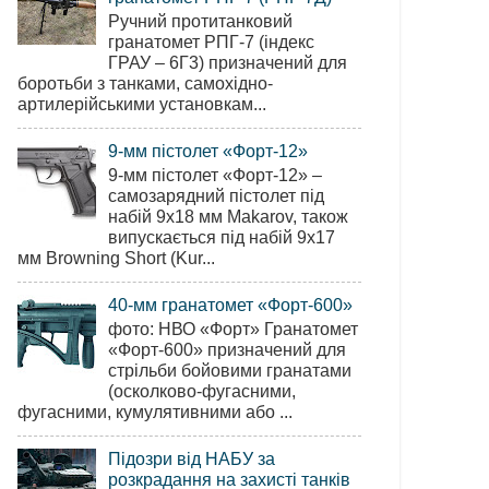
Ручний протитанковий
гранатомет РПГ-7 (індекс
ГРАУ – 6Г3) призначений для
боротьби з танками, самохідно-
артилерійськими установкам...
9-мм пістолет «Форт-12»
9-мм пістолет «Форт-12» –
самозарядний пістолет під
набій 9х18 мм Makarov, також
випускається під набій 9х17
мм Browning Short (Kur...
40-мм гранатомет «Форт-600»
фото: НВО «Форт» Гранатомет
«Форт-600» призначений для
стрільби бойовими гранатами
(осколково-фугасними,
фугасними, кумулятивними або ...
Підозри від НАБУ за
розкрадання на захисті танків