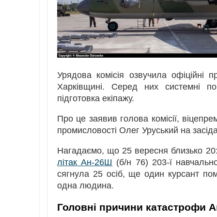
Урядова комісія озвучила офіційні п
Харківщині. Серед них системні по
підготовка екіпажу.
Про це заявив голова комісії, віцепрем
промисловості Олег Уруський на засід
Нагадаємо, що 25 вересня близько 20:
літак Ан-26Ш
(б/н 76) 203-ї навчально
сягнула 25 осіб, ще один курсант пом
одна людина.
Головні причини катастрофи А