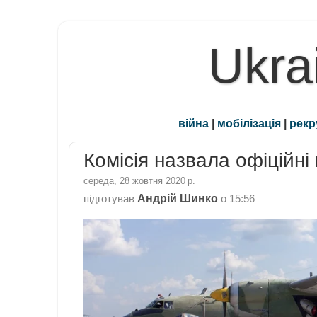
Ukra
війна
|
мобілізація
|
рекр
Комісія назвала офіційн
середа, 28 жовтня 2020 р.
Андрій Шинко
підготував
о
15:56