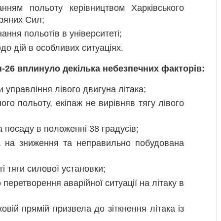
анням польоту керівництвом Харківського
тряних Сил;
ння польотів в університеті;
до дій в особливих ситуаціях.
-26 вплинуло декілька небезпечних факторів:
 управління лівого двигуна літака;
го польоту, екіпаж не вирівняв тягу лівого
а посаду в положенні 38 градусів;
а на зниження та неправильно побудована
 тяги силової установки;
перетворення аварійної ситуації на літаку в
вій прямій призвела до зіткнення літака із