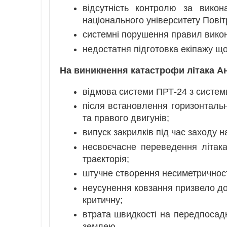
відсутність контролю за викон
національного університету Пові
системні порушення правил викона
недостатня підготовка екіпажу що
На виникнення катастрофи літака Ан
відмова системи ПРТ-24 з системи
після встановлення горизонтально
та правого двигунів;
випуск закрилків під час заходу н
несвоєчасне переведення літак
траєкторія;
штучне створення несиметричності
неусунення ковзання призвело до 
критичну;
втрата швидкості на передпосадко
землею.