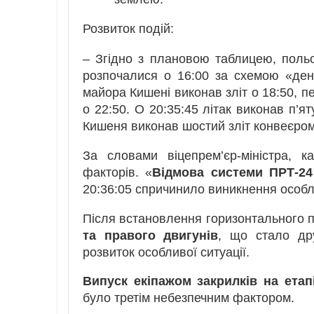
Розвиток подій:
– Згідно з плановою таблицею, поль
розпочалися о 16:00 за схемою «ден
майора Кишені виконав зліт о 18:50, п
о 22:50. О 20:35:45 літак виконав п’я
Кишеня виконав шостий зліт конвеєром
За словами віцепрем’єр-міністра, к
факторів. «
Відмова системи ПРТ-24
20:36:05 спричинило виникнення особли
Після встановлення горизонтального 
та правого двигунів
, що стало др
розвиток особливої ситуації.
Випуск екіпажом закрилків на етап
було третім небезпечним фактором.