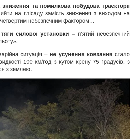
 зниження та помилкова побудова траєкторії
ийти на глісаду замість зниження з виходом на
ло четвертим небезпечним фактором…
 тяги силової установки
– п’ятий небезпечний
льоту».
варійна ситуація –
н
е усунення ковзання
стало
дкості 100 км/год з кутом крену 75 градусів, з
вся з землею.