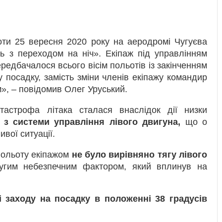
оти 25 вересня 2020 року на аеродромі Чугуєва
ь з переходом на ніч». Екіпаж під управлінням
ередбачалося всього вісім польотів із закінченням
ту посадку, замість зміни членів екіпажу командир
», – повідомив Олег Уруський.
атастрофа літака сталася внаслідок дії низки
 з системи управління лівого двигуна,
що о
вої ситуації.
польоту екіпажом
не було вирівняно тягу лівого
угим небезпечним фактором, який вплинув на
і заходу на посадку в положенні 38 градусів