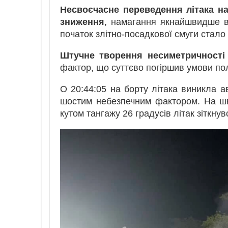
Несвоєчасне переведення літака на
зниження
, намагання якнайшвидше в
початок злітно-посадкової смуги ста
Штучне творення несиметричності
фактор, що суттєво погіршив умови по
О 20:44:05 на борту літака виникла а
шостим небезпечним фактором. На шви
кутом тангажу 26 градусів літак зіткну