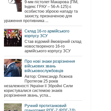
9-мм пістолет Макарова (ПМ,
Індекс ГРАУ – 56-А-125) є
особистою зброєю нападу та
захисту, призначеною для
ураження противника ...
Склад 16-го армійського
корпусу ЗСУ
Став відомий ймовірний склад
новоствореного 16-го
армійського корпусу ЗСУ
Про нові знаки розрізнення
військових звань
військовослужбовців
Автор: Олександр Лєжнєв
Протягом 25 років
незалежності України її Збройні Сили
користувалися системою знаків
розрізнення звань, успа...
Ручний протитанковий
гранатомет РПГ-7 (РПГ-7Д)