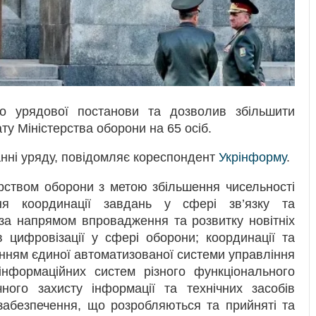
 до урядової постанови та дозволив збільшити
ту Міністерства оборони на 65 осіб.
анні уряду, повідомляє кореспондент
Укрінформу
.
рством оборони з метою збільшення чисельності
ня координації завдань у сфері зв’язку та
і за напрямом впровадження та розвитку новітніх
в цифровізації у сфері оборони; координації та
нням єдиної автоматизованої системи управління
 інформаційних систем різного функціонального
чного захисту інформації та технічних засобів
забезпечення, що розробляються та прийняті та