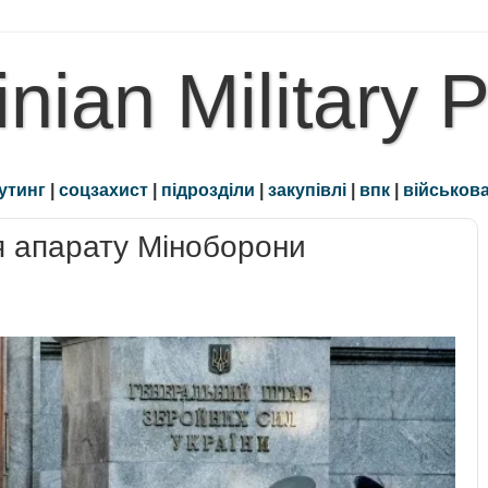
inian Military 
утинг
|
соцзахист
|
підрозділи
|
закупівлі
|
впк
|
військова
я апарату Міноборони