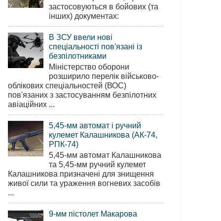
застосовуються в бойових (та
інших) документах:
В ЗСУ ввели нові
спеціальності пов'язані із
безпілотниками
Міністерство оборони
розширило перелік військово-
облікових спеціальностей (ВОС)
пов'язаних з застосуванням безпілотних
авіаційних ...
5,45-мм автомат і ручний
кулемет Калашникова (АК-74,
РПК-74)
5,45-мм автомат Калашникова
та 5,45-мм ручний кулемет
Калашникова призначені для знищення
живої сили та ураження вогневих засобів
...
9-мм пістолет Макарова