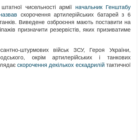
 штатної чисельності армії
начальник Генштабу
назвав
скорочення артилерійських батарей з 6
 танків. Виведене озброєння мають поставити на
кіпажів призначити резервістів, яких призиватиме
антно-штурмових військ ЗСУ, Героя України,
одського, окрім артилерійських і танкових
зглядає
скорочення декількох ескадрилій
тактичної