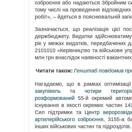
озброєння або надаються Збройним си
тому числі на проведення відповідних
робіт», – йдеться в пояснювальній запи
Зазначається, що реалізація цієї п
держбюджету. Видатки здійснюватим
рік у межах видатків, передбачених
2101010 «Керівництво та військове уп
млн грн внаслідок наявності вакантних
Читати також:
Генштаб повідомив пр
Нагадаємо, що в рамках оптимізації
закупівель
та
чотири територі
розформований
55-й окремий автомо
існування в якості окремих частин 1
4
Сил підтримки та
Центр аеророзвід
артилерійського озброєння
, 3155-а б
інших військових частин та підрозділів.