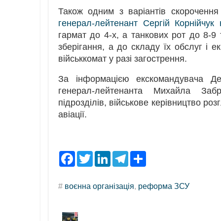
Також одним з варіантів скорочення
генерал-лейтенант Сергій Корнійчук 
гармат до 4-х, а танкових рот до 8-9
зберігання, а до складу їх обслуг і е
військкомат у разі загострення.
За інформацією екскомандувача Дес
генерал-лейтенанта Михайла Забр
підрозділів, військове керівництво ро
авіації.
F
T
L
T
S
a
w
i
e
h
c
i
n
l
a
e
t
k
e
r
#
воєнна організація
,
реформа ЗСУ
b
t
e
g
e
o
e
d
r
o
r
I
a
k
n
m