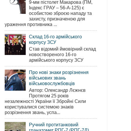
9-мм пістолет Макарова (ПМ,
Індекс ГРАУ – 56-А-125) є
особистою зброєю нападу та
захисту, призначеною для
ураження противника ...
Склад 16-го армійського
корпусу ЗСУ
Став відомий ймовірний склад
новоствореного 16-го
армійського корпусу ЗСУ
Про нові знаки розрізнення
військових звань
військовослужбовців
Автор: Олександр Лєжнєв
Протягом 25 років
незалежності України її Збройні Сили
користувалися системою знаків
розрізнення звань, успа...
Ручний протитанковий
гранатомет РПГ-7 (РПГ-7Д)