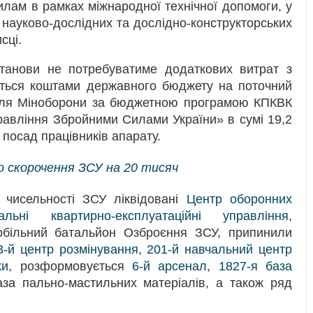
лам в рамках міжнародної технічної допомоги, у
 науково-дослідних та дослідно-конструкторських
сці.
останови не потребуватиме додаткових витрат з
уться коштами державного бюджету на поточний
 для Міноборони за бюджетною програмою КПКВК
равління Збройними Силами України» в сумі 19,2
 посад працівників апарату.
о скорочення ЗСУ на 20 тисяч
 чисельності ЗСУ ліквідовані
Центр оборонних
альні квартирно-експлуатаційні управління
,
більний батальйон Озброєння ЗСУ, припинили
3-й центр розмінування, 201-й навчальний центр
ки
, розформовується
6-й арсенал
,
1827-я база
аза пально-мастильних матеріалів, а також ряд