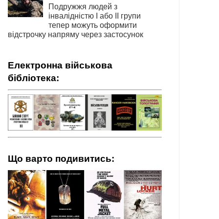
Подружжя людей з
інвалідністю І або ІІ групи
тепер можуть оформити
відстрочку напряму через застосунок
Електронна військова
бібліотека:
Що варто подивитись: