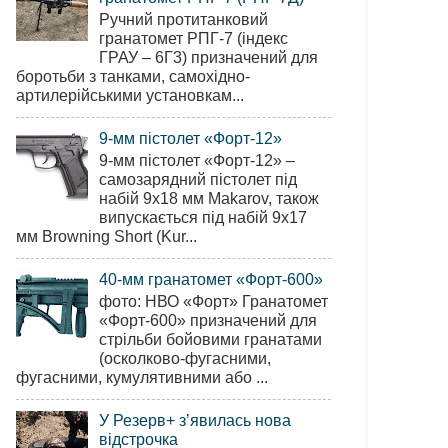
Ручний протитанковий
гранатомет РПГ-7 (індекс
ГРАУ – 6Г3) призначений для
боротьби з танками, самохідно-
артилерійськими установкам...
9-мм пістолет «Форт-12»
9-мм пістолет «Форт-12» –
самозарядний пістолет під
набій 9х18 мм Makarov, також
випускається під набій 9х17
мм Browning Short (Kur...
40-мм гранатомет «Форт-600»
фото: НВО «Форт» Гранатомет
«Форт-600» призначений для
стрільби бойовими гранатами
(осколково-фугасними,
фугасними, кумулятивними або ...
У Резерв+ з’явилась нова
відстрочка