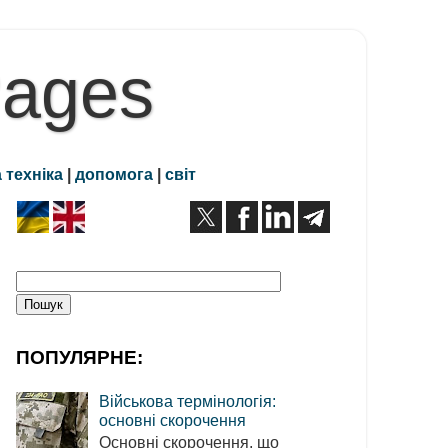
Pages
 техніка
|
допомога
|
світ
ПОПУЛЯРНЕ:
Військова термінологія:
основні скорочення
Основні скорочення, що