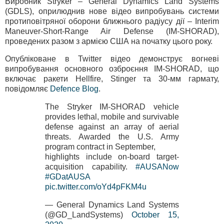
Виробник Stryker – General Dynamics Land Systems
(GDLS), оприлюднив нове відео випробувань системи
протиповітряної оборони ближнього радіусу дії – Interim
Maneuver-Short-Range Air Defense (IM-SHORAD),
проведених разом з армією США на початку цього року.
Опубліковане в Twitter відео демонструє вогневі
випробування основного озброєння IM-SHORAD, що
включає ракети Hellfire, Stinger та 30-мм гармату,
повідомляє
Defence Blog
.
The Stryker IM-SHORAD vehicle
provides lethal, mobile and survivable
defense against an array of aerial
threats. Awarded the U.S. Army
program contract in September,
highlights include on-board target-
acquisition capability.
#AUSANow
#GDatAUSA
pic.twitter.com/oYd4pFKM4u
— General Dynamics Land Systems
(@GD_LandSystems)
October 15,