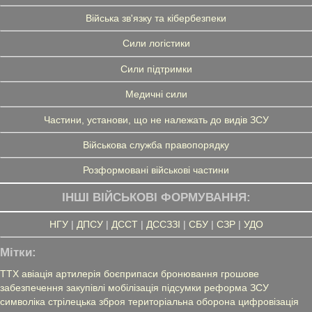
Війська зв'язку та кібербезпеки
Сили логістики
Сили підтримки
Медичні сили
Частини, установи, що не належать до видів ЗСУ
Військова служба правопорядку
Розформовані військові частини
ІНШІ ВІЙСЬКОВІ ФОРМУВАННЯ:
НГУ
|
ДПСУ
|
ДССТ
|
ДССЗЗІ
|
СБУ
|
СЗР
|
УДО
Мітки:
ТТХ
авіація
артилерія
боєприпаси
бронювання
грошове
забезпечення
закупівлі
мобілізація
підсумки
реформа ЗСУ
символіка
стрілецька зброя
територіальна оборона
цифровізація