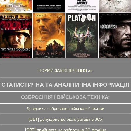
НОРМИ ЗАБЕЗПЕЧЕННЯ »»
СТАТИСТИЧНА ТА АНАЛІТИЧНА ІНФОРМАЦІЯ
ОЗБРОЄННЯ І ВІЙСЬКОВА ТЕХНІКА:
Довідник з озброєння і військової техніки
[ОВТ] допущено до експлуатації в ЗСУ
[ОВТ] прийняття на озброєння ЗС України