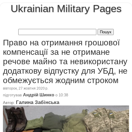
Ukrainian Military Pages
Право на отримання грошової
компенсації за не отримане
речове майно та невикористану
додаткову відпустку для УБД, не
обмежується жодним строком
вівторок, 27 жовтня 2020 р.
Андрій Шинко
підготував
о
10:38
Галина Забінська
Автор: