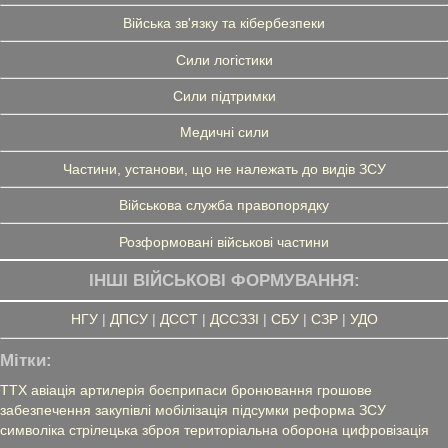
Війська зв'язку та кібербезпеки
Сили логістики
Сили підтримки
Медичні сили
Частини, установи, що не належать до видів ЗСУ
Військова служба правопорядку
Розформовані військові частини
ІНШІ ВІЙСЬКОВІ ФОРМУВАННЯ:
НГУ
|
ДПСУ
|
ДССТ
|
ДССЗЗІ
|
СБУ
|
СЗР
|
УДО
Мітки:
ТТХ
авіація
артилерія
боєприпаси
бронювання
грошове
забезпечення
закупівлі
мобілізація
підсумки
реформа ЗСУ
символіка
стрілецька зброя
територіальна оборона
цифровізація