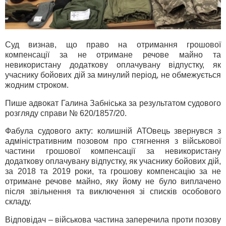
Суд визнав, що право на отримання грошової
компенсації за не отримане речове майно та
невикористану додаткову оплачувану відпустку, як
учаснику бойових дій за минулий період, не обмежується
жодним строком.
Пише адвокат Галина Забніська за результатом судового
розгляду справи № 620/1857/20.
Фабула судового акту: колишній АТОвець звернувся з
адміністративним позовом про стягнення з військової
частини грошової компенсації за невикористану
додаткову оплачувану відпустку, як учаснику бойових дій,
за 2018 та 2019 роки, та грошову компенсацію за не
отримане речове майно, яку йому не було виплачено
після звільнення та виключення зі списків особового
складу.
Відповідач – військова частина заперечила проти позову