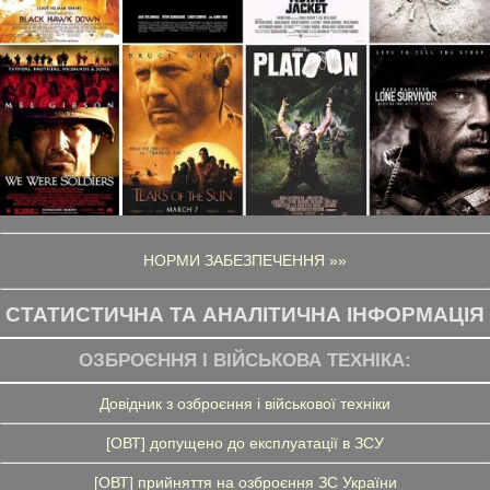
НОРМИ ЗАБЕЗПЕЧЕННЯ »»
СТАТИСТИЧНА ТА АНАЛІТИЧНА ІНФОРМАЦІЯ
ОЗБРОЄННЯ І ВІЙСЬКОВА ТЕХНІКА:
Довідник з озброєння і військової техніки
[ОВТ] допущено до експлуатації в ЗСУ
[ОВТ] прийняття на озброєння ЗС України