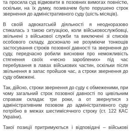
та просила суд відмовити в позовних вимогах повністю,
оскільки, на їх думку, позивачем було порушено строк
звернення до адміністративного суду (шість місяців).
В своїй адвокатській діяльності я неодноразово
стикалась з такою ситуацією, коли військовослужбовці,
звільнені з військової служби та виключені зі списків
особового складу, досконало не розуміючи тонкощів
застосування строків позовної давності та звернення до
суду, передчасно робили висновки про неможливість
стягнення своїх «чесно зароблених» під час
перебування в лавах військових частин, оскільки після
звільнення в запас пройшов час, а строки звернення до
суду обмежені.
Так, дійсно, строки звернення до суду є обмеженими, при
чому загальний строк позовної давності по цивільним
справам складає три роки, а от звернутися з
адміністративним позовом до адміністративного суду
потрібно в межах шестимісячного строку (ст. 122 КАС
України).
Такої позиції притримуються і відповідачі – військові