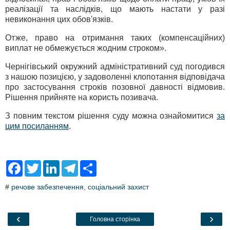
реалізації та наслідків, що мають настати у разі
невиконання цих обов'язків.
Отже, право на отримання таких (компенсаційних)
виплат не обмежується жодним строком».
Чернігівський окружний адміністративний суд погодився
з нашою позицією, у задоволенні клопотання відповідача
про застосування строків позовної давності відмовив.
Рішення прийняте на користь позивача.
З повним текстом рішення суду можна ознайомитися
за
цим посиланням
.
F
T
L
T
S
a
w
i
e
h
c
i
n
l
a
#
речове забезпечення
,
соціальний захист
e
t
k
e
r
b
t
e
g
e
o
e
d
r
o
r
I
a
‹
›
Головна сторінка
k
n
m