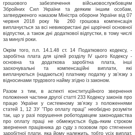
грошового забезпечення військовослужбовцям
Збройних Сил України та деяким іншим особам,
затвердженого наказом Міністра оборони України від 07
червня 2018 року № 260 грошова компенсація
виплачується за всі невикористані дні щорічної основної
відпустки, а також дні додаткової відпустки, в тому числі
за минулі роки.
Окрім того, п.п. 14.1.48 ст. 14 Податкового кодексу, -
заробітна плата для цілей розділу IV цього Кодексу -
основна та додаткова заробітна плата, інші
заохочувальні та компенсаційні виплати, які
виплачуються (надаються) платнику податку у зв'язку з
відносинами трудового найму згідно із законом.
Разом з тим, в аспекті конституційного звернення
положення частини другої статті 233 Кодексу законів про
працю України у системному зв'язку з положеннями
статей 1, 12 ЗУ "Про оплату праці" необхідно розуміти
так, що у разі порушення роботодавцем законодавства
про оплату праці не обмежується будь-яким строком
звернення працівника до суду з позовом про стягнення
заробітної плати, яка йому належить, тобто усіх виплат,