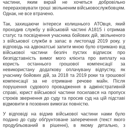
частини, яким вкрай не хочеться добровільно
перераховувати гроші звільненим військовослужбовцям.
Однак, не все втрачено.
Так, захищаючи інтереси колишнього АТОвця, який
проходив службу у військовій частині А1815 і отримав
статус та посвідчення учасника бойових дій, звільненого
з військової служби в запас в листопаді 2019 року, у
відповідь на адвокатські запити мною було отримано від
військової частини безліч пустих відписок про
безпідставність вимог мого клієнта про виплату на
користь останнього грошової компенсації за
невикористану додаткову оплачувану відпустку, як
учаснику бойових дій, за 2018 та 2019 роки та грошової
компенсації за не отримане речове майн. Після
порушення судового провадження в адміністративній
справі, юрист військової частини посилався на пропуск
строків звернення до суду та просив суд на цій підставі
відмовити в позовних вимогах повністю.
У відповіді на відзив військової частини нами було
подано до суду обґрунтоване заперечення (текст якого
продубльований в рішенні), в якому детально, з