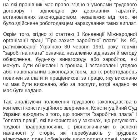
на які працівник має право згідно з умовами трудового
договору і відповідно до державних гарантій,
встановлених законодавством, незалежно від того, чи
було здійснене роботодавцем нарахування таких виплат.
Окрім того, згідно зі статтею 1 Конвенції Міжнародної
організації праці "Про захист заробітної плати" № 95,
ратифікованої Україною 30 червня 1961 року, термін
"заробітна плата" означає, незалежно від назви й методу
обчислення, будь-яку винагороду або заробіток, які
можуть бути обчислені в грошах, і встановлені угодою
або національним законодавством, що їх роботодавець
повинен заплатити працівникові за працю, яку виконано
чи має бути виконано, або за послуги, котрі надано чи
має бути надано.
Так, аналізуючи положення трудового законодавства в
контексті конституційного звернення, Конституційний Суд
України виходить з того, що поняття "заробітна плата" і
"оплата праці", які використано у законах, що регулюють
трудові правовідносини, є рівнозначними в аспекті
наявності у сторін, які перебувають у трудових
відносинах, прав і обов'язків щодо оплати праці, умов їх