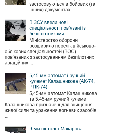
застосовуються в бойових (та
інших) документах:
В ЗСУ ввели нові
спеціальності пов'язані із
безпілотниками
Міністерство оборони
розширило перелік військово-
облікових спеціальностей (ВОС)
пов'язаних з застосуванням безпілотних
авіаційних ...
5,45-мм автомат і ручний
кулемет Калашникова (АК-74,
РПК-74)
5,45-мм автомат Калашникова
та 5,45-мм ручний кулемет
Калашникова призначені для знищення
живої сили та ураження вогневих засобів
...
9-мм пістолет Макарова