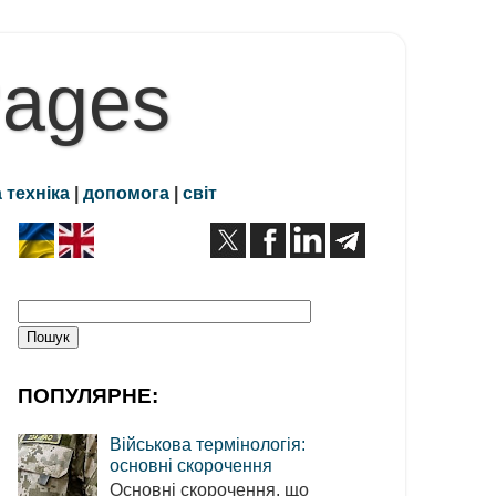
Pages
 техніка
|
допомога
|
світ
ПОПУЛЯРНЕ:
Військова термінологія:
основні скорочення
Основні скорочення, що