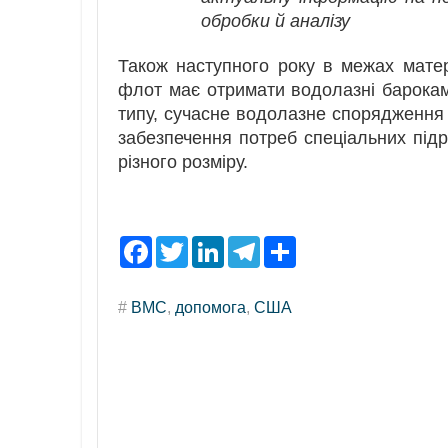
обробки й аналізу
Також наступного року в межах матер
флот має отримати водолазні барокам
типу, сучасне водолазне спорядження 
забезпечення потреб спеціальних підр
різного розміру.
F
T
L
T
S
a
w
i
e
h
c
i
n
l
a
e
t
k
e
r
#
ВМС
,
допомога
,
США
b
t
e
g
e
o
e
d
r
o
r
I
a
k
n
m