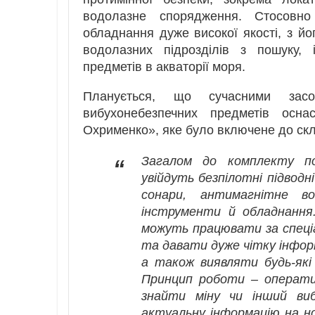
водолазне спорядження. Стосовно
обладнання дуже високої якості, з й
водолазних підрозділів з пошуку, 
предметів в акваторії моря.
Планується, що сучасними засо
вибухонебезпечних предметів осна
Охрименко», яке було включене до скл
Загалом до комплекту по
“
увійдуть безпілотні підводн
сонари, антимагнітне во
інструменти й обладнання.
можуть працювати за спеці
та давати дуже чітку інфор
а також виявляти будь-які 
Принцип роботи – операти
знайти міну чи інший виб
актуальну інформацію на нос