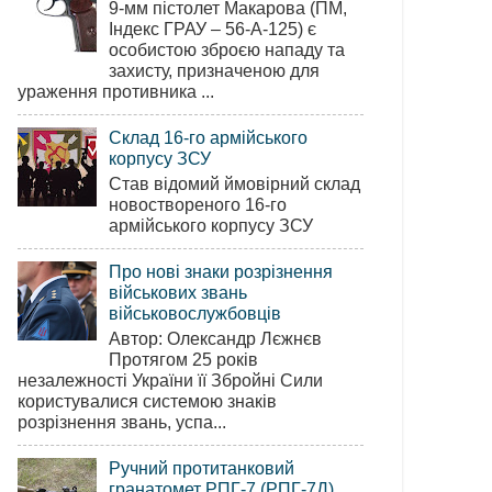
9-мм пістолет Макарова (ПМ,
Індекс ГРАУ – 56-А-125) є
особистою зброєю нападу та
захисту, призначеною для
ураження противника ...
Склад 16-го армійського
корпусу ЗСУ
Став відомий ймовірний склад
новоствореного 16-го
армійського корпусу ЗСУ
Про нові знаки розрізнення
військових звань
військовослужбовців
Автор: Олександр Лєжнєв
Протягом 25 років
незалежності України її Збройні Сили
користувалися системою знаків
розрізнення звань, успа...
Ручний протитанковий
гранатомет РПГ-7 (РПГ-7Д)