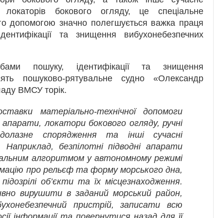
 локаторів бокового огляду, це спеціальне
ого допомогою значно полегшується важка праця
ідентифікації та знищення вибухонебезпечних
бами пошуку, ідентифікації та знищення
сять пошуково-рятувальне судно «Олександр
аду ВМСУ торік.
ставки матеріально-технічної допомоги
і апарати, локатори бокового огляду, ручні
долазне спорядження та інші сучасні
 Наприклад, безпілотні підводні апарати
альним алгоритмом у автономному режимі
мацію про рельєф та форму морського дна,
підозрілі об’єкти та їх місцезнаходження.
вно вирушити в заданий морський район,
ухонебезпечний пристрій, записати всю
ії інформації та повернутися назад для її