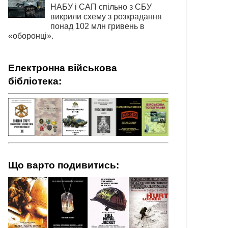
НАБУ і САП спільно з СБУ
викрили схему з розкрадання
понад 102 млн гривень в
«оборонці».
Електронна військова
бібліотека:
Що варто подивитись: