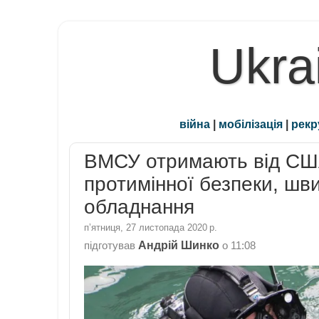
Ukra
війна
|
мобілізація
|
рекр
ВМСУ отримають від США
протимінної безпеки, шви
обладнання
пʼятниця, 27 листопада 2020 р.
Андрій Шинко
підготував
о
11:08