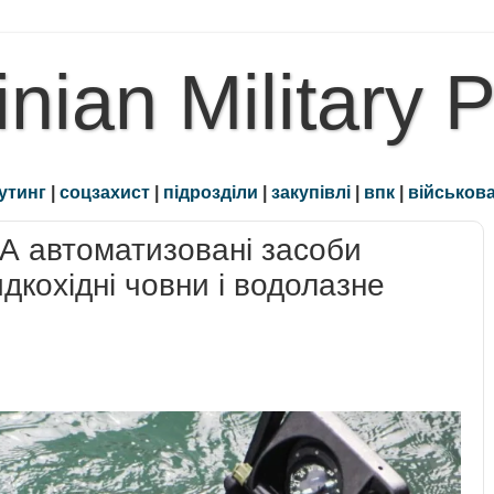
inian Military 
утинг
|
соцзахист
|
підрозділи
|
закупівлі
|
впк
|
військова
 автоматизовані засоби
дкохідні човни і водолазне