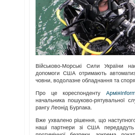
Військово-Морські Сили України на
допомоги США отримають автоматизо
човни, водолазне обладнання та спор
Про це кореспонденту
АрміяInfor
начальника пошуково-рятувальної с
рангу Леонід Бурлака.
Вже ухвалено рішення, що наступного
наші партнери зі США передадуть 
протимінної безпеки, зокрема лока