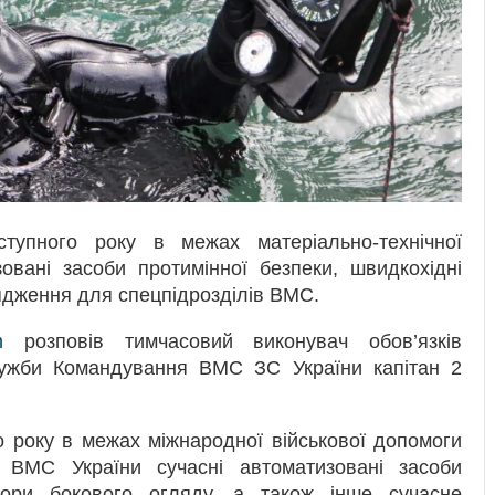
ступного року в межах матеріально-технічної
вані засоби протимінної безпеки, швидкохідні
ядження для спецпідрозділів ВМС.
m
розповів тимчасовий виконувач обов’язків
лужби Командування ВМС ЗС України капітан 2
 року в межах міжнародної військової допомоги
ВМС України сучасні автоматизовані засоби
тори бокового огляду, а також інше сучасне