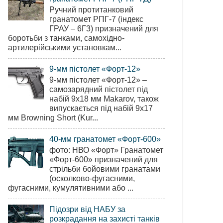
Ручний протитанковий
гранатомет РПГ-7 (індекс
ГРАУ – 6Г3) призначений для
боротьби з танками, самохідно-
артилерійськими установкам...
9-мм пістолет «Форт-12»
9-мм пістолет «Форт-12» –
самозарядний пістолет під
набій 9х18 мм Makarov, також
випускається під набій 9х17
мм Browning Short (Kur...
40-мм гранатомет «Форт-600»
фото: НВО «Форт» Гранатомет
«Форт-600» призначений для
стрільби бойовими гранатами
(осколково-фугасними,
фугасними, кумулятивними або ...
Підозри від НАБУ за
розкрадання на захисті танків