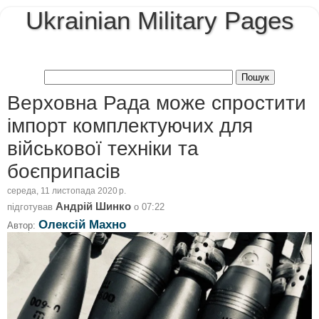
Ukrainian Military Pages
Верховна Рада може спростити
імпорт комплектуючих для
військової техніки та
боєприпасів
середа, 11 листопада 2020 р.
Андрій Шинко
підготував
о
07:22
Олексій Махно
Автор: