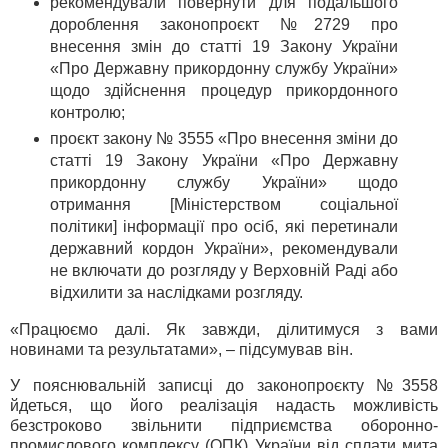
рекомендували повернути для подальшого
дороблення законопроєкт №2729 про
внесення змін до статті 19 Закону України
«Про Державну прикордонну службу України»
щодо здійснення процедур прикордонного
контролю;
проєкт закону № 3555 «Про внесення зміни до
статті 19 Закону України «Про Державну
прикордонну службу України» щодо
отримання [Міністерством соціальної
політики] інформації про осіб, які перетинали
державний кордон України», рекомендували
не включати до розгляду у Верховній Раді або
відхилити за наслідками розгляду.
«Працюємо далі. Як завжди, ділитимуся з вами
новинами та результатами», – підсумував він.
У пояснювальній записці до законопроєкту №3558
йдеться, що його реалізація надасть можливість
безстроково звільнити підприємства оборонно-
промислового комплексу (ОПК) України від сплати мита