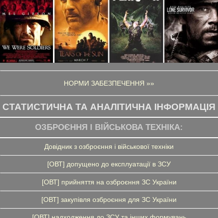
НОРМИ ЗАБЕЗПЕЧЕННЯ »»
СТАТИСТИЧНА ТА АНАЛІТИЧНА ІНФОРМАЦІЯ
ОЗБРОЄННЯ І ВІЙСЬКОВА ТЕХНІКА:
Довідник з озброєння і військової техніки
[ОВТ] допущено до експлуатації в ЗСУ
[ОВТ] прийняття на озброєння ЗС України
[ОВТ] закупівля озброєння для ЗС України
[ОВТ] надходження до ЗСУ та інших формувань