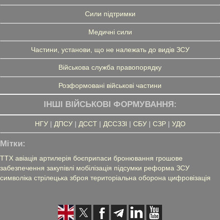
Сили підтримки
Медичні сили
Частини, установи, що не належать до видів ЗСУ
Військова служба правопорядку
Розформовані військові частини
ІНШІ ВІЙСЬКОВІ ФОРМУВАННЯ:
НГУ
|
ДПСУ
|
ДССТ
|
ДССЗЗІ
|
СБУ
|
СЗР
|
УДО
Мітки:
ТТХ
авіація
артилерія
боєприпаси
бронювання
грошове
забезпечення
закупівлі
мобілізація
підсумки
реформа ЗСУ
символіка
стрілецька зброя
територіальна оборона
цифровізація