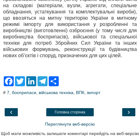
на складові (матеріали, вузли, агрегати, спеціальне
обладнання, устаткування та комплектувальні вироби),
що ввозяться на митну територію України в митному
режимі імпорту для використання у розробленні та
виробництві (виготовленні) озброєння (у тому числі для
виробництва боєприпасів), військової та спеціальної
техніки для потреб Збройних Сил України та інших
військових формувань, реконструкції та будівництва
нових об’єктів і споруд, призначених для цих цілей.
F
T
L
T
S
a
w
i
e
h
c
i
n
l
a
#
7
,
боєприпаси
,
військова техніка
,
ВПК
,
імпорт
e
t
k
e
r
b
t
e
g
e
o
e
d
r
o
r
I
a
‹
›
Головна сторінка
k
n
m
Переглянути веб-версію
Щоб мати можливість залишати коментарі перейдіть на веб-версію