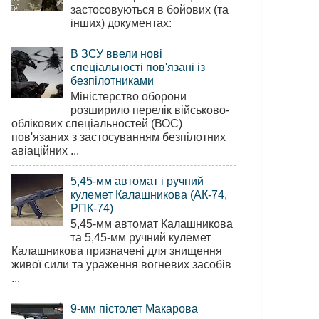
застосовуються в бойових (та
інших) документах:
В ЗСУ ввели нові
спеціальності пов'язані із
безпілотниками
Міністерство оборони
розширило перелік військово-
облікових спеціальностей (ВОС)
пов'язаних з застосуванням безпілотних
авіаційних ...
5,45-мм автомат і ручний
кулемет Калашникова (АК-74,
РПК-74)
5,45-мм автомат Калашникова
та 5,45-мм ручний кулемет
Калашникова призначені для знищення
живої сили та ураження вогневих засобів
...
9-мм пістолет Макарова