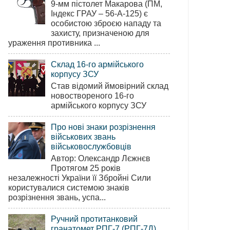
9-мм пістолет Макарова (ПМ,
Індекс ГРАУ – 56-А-125) є
особистою зброєю нападу та
захисту, призначеною для
ураження противника ...
Склад 16-го армійського
корпусу ЗСУ
Став відомий ймовірний склад
новоствореного 16-го
армійського корпусу ЗСУ
Про нові знаки розрізнення
військових звань
військовослужбовців
Автор: Олександр Лєжнєв
Протягом 25 років
незалежності України її Збройні Сили
користувалися системою знаків
розрізнення звань, успа...
Ручний протитанковий
гранатомет РПГ-7 (РПГ-7Д)