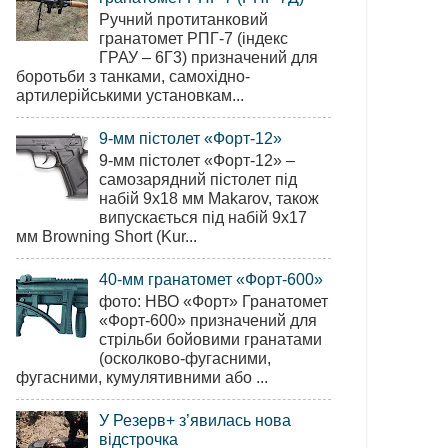
Ручний протитанковий
гранатомет РПГ-7 (індекс
ГРАУ – 6Г3) призначений для
боротьби з танками, самохідно-
артилерійськими установкам...
9-мм пістолет «Форт-12»
9-мм пістолет «Форт-12» –
самозарядний пістолет під
набій 9х18 мм Makarov, також
випускається під набій 9х17
мм Browning Short (Kur...
40-мм гранатомет «Форт-600»
фото: НВО «Форт» Гранатомет
«Форт-600» призначений для
стрільби бойовими гранатами
(осколково-фугасними,
фугасними, кумулятивними або ...
У Резерв+ з’явилась нова
відстрочка