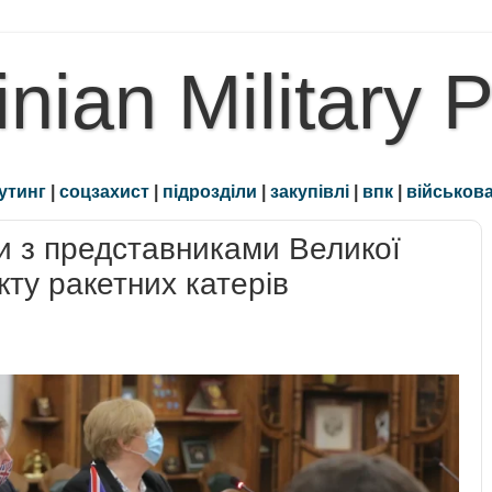
inian Military 
утинг
|
соцзахист
|
підрозділи
|
закупівлі
|
впк
|
військова
и з представниками Великої
кту ракетних катерів