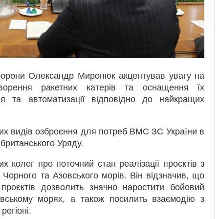
оборони Олександр Миронюк акцентував увагу на
творення ракетних катерів та оснащення їх
я та автоматизації відповідно до найкращих
х видів озброєння для потреб ВМС ЗС України в
 британського Уряду.
х колег про поточний стан реалізації проєктів з
 Чорного та Азовського морів. Він відзначив, що
проєктів дозволить значно наростити бойовий
овському морях, а також посилить взаємодію з
регіоні.