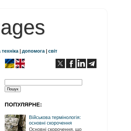
Pages
 техніка
|
допомога
|
світ
ПОПУЛЯРНЕ:
Військова термінологія:
основні скорочення
Основні скорочення, що