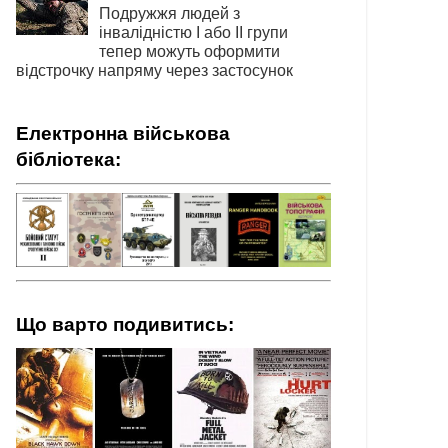
Подружжя людей з
інвалідністю І або ІІ групи
тепер можуть оформити
відстрочку напряму через застосунок
Електронна військова
бібліотека:
Що варто подивитись: