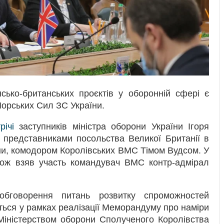
сько-британських проєктів у оборонній сфері є
орських Сил ЗС України.
річі
заступників міністра оборони України Ігоря
представниками посольства Великої Британії в
они, комодором Королівських ВМС Тімом Вудсом. У
акож взяв участь командувач ВМС контр-адмірал
бговорення питань розвитку спроможностей
ться у рамках реалізації Меморандуму про наміри
 Міністерством оборони Сполученого Королівства