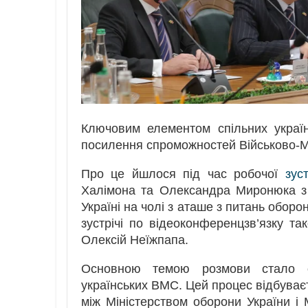
Ключовим елементом спільних україн
посилення спроможностей Військово-М
Про це йшлося під час робочої
зуст
Халімона та Олександра Миронюка з 
Україні на чолі з аташе з питань обор
зустрічі по відеоконференцзв’язку т
Олексій Неїжпапа.
Основною темою розмови стало о
українських ВМС. Цей процес відбуває
між Міністерством оборони України і