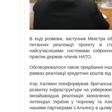
В ході розмови, заступник Міністра 
питаннях реалізації проєкту зі с
найсучаснішими системами озброєнн
практик держав-членів НАТО.
Обговорювалося також придбання інши
рамках реалізації кредитних коштів від
Ігор Халімон поінформував британськи
розвитку інфраструктури на узбережжі
якнайшвидша реалізація зазначених 
потенціал України у Чорному та Аз
нашими партнерами з Альянсу в цьому 