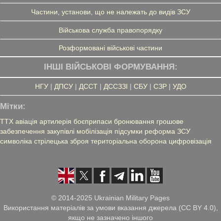
Частини, установи, що не належать до видів ЗСУ
Військова служба правопорядку
Розформовані військові частини
ІНШІ ВІЙСЬКОВІ ФОРМУВАННЯ:
НГУ
|
ДПСУ
|
ДССТ
|
ДССЗЗІ
|
СБУ
|
СЗР
|
УДО
Мітки:
ТТХ
авіація
артилерія
боєприпаси
бронювання
грошове
забезпечення
закупівлі
мобілізація
підсумки
реформа ЗСУ
символіка
стрілецька зброя
територіальна оборона
цифровізація
© 2014-2025 Ukrainian Military Pages
Використання матеріалів за умови вказання джерела (CC BY 4.0),
якщо не зазначено іншого