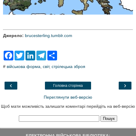
Джерело:
brucesterling.tumblr.com
F
T
L
T
S
a
w
i
e
h
c
i
n
l
a
#
військова форма
,
світ
,
стрілецька зброя
e
t
k
e
r
b
t
e
g
e
o
e
d
r
o
r
I
a
‹
›
Головна сторінка
k
n
m
Переглянути веб-версію
Щоб мати можливість залишати коментарі перейдіть на веб-версію
ЕЛЕКТРОННА ВІЙСЬКОВА БІБЛІОТЕКА: