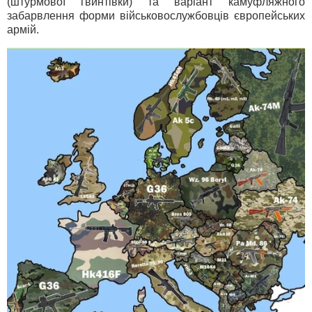
(штурмової гвинтівки) та варіант камуфляжного
забарвлення форми військовослужбовців європейських
армій.