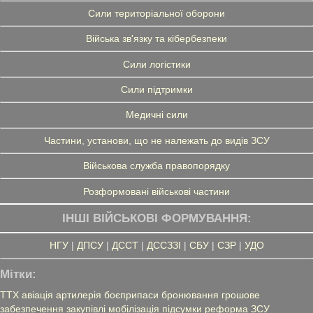
Сили територіальної оборони
Війська зв'язку та кібербезпеки
Сили логістики
Сили підтримки
Медичні сили
Частини, установи, що не належать до видів ЗСУ
Військова служба правопорядку
Розформовані військові частини
ІНШІ ВІЙСЬКОВІ ФОРМУВАННЯ:
НГУ
|
ДПСУ
|
ДССТ
|
ДССЗЗІ
|
СБУ
|
СЗР
|
УДО
Мітки:
ТТХ
авіація
артилерія
боєприпаси
бронювання
грошове
забезпечення
закупівлі
мобілізація
підсумки
реформа ЗСУ