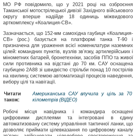
МО РФ повідомило, що у 2021 році на озброєння
Таманської мотострілецької дивізії Західного військового
округу вперше надійде 18 одиниць міжвидового
арткомплексу «Коалиция-СВ».
Зазначається, що 152-мм самохідна гаубиця «Коалиция-
СВ» (рос.) базується на платформі танка Т-90 і
призначена для ураження всієї номенклатури наземних
цілей: командних пунктів, вузлів зв'язку, артилерійських і
мінометних батарей, бронетехніки, засобів ППО та живої
сили противника на відстані до 70 км. САУ оснащена
гаубицею 2А88 зі швидкістю стрільби понад 10 пострілів
на хвилину, системою автоматизації процесів наведення,
вибору цілі та навігації.
Читати
Американська САУ влучила у ціль за 70
також:
кілометрів (ВІДЕО)
Робочі місця навідника і командира оснащені
цифровими дисплеями та інтегровані в єдину
автоматизовану систему управління тактичної ланки, що
дозволяє приймати цілевказання по цифровому каналу
зв'язку, здійснювати цілодобове спостереження за