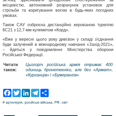
місцевістю, автономний розрахунок установок для
стрільби та коригування вогню в будь-яких погодних
умовах.
Також САУ озброєна дистанційно керованою туреллю
6С21 з 12,7-мм кулеметом «Корд».
«Вже у вересні цього року дивізіон у складі з'єднання
буде залучений в міжнародному навчанні «Захід-2021»,
– йдеться у повідомленні Міністерства оборони
Російської Федерації.
Читати
Цьогоріч російська армія отримає 400
також:
одиниць бронетехніки, але без «Армат»,
«Курганців» і «Бумерангів»
F
T
L
T
S
a
w
i
e
h
c
i
n
l
a
#
артилерія
,
російські війська
,
РФ
,
світ
e
t
k
e
r
b
t
e
g
e
o
e
d
r
o
r
I
a