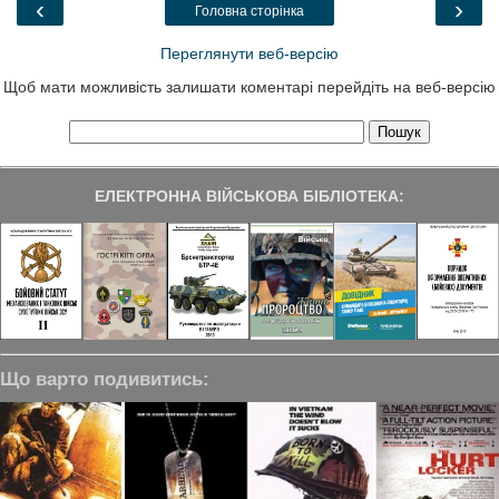
‹
›
Головна сторінка
k
n
m
Переглянути веб-версію
Щоб мати можливість залишати коментарі перейдіть на веб-версію
ЕЛЕКТРОННА ВІЙСЬКОВА БІБЛІОТЕКА:
Що варто подивитись: