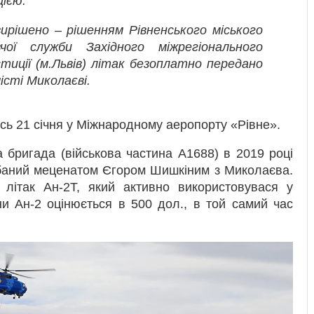
ією.
вирішено – рішенням Рівненського міського
вчої служби Західного міжрегіонального
тиції (м.Львів) літак безоплатно передано
місті Миколаєві.
ась 21 січня у Міжнародному аеропорту «Рівне».
 бригада (військова частина А1688) в 2019 році
аний меценатом Єгором Шишкіним з Миколаєва.
літак Ан-2Т, який активно використовувася у
ни Ан-2 оцінюється в 500 дол., в той самий час