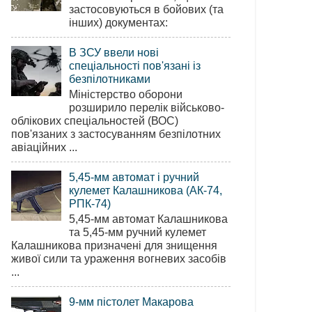
застосовуються в бойових (та
інших) документах:
В ЗСУ ввели нові
спеціальності пов'язані із
безпілотниками
Міністерство оборони
розширило перелік військово-
облікових спеціальностей (ВОС)
пов'язаних з застосуванням безпілотних
авіаційних ...
5,45-мм автомат і ручний
кулемет Калашникова (АК-74,
РПК-74)
5,45-мм автомат Калашникова
та 5,45-мм ручний кулемет
Калашникова призначені для знищення
живої сили та ураження вогневих засобів
...
9-мм пістолет Макарова