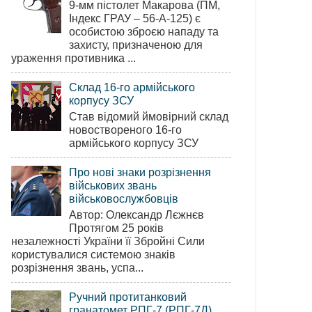
9-мм пістолет Макарова (ПМ,
Індекс ГРАУ – 56-А-125) є
особистою зброєю нападу та
захисту, призначеною для
ураження противника ...
Склад 16-го армійського
корпусу ЗСУ
Став відомий ймовірний склад
новоствореного 16-го
армійського корпусу ЗСУ
Про нові знаки розрізнення
військових звань
військовослужбовців
Автор: Олександр Лєжнєв
Протягом 25 років
незалежності України її Збройні Сили
користувалися системою знаків
розрізнення звань, успа...
Ручний протитанковий
гранатомет РПГ-7 (РПГ-7Д)