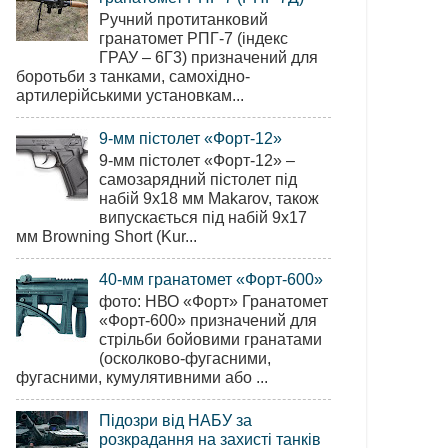
Ручний протитанковий
гранатомет РПГ-7 (індекс
ГРАУ – 6Г3) призначений для
боротьби з танками, самохідно-
артилерійськими установкам...
9-мм пістолет «Форт-12»
9-мм пістолет «Форт-12» –
самозарядний пістолет під
набій 9х18 мм Makarov, також
випускається під набій 9х17
мм Browning Short (Kur...
40-мм гранатомет «Форт-600»
фото: НВО «Форт» Гранатомет
«Форт-600» призначений для
стрільби бойовими гранатами
(осколково-фугасними,
фугасними, кумулятивними або ...
Підозри від НАБУ за
розкрадання на захисті танків