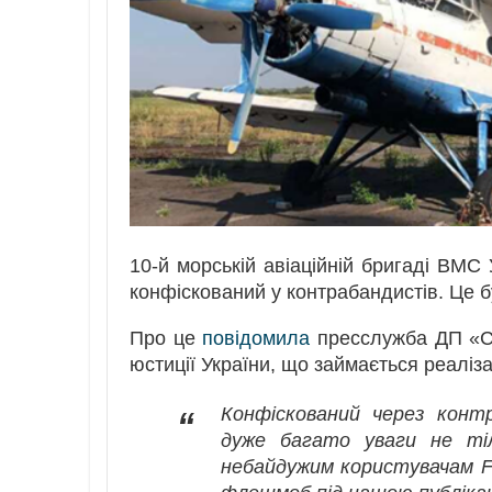
10-й морській авіаційній бригаді ВМС
конфіскований у контрабандистів. Це бу
Про це
повідомила
пресслужба ДП «СЕ
юстиції України, що займається реалі
Конфіскований через конт
“
дуже багато уваги не тіл
небайдужим користувачам F