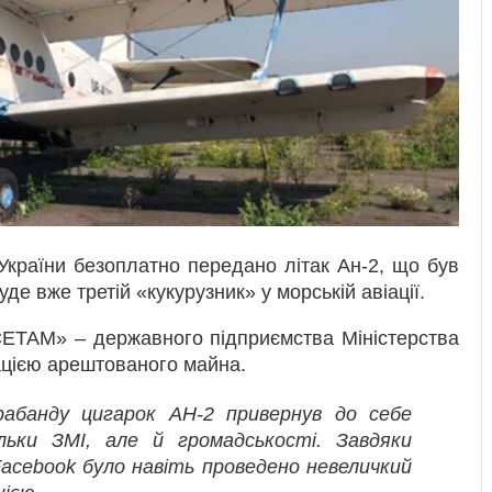
 України безоплатно передано літак Ан-2, що був
де вже третій «кукурузник» у морській авіації.
ТАМ» – державного підприємства Міністерства
зацією арештованого майна.
рабанду цигарок АН-2 привернув до себе
ьки ЗМІ, але й громадськості. Завдяки
acebook було навіть проведено невеличкий