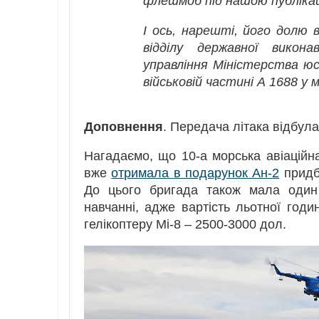
флешмоб під нашою публікац
І ось, нарешті, його долю 
відділу державної викона
управління Міністерства юс
військовій частині А 1688 у 
Доповнення
. Передача літака відбул
Нагадаємо, що 10-а морська авіаційна
вже
отримала в подарунок Ан-2
придб
До цього бригада також мала один 
навчанні, адже вартість льотної годи
гелікоптеру Мі-8 – 2500-3000 дол.