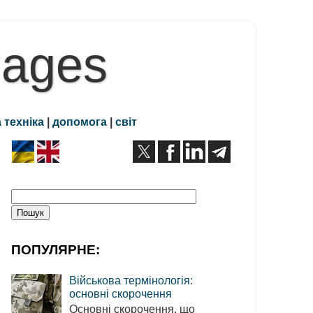
Pages
 техніка
|
допомога
|
світ
ПОПУЛЯРНЕ:
Військова термінологія:
основні скорочення
Основні скорочення, що