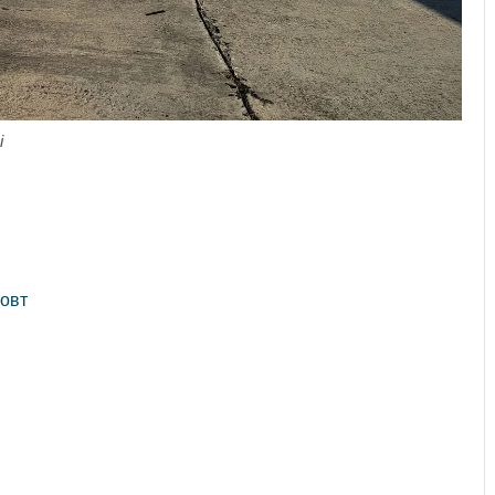
і
овт