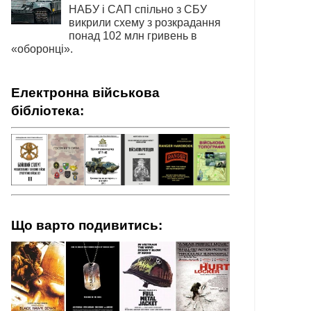
НАБУ і САП спільно з СБУ
викрили схему з розкрадання
понад 102 млн гривень в
«оборонці».
Електронна військова
бібліотека:
Що варто подивитись: