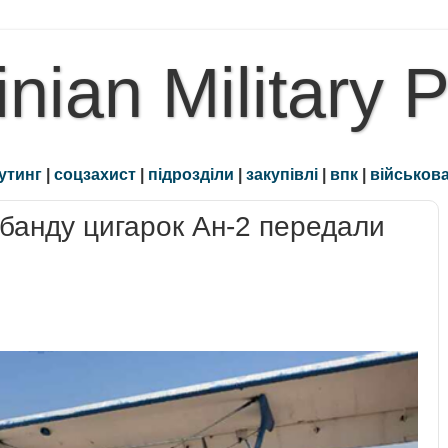
inian Military 
утинг
|
соцзахист
|
підрозділи
|
закупівлі
|
впк
|
військова
банду цигарок Ан-2 передали