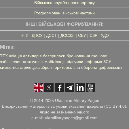
Військова служба правопорядку
Розформовані військові частини
ІНШІ ВІЙСЬКОВІ ФОРМУВАННЯ:
НГУ
|
ДПСУ
|
ДССТ
|
ДССЗЗІ
|
СБУ
|
СЗР
|
УДО
Мітки:
ТТХ
авіація
артилерія
боєприпаси
бронювання
грошове
забезпечення
закупівлі
мобілізація
підсумки
реформа ЗСУ
символіка
стрілецька зброя
територіальна оборона
цифровізація
© 2014-2025 Ukrainian Military Pages
Використання матеріалів за умови вказання джерела (CC BY 4.0),
якщо не зазначено іншого
e-mail: ukrmilitarypages@gmail.com