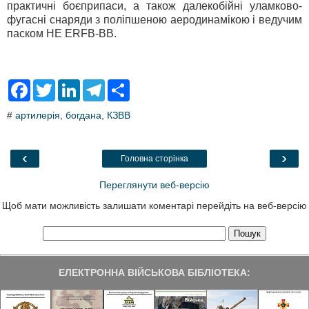
практичні боєприпаси, а також далекобійні уламково-
фугасні снаряди з поліпшеною аеродинамікою і ведучим
паском HE ERFB-ВВ.
F
T
L
T
S
a
w
i
e
h
c
i
n
l
a
#
артилерія
,
богдана
,
КЗВВ
e
t
k
e
r
b
t
e
g
e
o
e
d
r
o
r
I
a
‹
›
Головна сторінка
k
n
m
Переглянути веб-версію
Щоб мати можливість залишати коментарі перейдіть на веб-версію
ЕЛЕКТРОННА ВІЙСЬКОВА БІБЛІОТЕКА: