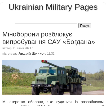
Ukrainian Military Pages
Міноборони розблокує
випробування САУ «Богдана»
четвер, 28 січня 2021 р.
Андрій Шинко
підготував
о
11:32
Міністерство оборони, яке судиться із розробником