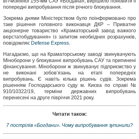
вітчизняної 155-мм САУ «Богдана», вирішило поновити її
попередні випробування після річного блокування.
Зокрема днями Міністерством було поінформовано про
таке рішення головного виконавця ДКР – Приватне
акціонерне товариство «Краматорський завод важкого
верстатобудування» із запитом необхідних розрахунків,
повідомляє
Defense Express
.
Нагадаємо, що на Краматорському заводі звинувачують
Міноборони у блокуванні випробувань САУ та припинені
фінансування. Міноборони ж звинувачує підприємство у
не виконані зобов'язань на етапі попередніх
випробувань. Є навіть кілька рішень судів. Зокрема
рішенням Господарського суду м. Києва по справі №
910/10322/19, терміни державних випробувань
перенесені на друге півріччя 2021 року.
Читати також:
7 пострілів «Богдани». Чому випробування зупинили?