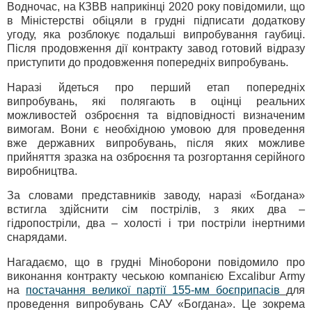
Водночас, на КЗВВ наприкінці 2020 року повідомили, що
в Міністерстві обіцяли в грудні підписати додаткову
угоду, яка розблокує подальші випробування гаубиці.
Після продовження дії контракту завод готовий відразу
приступити до продовження попередніх випробувань.
Наразі йдеться про перший етап попередніх
випробувань, які полягають в оцінці реальних
можливостей озброєння та відповідності визначеним
вимогам. Вони є необхідною умовою для проведення
вже державних випробувань, після яких можливе
прийняття зразка на озброєння та розгортання серійного
виробництва.
За словами представників заводу, наразі «Богдана»
встигла здійснити сім пострілів, з яких два –
гідропостріли, два – холості і три постріли інертними
снарядами.
Нагадаємо, що в грудні Міноборони повідомило про
виконання контракту чеською компанією Excalibur Army
на
постачання великої партії 155-мм боєприпасів
для
проведення випробувань САУ «Богдана». Це зокрема