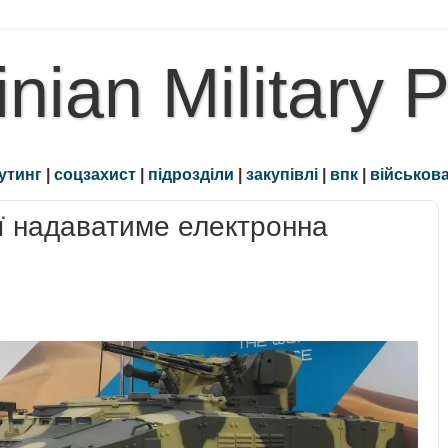
inian Military 
утинг
|
соцзахист
|
підрозділи
|
закупівлі
|
впк
|
військова
ї надаватиме електронна