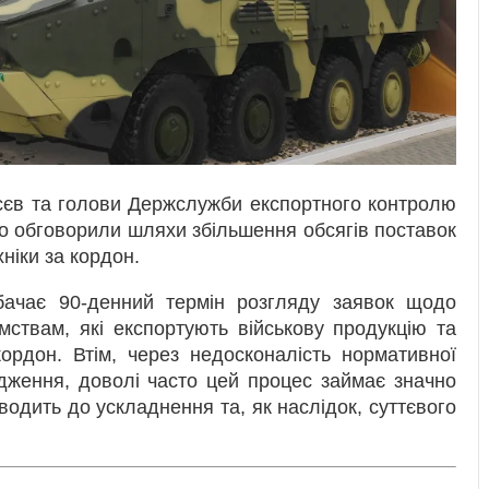
сєв та голови Держслужби експортного контролю
о обговорили шляхи збільшення обсягів поставок
хніки за кордон.
бачає 90-денний термін розгляду заявок щодо
мствам, які експортують військову продукцію та
ордон. Втім, через недосконалість нормативної
дження, доволі часто цей процес займає значно
зводить до ускладнення та, як наслідок, суттєвого