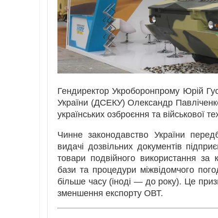
Гендиректор Укроборонпрому Юрій Гу
України (ДСЕКУ) Олександр Павліченк
українських озброєння та військової те
Чинне законодавство України перед
видачі дозвільних документів підприє
товари подвійного використання за к
бази та процедури міжвідомчого пого
більше часу (іноді — до року). Це при
зменшення експорту ОВТ.