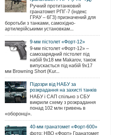
Ручний протитанковий
гранатомет РПГ-7 (індекс
ГРАУ – 6Г3) призначений для
боротьби з танками, самохідно-
артилерійськими установкам...
9-мм пістолет «Форт-12»
9-мм пістолет «Форт-12» –
самозарядний пістолет під
набій 9х18 мм Makarov, також
випускається під набій 9х17
мм Browning Short (Kur...
Підозри від НАБУ за
розкрадання на захисті танків
НАБУ і САП спільно з СБУ
викрили схему з розкрадання
понад 102 млн гривень в
«оборонці».
40-мм гранатомет «Форт-600»
фото: НВО «Форт» Гранатомет