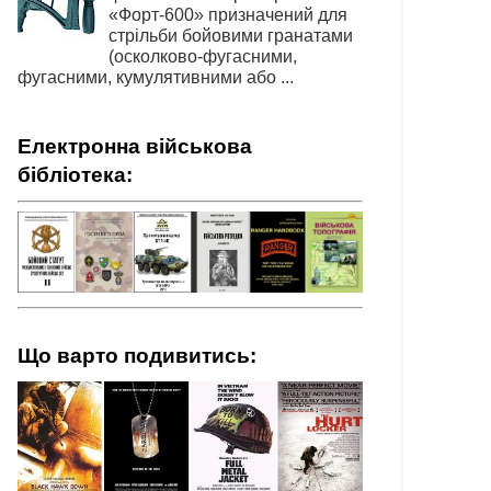
«Форт-600» призначений для
стрільби бойовими гранатами
(осколково-фугасними,
фугасними, кумулятивними або ...
Електронна військова
бібліотека:
Що варто подивитись: