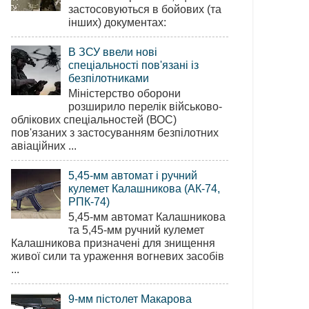
застосовуються в бойових (та
інших) документах:
В ЗСУ ввели нові
спеціальності пов'язані із
безпілотниками
Міністерство оборони
розширило перелік військово-
облікових спеціальностей (ВОС)
пов'язаних з застосуванням безпілотних
авіаційних ...
5,45-мм автомат і ручний
кулемет Калашникова (АК-74,
РПК-74)
5,45-мм автомат Калашникова
та 5,45-мм ручний кулемет
Калашникова призначені для знищення
живої сили та ураження вогневих засобів
...
9-мм пістолет Макарова