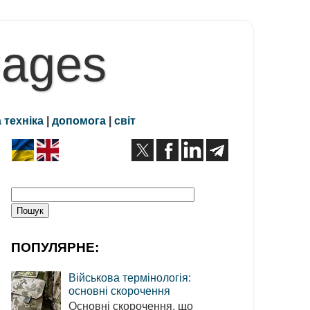
Pages
 техніка
|
допомога
|
світ
ПОПУЛЯРНЕ:
Військова термінологія:
основні скорочення
Основні скорочення, що