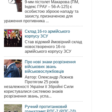
9-мм пістолет Макарова (ПМ,
Індекс ГРАУ – 56-А-125) є
особистою зброєю нападу та
захисту, призначеною для
ураження противника ...
Склад 16-го армійського
корпусу ЗСУ
Став відомий ймовірний склад
новоствореного 16-го
армійського корпусу ЗСУ
Про нові знаки розрізнення
військових звань
військовослужбовців
Автор: Олександр Лєжнєв
Протягом 25 років
незалежності України її Збройні Сили
користувалися системою знаків
розрізнення звань, успа...
Ручний протитанковий
гранатомет РПГ-7 (РПГ-7Д)