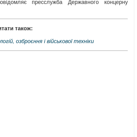
відомляє пресслужба Державного концерну
итати також:
гій, озброєння і військової техніки