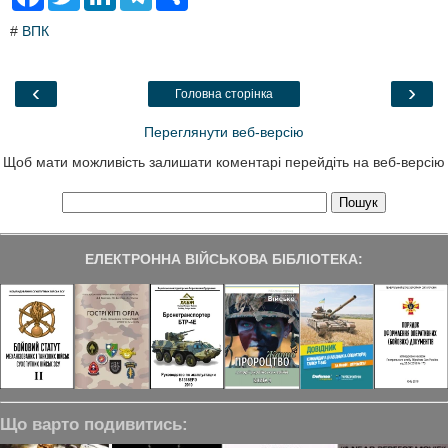
a
w
i
e
h
c
i
n
l
a
#
ВПК
e
t
k
e
r
b
t
e
g
e
o
e
d
r
o
r
I
a
‹
›
Головна сторінка
k
n
m
Переглянути веб-версію
Щоб мати можливість залишати коментарі перейдіть на веб-версію
ЕЛЕКТРОННА ВІЙСЬКОВА БІБЛІОТЕКА:
Що варто подивитись: