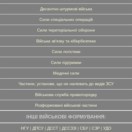
Десантно-штурмові війська
Сили спеціальних операцій
Сили територіальної оборони
Війська зв'язку та кібербезпеки
Сили логістики
Сили підтримки
Медичні сили
Частини, установи, що не належать до видів ЗСУ
Військова служба правопорядку
Розформовані військові частини
ІНШІ ВІЙСЬКОВІ ФОРМУВАННЯ:
НГУ
|
ДПСУ
|
ДССТ
|
ДССЗЗІ
|
СБУ
|
СЗР
|
УДО