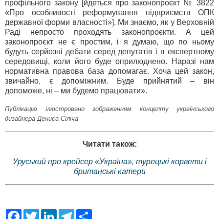
профільного закону [йдеться про законопроєкт № 3822
«Про особливості реформування підприємств ОПК
державної форми власності»]. Ми знаємо, як у Верховній
Раді непросто проходять законопроєкти. А цей
законопроєкт не є простим, і я думаю, що по ньому
будуть серйозні дебати серед депутатів і в експертному
середовищі, коли його буде оприлюднено. Наразі нам
нормативна правова база допомагає. Хоча цей закон,
звичайно, є допоміжним. Буде прийнятий – він
допоможе, ні – ми будемо працювати».
Публікацію ілюстровано зображенням концепту українського
дизайнера Дениса Сіліча
Читати також:
Уруський про крейсер «Україна», турецькі корвети і
британські катери
F
T
L
T
S