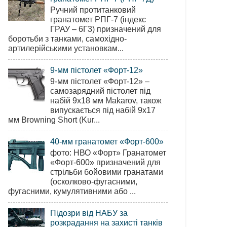
Ручний протитанковий
гранатомет РПГ-7 (індекс
ГРАУ – 6Г3) призначений для
боротьби з танками, самохідно-
артилерійськими установкам...
9-мм пістолет «Форт-12»
9-мм пістолет «Форт-12» –
самозарядний пістолет під
набій 9х18 мм Makarov, також
випускається під набій 9х17
мм Browning Short (Kur...
40-мм гранатомет «Форт-600»
фото: НВО «Форт» Гранатомет
«Форт-600» призначений для
стрільби бойовими гранатами
(осколково-фугасними,
фугасними, кумулятивними або ...
Підозри від НАБУ за
розкрадання на захисті танків