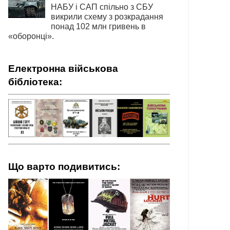
НАБУ і САП спільно з СБУ
викрили схему з розкрадання
понад 102 млн гривень в
«оборонці».
Електронна військова
бібліотека:
Що варто подивитись: