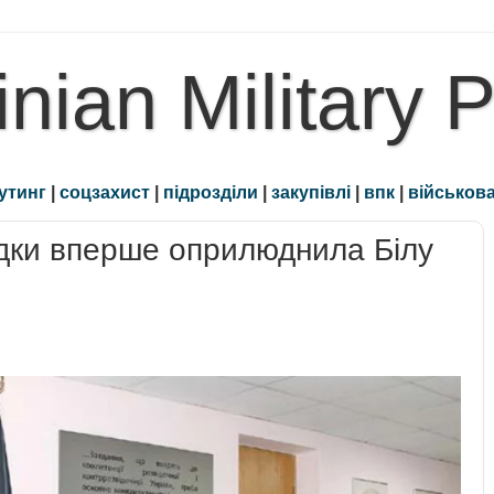
inian Military 
утинг
|
соцзахист
|
підрозділи
|
закупівлі
|
впк
|
військова
ідки вперше оприлюднила Білу