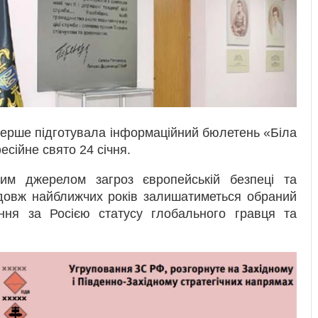
перше підготувала інформаційний бюлетень «Біла
сійне свято 24 січня.
им джерелом загроз європейській безпеці та
родовж найближчих років залишатиметься обраний
ення за Росією статусу глобального гравця та