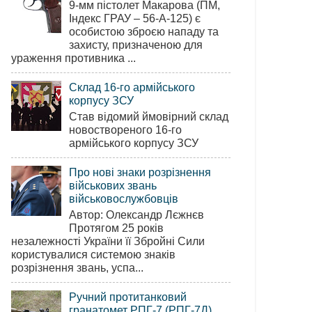
9-мм пістолет Макарова (ПМ,
Індекс ГРАУ – 56-А-125) є
особистою зброєю нападу та
захисту, призначеною для
ураження противника ...
Склад 16-го армійського
корпусу ЗСУ
Став відомий ймовірний склад
новоствореного 16-го
армійського корпусу ЗСУ
Про нові знаки розрізнення
військових звань
військовослужбовців
Автор: Олександр Лєжнєв
Протягом 25 років
незалежності України її Збройні Сили
користувалися системою знаків
розрізнення звань, успа...
Ручний протитанковий
гранатомет РПГ-7 (РПГ-7Д)