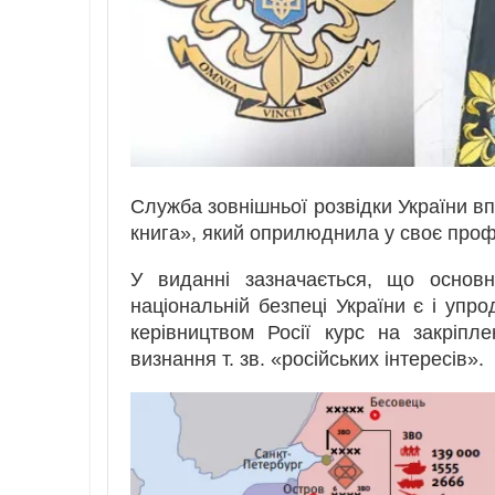
Служба зовнішньої розвідки України в
книга», який оприлюднила у своє профе
У виданні зазначається, що основн
національній безпеці України є і уп
керівництвом Росії курс на закріпл
визнання т. зв. «російських інтересів».