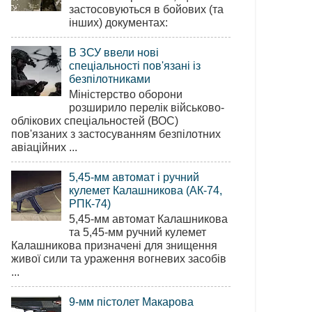
застосовуються в бойових (та
інших) документах:
В ЗСУ ввели нові
спеціальності пов'язані із
безпілотниками
Міністерство оборони
розширило перелік військово-
облікових спеціальностей (ВОС)
пов'язаних з застосуванням безпілотних
авіаційних ...
5,45-мм автомат і ручний
кулемет Калашникова (АК-74,
РПК-74)
5,45-мм автомат Калашникова
та 5,45-мм ручний кулемет
Калашникова призначені для знищення
живої сили та ураження вогневих засобів
...
9-мм пістолет Макарова