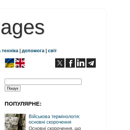
Pages
 техніка
|
допомога
|
світ
ПОПУЛЯРНЕ:
Військова термінологія:
основні скорочення
Основні скорочення, що