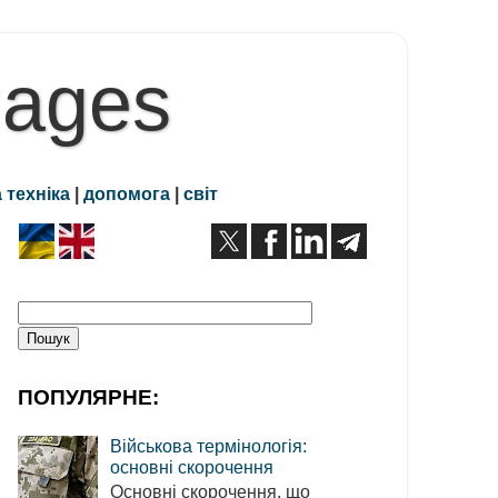
Pages
 техніка
|
допомога
|
світ
ПОПУЛЯРНЕ:
Військова термінологія:
основні скорочення
Основні скорочення, що