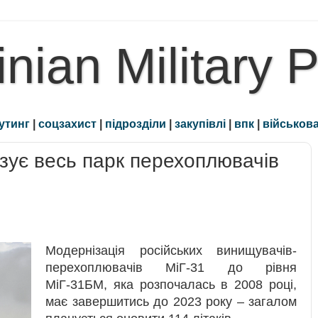
inian Military 
утинг
|
соцзахист
|
підрозділи
|
закупівлі
|
впк
|
військова
зує весь парк перехоплювачів
Модернізація російських винищувачів-
перехоплювачів МіГ-31 до рівня
МіГ-31БМ, яка розпочалась в 2008 році,
має завершитись до 2023 року – загалом