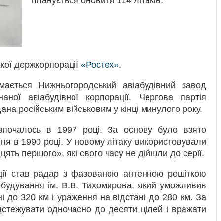
планується оновити 114 літаків.
кої держкорпорації
«Ростех»
.
мається Нижньогородський авіабудівний завод
ної авіабудівної корпорації. Чергова партія
а російським військовим у кінці минулого року.
зпочалось в 1997 році. За основу було взято
ня в 1990 році. У новому літаку використовували
цять першого», які свого часу не дійшли до серії.
ії став радар з фазованою антенною решіткою
будування ім. В.В. Тихомирова, який уможливив
і до 320 км і ураження на відстані до 280 км. За
стежувати одночасно до десяти цілей і вражати