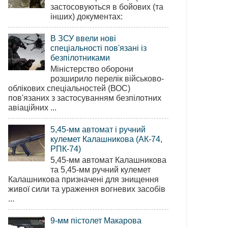
застосовуються в бойових (та
інших) документах:
В ЗСУ ввели нові
спеціальності пов'язані із
безпілотниками
Міністерство оборони
розширило перелік військово-
облікових спеціальностей (ВОС)
пов'язаних з застосуванням безпілотних
авіаційних ...
5,45-мм автомат і ручний
кулемет Калашникова (АК-74,
РПК-74)
5,45-мм автомат Калашникова
та 5,45-мм ручний кулемет
Калашникова призначені для знищення
живої сили та ураження вогневих засобів
...
9-мм пістолет Макарова