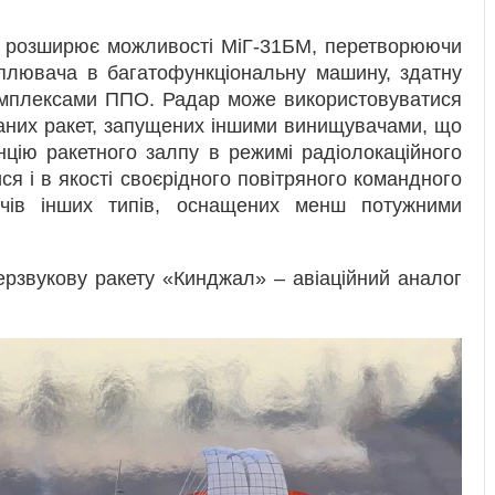
я розширює можливості МіГ-31БМ, перетворюючи
оплювача в багатофункціональну машину, здатну
комплексами ППО. Радар може використовуватися
ваних ракет, запущених іншими винищувачами, що
цію ракетного залпу в режимі радіолокаційного
я і в якості своєрідного повітряного командного
ачів інших типів, оснащених менш потужними
ерзвукову ракету «Кинджал» – авіаційний аналог