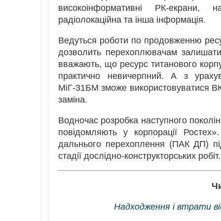
високоінформативні РК-екрани, н
радіолокаційна та інша інформація.
Ведуться роботи по продовженню ресу
дозволить перехоплювачам залишати
вважають, що ресурс титанового корпус
практично невичерпний. А з ураху
МіГ-31БМ зможе використовуватися ВКС
заміна.
Водночас розробка наступного поколі
повідомляють у корпорації Ростех».
дальнього перехоплення (ПАК ДП) п
стадії дослідно-конструкторських робіт.
Ч
Надходження і втрати вій