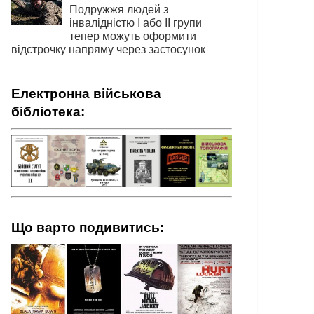
Подружжя людей з
інвалідністю І або ІІ групи
тепер можуть оформити
відстрочку напряму через застосунок
Електронна військова
бібліотека:
Що варто подивитись: