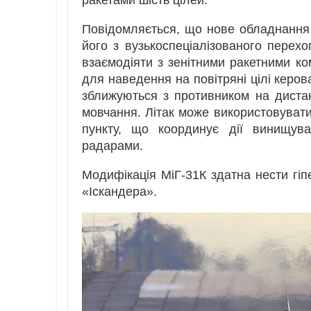
ракетами шість цілей.
Повідомляється, що нове обладнанн
його з вузькоспеціалізованого перех
взаємодіяти з зенітними ракетними 
для наведення на повітряні цілі керо
зближуються з противником на дистан
мовчання. Літак може використовуватис
пункту, що координує дії винищув
радарами.
Модифікація МіГ-31К здатна нести гіп
«Іскандера».