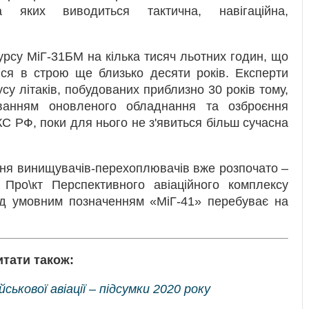
а яких виводиться тактична, навігаційна,
рсу МіГ-31БМ на кілька тисяч льотних годин, що
ся в строю ще близько десяти років. Експерти
у літаків, побудованих приблизно 30 років тому,
ванням оновленого обладнання та озброєння
 РФ, поки для нього не з'явиться більш сучасна
ння винищувачів-перехоплювачів вже розпочато –
 Про\кт Перспективного авіаційного комплексу
ід умовним позначенням «МіГ-41» перебуває на
итати також:
ськової авіації – підсумки 2020 року