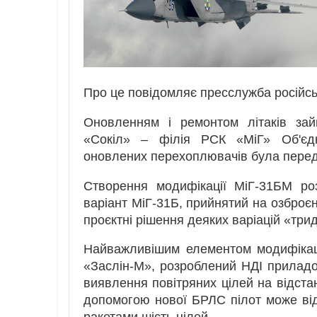
Про це повідомляє пресслужба російсь
Оновленням і ремонтом літаків зай
«Сокіл» – філія РСК «МіГ» Об'єдна
оновлених перехоплювачів була передан
Створення модифікації МіГ-31БМ ро
варіант МіГ-31Б, прийнятий на озброєн
проєктні рішення деяких варіацій «трид
Найважливішим елементом модифікац
«Заслін-М», розроблений НДІ приладо
виявлення повітряних цілей на відстан
допомогою нової БРЛС пілот може від