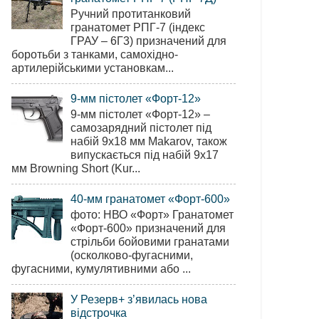
Ручний протитанковий
гранатомет РПГ-7 (індекс
ГРАУ – 6Г3) призначений для
боротьби з танками, самохідно-
артилерійськими установкам...
9-мм пістолет «Форт-12»
9-мм пістолет «Форт-12» –
самозарядний пістолет під
набій 9х18 мм Makarov, також
випускається під набій 9х17
мм Browning Short (Kur...
40-мм гранатомет «Форт-600»
фото: НВО «Форт» Гранатомет
«Форт-600» призначений для
стрільби бойовими гранатами
(осколково-фугасними,
фугасними, кумулятивними або ...
У Резерв+ з’явилась нова
відстрочка