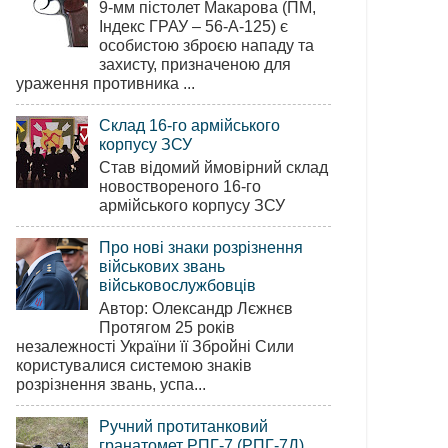
9-мм пістолет Макарова (ПМ,
Індекс ГРАУ – 56-А-125) є
особистою зброєю нападу та
захисту, призначеною для
ураження противника ...
Склад 16-го армійського
корпусу ЗСУ
Став відомий ймовірний склад
новоствореного 16-го
армійського корпусу ЗСУ
Про нові знаки розрізнення
військових звань
військовослужбовців
Автор: Олександр Лєжнєв
Протягом 25 років
незалежності України її Збройні Сили
користувалися системою знаків
розрізнення звань, успа...
Ручний протитанковий
гранатомет РПГ-7 (РПГ-7Д)