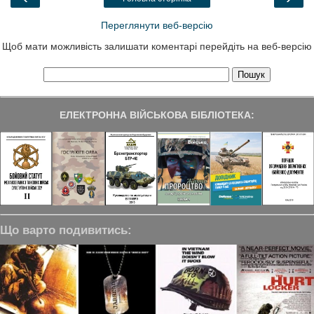
k
n
m
Переглянути веб-версію
Щоб мати можливість залишати коментарі перейдіть на веб-версію
ЕЛЕКТРОННА ВІЙСЬКОВА БІБЛІОТЕКА:
Що варто подивитись: