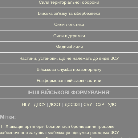
Сили територіальної оборони
Війська зв'язку та кібербезпеки
Сили логістики
Сили підтримки
Медичні сили
Частини, установи, що не належать до видів ЗСУ
Військова служба правопорядку
Розформовані військові частини
ІНШІ ВІЙСЬКОВІ ФОРМУВАННЯ:
НГУ
|
ДПСУ
|
ДССТ
|
ДССЗЗІ
|
СБУ
|
СЗР
|
УДО
Мітки:
ТТХ
авіація
артилерія
боєприпаси
бронювання
грошове
забезпечення
закупівлі
мобілізація
підсумки
реформа ЗСУ