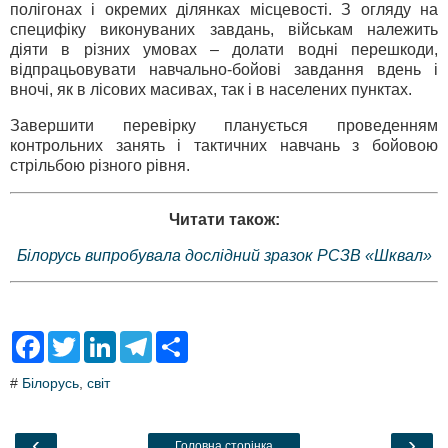
полігонах і окремих ділянках місцевості. З огляду на
специфіку виконуваних завдань, військам належить
діяти в різних умовах – долати водні перешкоди,
відпрацьовувати навчально-бойові завдання вдень і
вночі, як в лісових масивах, так і в населених пунктах.
Завершити перевірку планується проведенням
контрольних занять і тактичних навчань з бойовою
стрільбою різного рівня.
Читати також:
Білорусь випробувала дослідний зразок РСЗВ «Шквал»
F
T
L
T
S
a
w
i
e
h
c
i
n
l
a
#
Білорусь
,
світ
e
t
k
e
r
b
t
e
g
e
o
e
d
r
o
r
I
a
‹
›
Головна сторінка