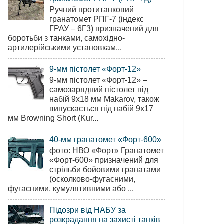
Ручний протитанковий
гранатомет РПГ-7 (індекс
ГРАУ – 6Г3) призначений для
боротьби з танками, самохідно-
артилерійськими установкам...
9-мм пістолет «Форт-12»
9-мм пістолет «Форт-12» –
самозарядний пістолет під
набій 9х18 мм Makarov, також
випускається під набій 9х17
мм Browning Short (Kur...
40-мм гранатомет «Форт-600»
фото: НВО «Форт» Гранатомет
«Форт-600» призначений для
стрільби бойовими гранатами
(осколково-фугасними,
фугасними, кумулятивними або ...
Підозри від НАБУ за
розкрадання на захисті танків