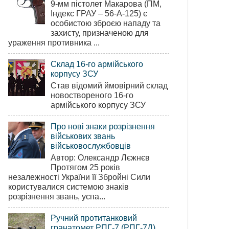
9-мм пістолет Макарова (ПМ,
Індекс ГРАУ – 56-А-125) є
особистою зброєю нападу та
захисту, призначеною для
ураження противника ...
Склад 16-го армійського
корпусу ЗСУ
Став відомий ймовірний склад
новоствореного 16-го
армійського корпусу ЗСУ
Про нові знаки розрізнення
військових звань
військовослужбовців
Автор: Олександр Лєжнєв
Протягом 25 років
незалежності України її Збройні Сили
користувалися системою знаків
розрізнення звань, успа...
Ручний протитанковий
гранатомет РПГ-7 (РПГ-7Д)