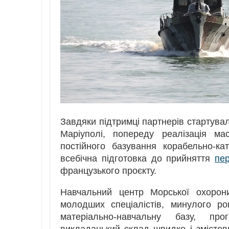
Завдяки підтримці партнерів стартув
Маріуполі, попереду реалізація ма
постійного базування корабельно-к
всебічна підготовка до прийняття
пе
французького проєкту.
Навчальний центр Морської охорони
молодших спеціалістів, минулого ро
матеріально-навчальну базу, пр
викладацький склад швидко і змістов