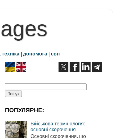
Pages
 техніка
|
допомога
|
світ
ПОПУЛЯРНЕ:
Військова термінологія:
основні скорочення
Основні скорочення, що