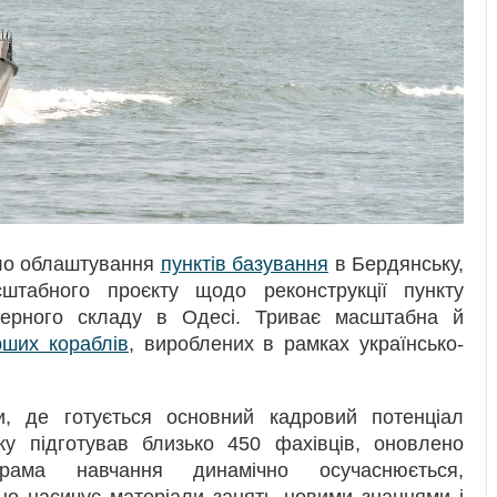
ало облаштування
пунктів базування
в Бердянську,
сштабного проєкту щодо реконструкції пункту
атерного складу в Одесі. Триває масштабна й
рших кораблів
, вироблених в рамках українсько-
, де готується основний кадровий потенціал
ку підготував близько 450 фахівців, оновлено
ограма навчання динамічно осучаснюється,
но насичує матеріали занять новими знаннями і