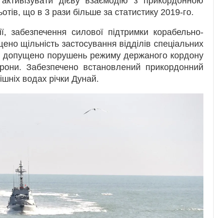
активізувати дієву взаємодію з прикордонною
отів, що в 3 рази більше за статистику 2019-го.
ії, забезпечення силової підтримки корабельно-
щено щільність застосування відділів спеціальних
 не допущено порушень режиму держаного кордону
хорони. Забезпечено встановлений прикордонний
ішніх водах річки Дунай.