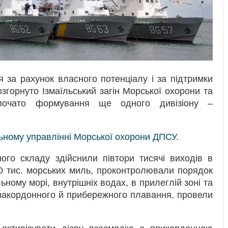
 за рахунок власного потенціалу і за підтримки
згорнуто Ізмаїльський загін Морської охорони та
озпочато формування ще одного дивізіону –
ьному управлінні Морської охорони ДПСУ
.
ого складу здійснили півтори тисячі виходів в
 тис. морських миль, проконтролювали порядок
ному морі, внутрішніх водах, в прилеглій зоні та
 закордонного й прибережного плавання, провели