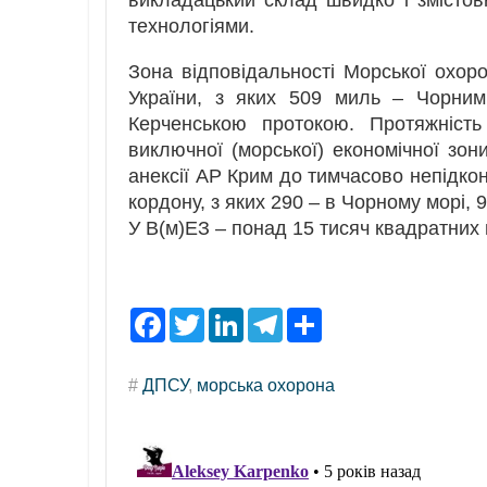
технологіями.
Зона відповідальності Морської охор
України, з яких 509 миль – Чорни
Керченською протокою. Протяжніст
виключної (морської) економічної зон
анексії АР Крим до тимчасово непідкон
кордону, з яких 290 – в Чорному морі, 
У В(м)ЕЗ – понад 15 тисяч квадратних
F
T
L
T
S
a
w
i
e
h
c
i
n
l
a
e
t
k
e
r
#
ДПСУ
,
морська охорона
b
t
e
g
e
o
e
d
r
o
r
I
a
k
n
m