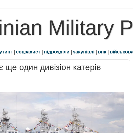
inian Military 
утинг
|
соцзахист
|
підрозділи
|
закупівлі
|
впк
|
військова
ще один дивізіон катерів