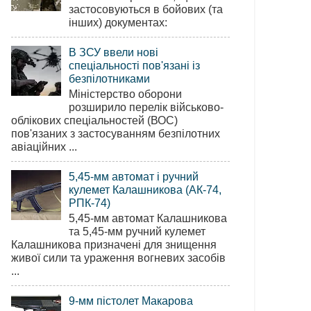
застосовуються в бойових (та
інших) документах:
В ЗСУ ввели нові
спеціальності пов'язані із
безпілотниками
Міністерство оборони
розширило перелік військово-
облікових спеціальностей (ВОС)
пов'язаних з застосуванням безпілотних
авіаційних ...
5,45-мм автомат і ручний
кулемет Калашникова (АК-74,
РПК-74)
5,45-мм автомат Калашникова
та 5,45-мм ручний кулемет
Калашникова призначені для знищення
живої сили та ураження вогневих засобів
...
9-мм пістолет Макарова