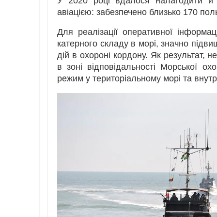
У 2020 році вдалося налагодити й 
авіацією: забезпечено близько 170 поль
Для реалізації оперативної інформац
катерного складу в морі, значно підви
дій в охороні кордону. Як результат,
в зоні відповідальності Морської о
режим у територіальному морі та внутр