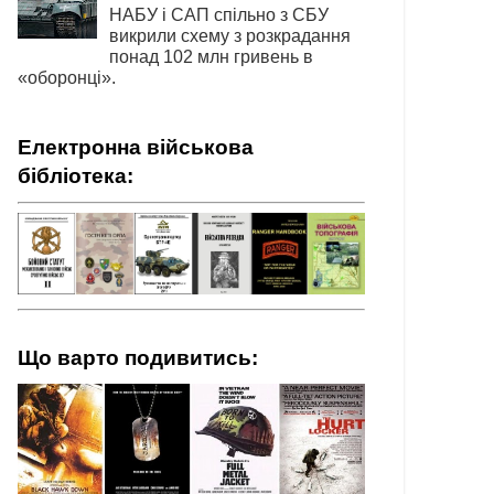
НАБУ і САП спільно з СБУ
викрили схему з розкрадання
понад 102 млн гривень в
«оборонці».
Електронна військова
бібліотека:
Що варто подивитись: