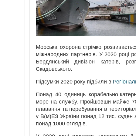
Морська охорона стрімко розвивається
міжнародних партнерів. У 2020 році ро
Бердянський дивізіон катерів, р
Скадовського.
Підсумки 2020 року підбили в
Регіонал
Понад 40 одиниць корабельно-катерн
море на службу. Пройшовши майже 70
плавання та перебування в територіаль
у В(м)ЕЗ України понад 12 тис. суден
понад 1000 оглядів.