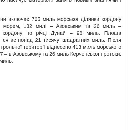
они включає 765 миль морської ділянки кордону
м морем, 132 милі – Азовським та 26 миль –
ь кордону по річці Дунай – 98 миль. Площа
и сягає понад 21 тисячу квадратних миль. Після
трольної території віднесено 413 миль морського
97 – в Азовському та 26 миль Керченської протоки.
 миль.