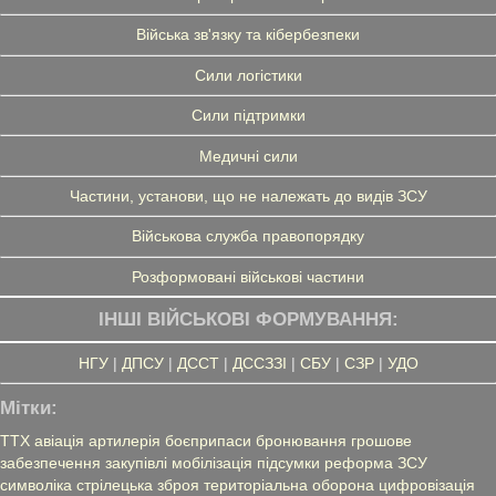
Війська зв'язку та кібербезпеки
Сили логістики
Сили підтримки
Медичні сили
Частини, установи, що не належать до видів ЗСУ
Військова служба правопорядку
Розформовані військові частини
ІНШІ ВІЙСЬКОВІ ФОРМУВАННЯ:
НГУ
|
ДПСУ
|
ДССТ
|
ДССЗЗІ
|
СБУ
|
СЗР
|
УДО
Мітки:
ТТХ
авіація
артилерія
боєприпаси
бронювання
грошове
забезпечення
закупівлі
мобілізація
підсумки
реформа ЗСУ
символіка
стрілецька зброя
територіальна оборона
цифровізація