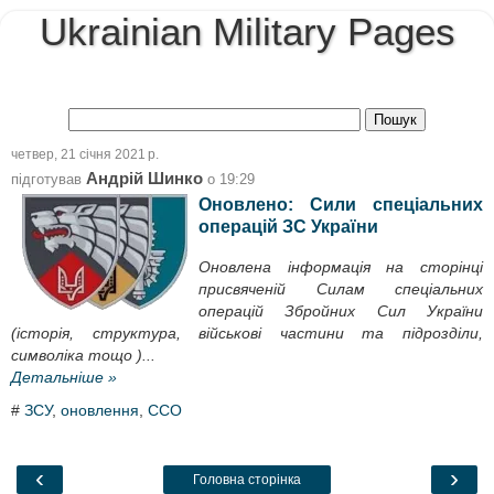
Ukrainian Military Pages
четвер, 21 січня 2021 р.
Андрій Шинко
підготував
о
19:29
Оновлено: Сили спеціальних
операцій ЗС України
Оновлена інформація на сторінці
присвяченій Силам спеціальних
операцій Збройних Сил України
(історія, структура, військові частини та підрозділи,
символіка тощо )...
Детальніше »
#
ЗСУ
,
оновлення
,
ССО
‹
›
Головна сторінка