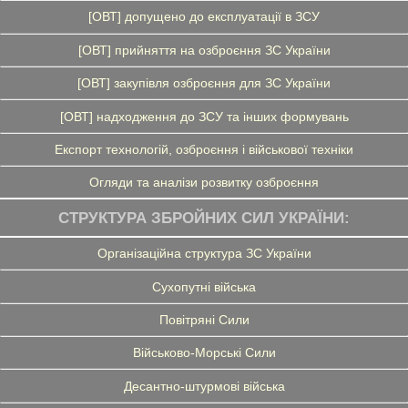
[ОВТ] допущено до експлуатації в ЗСУ
[ОВТ] прийняття на озброєння ЗС України
[ОВТ] закупівля озброєння для ЗС України
[ОВТ] надходження до ЗСУ та інших формувань
Експорт технологій, озброєння і військової техніки
Огляди та аналізи розвитку озброєння
СТРУКТУРА ЗБРОЙНИХ СИЛ УКРАЇНИ:
Організаційна структура ЗС України
Сухопутні війська
Повітряні Сили
Військово-Морські Сили
Десантно-штурмові війська