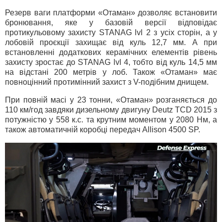
Резерв ваги платформи «Отаман» дозволяє встановити
бронювання, яке у базовій версії відповідає
протикульовому захисту STANAG lvl 2 з усіх сторін, а у
лобовій проєкції захищає від куль 12,7 мм. А при
встановленні додаткових керамічних елементів рівень
захисту зростає до STANAG lvl 4, тобто від куль 14,5 мм
на відстані 200 метрів у лоб. Також «Отаман» має
повноцінний протимінний захист з V-подібним днищем.
При повній масі у 23 тонни, «Отаман» розганяється до
110 км/год завдяки дизельному двигуну Deutz TCD 2015 з
потужністю у 558 к.с. та крутним моментом у 2080 Нм, а
також автоматичній коробці передач Allison 4500 SP.