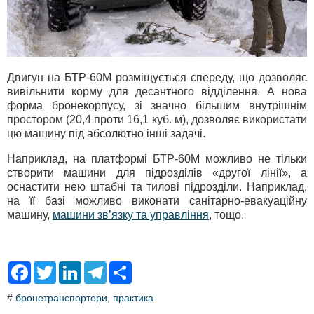
Двигун на БТР-60М розміщується спереду, що дозволяє
вивільнити корму для десантного відділення. А нова
форма бронекорпусу, зі значно більшим внутрішнім
простором (20,4 проти 16,1 куб. м), дозволяє використати
цю машину під абсолютно інші задачі.
Наприклад, на платформі БТР-60М можливо не тільки
створити машини для підрозділів «другої лінії», а
оснастити нею штабні та тилові підрозділи. Наприклад,
на її базі можливо виконати санітарно-евакуаційну
машину,
машини зв’язку та управління
, тощо.
F
T
L
T
S
a
w
i
e
h
c
i
n
l
a
#
бронетранспортери
,
практика
e
t
k
e
r
b
t
e
g
e