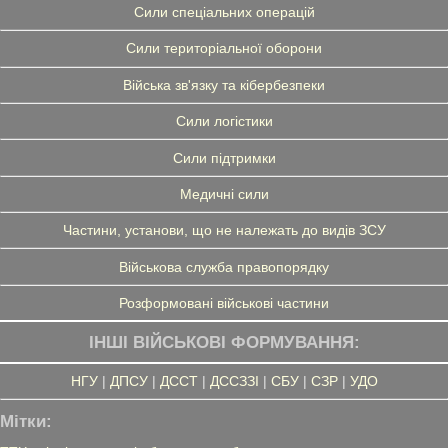
Сили спеціальних операцій
Сили територіальної оборони
Війська зв'язку та кібербезпеки
Сили логістики
Сили підтримки
Медичні сили
Частини, установи, що не належать до видів ЗСУ
Військова служба правопорядку
Розформовані військові частини
ІНШІ ВІЙСЬКОВІ ФОРМУВАННЯ:
НГУ
|
ДПСУ
|
ДССТ
|
ДССЗЗІ
|
СБУ
|
СЗР
|
УДО
Мітки: