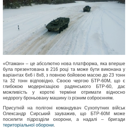
«Отаман» – це абсолютно нова платформа, яка вперше
була презентована в 216 році та може бути виконана у
варіантах 6x6 і 8x8, з повною бойовою масою до 23 тонн
та 32 тонн відповідно. Своєю чергою БТР-60М, що є
глибокою модернізацією радянського БТР-60, дає
можливість у короткі терміни отримати відносно
недорогу броньовану машину із різним озброєнням.
Присутній на полігоні командувач Сухопутних військ
Олександр Сирський зауважив, що БТР-60М може
посилити підрозділи охорони, а надалі – бригади
територіальної оборони
.