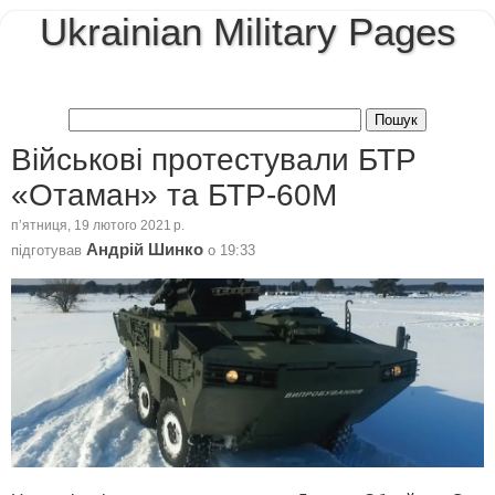
Ukrainian Military Pages
Військові протестували БТР
«Отаман» та БТР-60М
пʼятниця, 19 лютого 2021 р.
Андрій Шинко
підготував
о
19:33