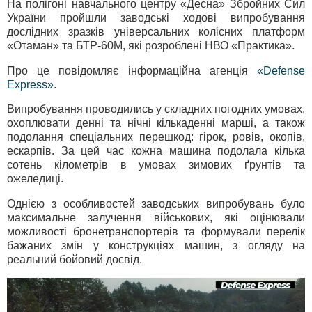
На полігоні навчального центру «Десна» Збройних Сил
України пройшли заводські ходові випробування
дослідних зразків універсальних колісних платформ
«Отаман» та БТР-60М, які розроблені НВО «Практика».
Про це повідомляє інформаційна агенція
«Defense
Express»
.
Випробування проводились у складних погодних умовах,
охоплювати денні та нічні кількаденні марші, а також
подолання спеціальних перешкод: гірок, ровів, окопів,
ескарпів. За цей час кожна машина подолала кілька
сотень кілометрів в умовах зимових ґрунтів та
ожеледиці.
Однією з особливостей заводських випробувань було
максимальне залучення військових, які оцінювали
можливості бронетранспортерів та формували перелік
бажаних змін у конструкціях машин, з огляду на
реальний бойовий досвід.