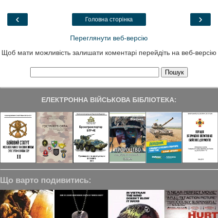
o
e
d
r
o
r
I
a
‹
›
Головна сторінка
k
n
m
Переглянути веб-версію
Щоб мати можливість залишати коментарі перейдіть на веб-версію
ЕЛЕКТРОННА ВІЙСЬКОВА БІБЛІОТЕКА:
Що варто подивитись: