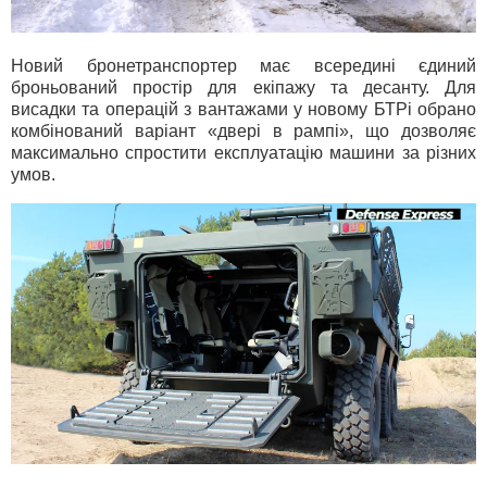
Новий бронетранспортер має всередині єдиний
броньований простір для екіпажу та десанту. Для
висадки та операцій з вантажами у новому БТРі обрано
комбінований варіант «двері в рампі», що дозволяє
максимально спростити експлуатацію машини за різних
умов.