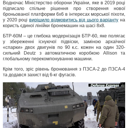
Водночас Міністерство оборони України, яке в 2019 році
підписало спільне рішення про створення нової
броньованої платформи 6х6 в інтересах морської піхоти,
у 2020 році
вирішило відмовитись від цього варіанту
на
користь єдиної лінійки бронемашин на шасі 8х8.
БТР-60М – це глибока модернізація БТР-60, яке полягає
у збереженні існуючої підвіски, заміною архаїчної
«спарки» двох двигунів по 90 к.с. кожен на один 320-
сильний Deutz з автоматичною коробкою Allison та
глобальному перекомпонуванню машини.
Крім того, зріс рівень бронювання з ПЗСА-2 до ПЗСА-4
та додався захист від 6-кг фугасів.