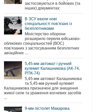
застосовуються в бойових (та
інших) документах:
В ЗСУ ввели нові
спеціальності пов'язані із
безпілотниками
Міністерство оборони
розширило перелік військово-
облікових спеціальностей (ВОС)
пов'язаних з застосуванням безпілотних
авіаційних ...
5,45-мм автомат і ручний
кулемет Калашникова (АК-74,
РПК-74)
5,45-мм автомат Калашникова
та 5,45-мм ручний кулемет
Калашникова призначені для знищення
живої сили та ураження вогневих засобів
...
9-мм пістолет Макарова