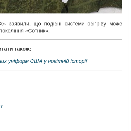
Х» заявили, що подібні системи обігріву може
 покоління «Сотник».
итати також:
ових уніформ США у новітній історії
іт