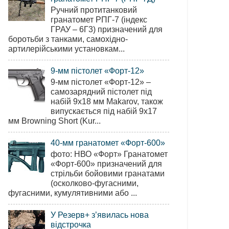
Ручний протитанковий
гранатомет РПГ-7 (індекс
ГРАУ – 6Г3) призначений для
боротьби з танками, самохідно-
артилерійськими установкам...
9-мм пістолет «Форт-12»
9-мм пістолет «Форт-12» –
самозарядний пістолет під
набій 9х18 мм Makarov, також
випускається під набій 9х17
мм Browning Short (Kur...
40-мм гранатомет «Форт-600»
фото: НВО «Форт» Гранатомет
«Форт-600» призначений для
стрільби бойовими гранатами
(осколково-фугасними,
фугасними, кумулятивними або ...
У Резерв+ з’явилась нова
відстрочка