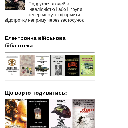
Подружжя людей з
інвалідністю І або ІІ групи
тепер можуть оформити
відстрочку напряму через застосунок
Електронна військова
бібліотека:
Що варто подивитись: