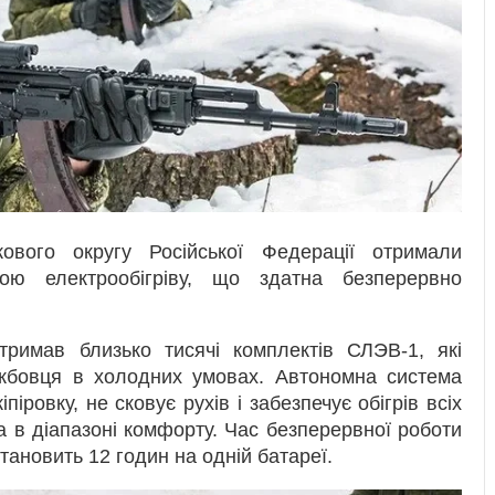
кового округу Російської Федерації отримали
ою електрообігріву, що здатна безперервно
римав близько тисячі комплектів СЛЭВ-1, які
лужбовця в холодних умовах. Автономна система
піровку, не сковує рухів і забезпечує обігрів всіх
а в діапазоні комфорту. Час безперервної роботи
становить 12 годин на одній батареї.