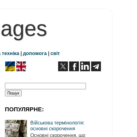
Pages
 техніка
|
допомога
|
світ
ПОПУЛЯРНЕ:
Військова термінологія:
основні скорочення
Основні скорочення, що