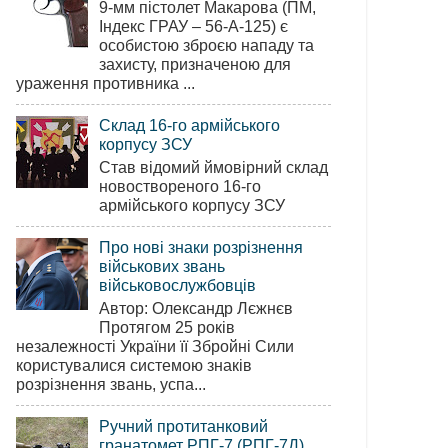
9-мм пістолет Макарова (ПМ,
Індекс ГРАУ – 56-А-125) є
особистою зброєю нападу та
захисту, призначеною для
ураження противника ...
Склад 16-го армійського
корпусу ЗСУ
Став відомий ймовірний склад
новоствореного 16-го
армійського корпусу ЗСУ
Про нові знаки розрізнення
військових звань
військовослужбовців
Автор: Олександр Лєжнєв
Протягом 25 років
незалежності України її Збройні Сили
користувалися системою знаків
розрізнення звань, успа...
Ручний протитанковий
гранатомет РПГ-7 (РПГ-7Д)