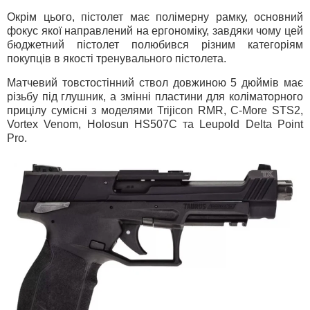
Окрім цього, пістолет має полімерну рамку, основний
фокус якої направлений на ергономіку, завдяки чому цей
бюджетний пістолет полюбився різним категоріям
покупців в якості тренувального пістолета.
Матчевий товстостінний ствол довжиною 5 дюймів має
різьбу під глушник, а змінні пластини для коліматорного
прицілу сумісні з моделями Trijicon RMR, C-More STS2,
Vortex Venom, Holosun HS507C та Leupold Delta Point
Pro.