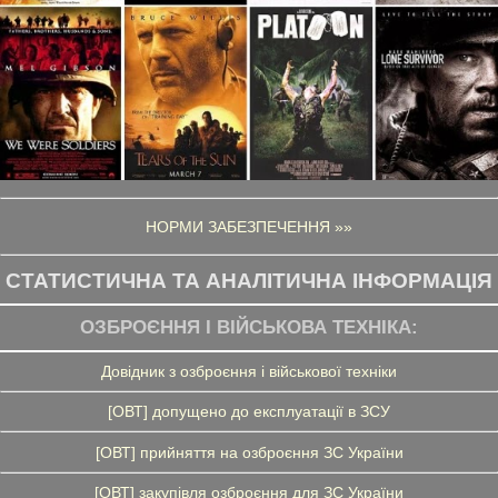
НОРМИ ЗАБЕЗПЕЧЕННЯ »»
СТАТИСТИЧНА ТА АНАЛІТИЧНА ІНФОРМАЦІЯ
ОЗБРОЄННЯ І ВІЙСЬКОВА ТЕХНІКА:
Довідник з озброєння і військової техніки
[ОВТ] допущено до експлуатації в ЗСУ
[ОВТ] прийняття на озброєння ЗС України
[ОВТ] закупівля озброєння для ЗС України