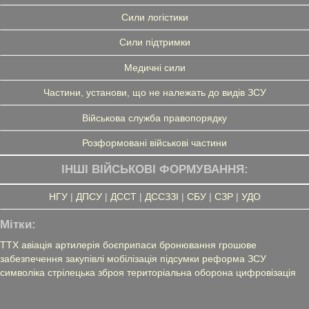
Сили логістики
Сили підтримки
Медичні сили
Частини, установи, що не належать до видів ЗСУ
Військова служба правопорядку
Розформовані військові частини
ІНШІ ВІЙСЬКОВІ ФОРМУВАННЯ:
НГУ
|
ДПСУ
|
ДССТ
|
ДССЗЗІ
|
СБУ
|
СЗР
|
УДО
Мітки:
ТТХ
авіація
артилерія
боєприпаси
бронювання
грошове
забезпечення
закупівлі
мобілізація
підсумки
реформа ЗСУ
символіка
стрілецька зброя
територіальна оборона
цифровізація