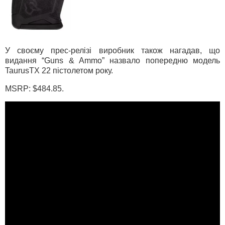
У своєму прес-релізі виробник також нагадав, що
видання “Guns & Ammo” назвало попередню модель
TaurusTX 22 пістолетом року.
MSRP: $484.85.