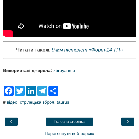
Читати також:
9-мм пістолет «Форт-14 ТП»
Використані джерела:
zbroya.info
F
T
L
T
S
a
w
i
e
h
c
i
n
l
a
#
відео
,
стрілецька зброя
,
taurus
e
t
k
e
r
b
t
e
g
e
o
e
d
r
o
r
I
a
‹
›
Головна сторінка
k
n
m
Переглянути веб-версію