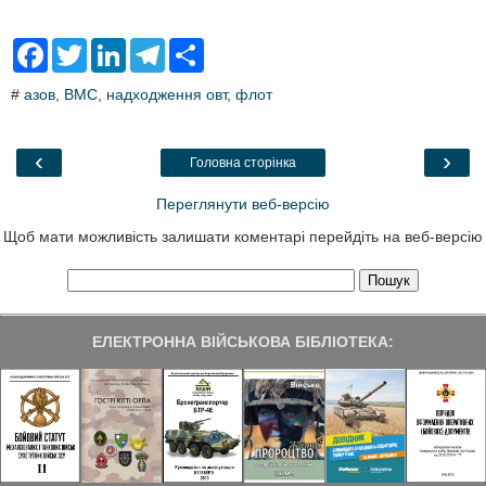
F
T
L
T
S
a
w
i
e
h
c
i
n
l
a
#
азов
,
ВМС
,
надходження овт
,
флот
e
t
k
e
r
b
t
e
g
e
o
e
d
r
o
r
I
a
‹
›
Головна сторінка
k
n
m
Переглянути веб-версію
Щоб мати можливість залишати коментарі перейдіть на веб-версію
ЕЛЕКТРОННА ВІЙСЬКОВА БІБЛІОТЕКА: