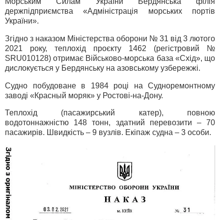
Морським Силам України Бердянська філія
держпідприємства «Адміністрація морських портів
України».
Згідно з наказом Міністерства оборони № 31 від 3 лютого
2021 року, теплохід проєкту 1462 (регістровий №
SRU010128) отримає Військово-морська база «Схід», що
дислокується у Бердянську на азовському узбережжі.
Судно побудоване в 1984 році на Судноремонтному
заводі «Красный моряк» у Ростові-на-Дону.
Теплохід (пасажирський катер), повною
водотоннажністю 148 тонн, здатний перевозити – 70
пасажирів. Швидкість – 9 вузлів. Екіпаж судна – 3 особи.