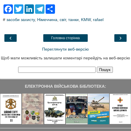
F
T
L
T
S
a
w
i
e
h
c
i
n
l
a
#
засоби захисту
,
Німеччина
,
світ
,
танки
,
KMW
,
rafael
e
t
k
e
r
b
t
e
g
e
o
e
d
r
o
r
I
a
‹
›
Головна сторінка
k
n
m
Переглянути веб-версію
Щоб мати можливість залишати коментарі перейдіть на веб-версію
ЕЛЕКТРОННА ВІЙСЬКОВА БІБЛІОТЕКА: