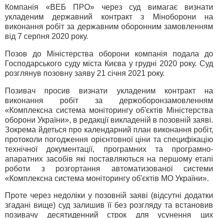
Компанія «ВЕБ ПРО» через суд вимагає визнати
укладеним державний контракт з Міноборони на
виконання робіт за державним оборонним замовленням
від 7 серпня 2020 року.
Позов до Міністерства оборони компанія подала до
Господарського суду міста Києва у грудні 2020 року. Суд
розглянув позовну заяву 21 січня 2021 року.
Позивач просив визнати укладеним контракт на
виконання робіт за держоборонзамовленням
«Комплексна система моніторингу об'єктів Міністерства
оборони України», в редакції викладеній в позовній заяві.
Зокрема йдеться про календарний план виконання робіт,
протоколи погодження орієнтовної ціни та специфікацію
технічної документації, програмних та програмно-
апаратних засобів які поставляються на першому етапі
роботи з розгортання автоматизованої системи
«Комплексна система моніторингу об'єктів МО України».
Проте через недоліки у позовній заяві (відсутні додатки
згадані вище) суд залишив її без розгляду та встановив
позивачу десятиденний строк для усунення цих