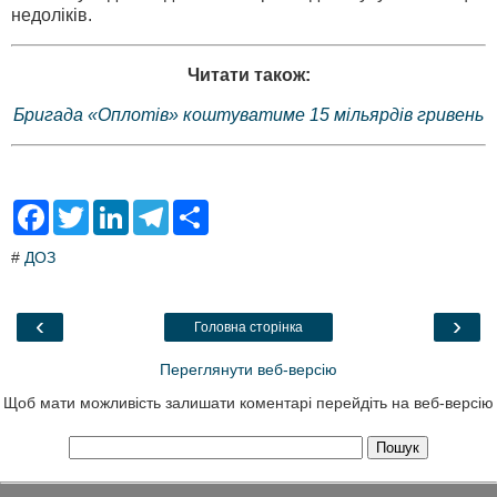
недоліків.
Читати також:
Бригада «Оплотів» коштуватиме 15 мільярдів гривень
F
T
L
T
S
a
w
i
e
h
c
i
n
l
a
#
ДОЗ
e
t
k
e
r
b
t
e
g
e
o
e
d
r
o
r
I
a
‹
›
Головна сторінка
k
n
m
Переглянути веб-версію
Щоб мати можливість залишати коментарі перейдіть на веб-версію