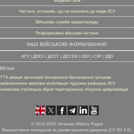
Медичні сили
Частини, установи, що не належать до видів ЗСУ
Військова служба правопорядку
Розформовані військові частини
ІНШІ ВІЙСЬКОВІ ФОРМУВАННЯ:
НГУ
|
ДПСУ
|
ДССТ
|
ДССЗЗІ
|
СБУ
|
СЗР
|
УДО
Мітки:
ТТХ
авіація
артилерія
боєприпаси
бронювання
грошове
забезпечення
закупівлі
мобілізація
підсумки
реформа ЗСУ
символіка
стрілецька зброя
територіальна оборона
цифровізація
© 2014-2025 Ukrainian Military Pages
Використання матеріалів за умови вказання джерела (CC BY 4.0),