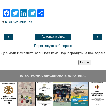
F
T
L
T
S
a
w
i
e
h
c
i
n
l
a
#
9
,
ДПСУ
,
фінанси
e
t
k
e
r
b
t
e
g
e
o
e
d
r
o
r
I
a
‹
›
Головна сторінка
k
n
m
Переглянути веб-версію
Щоб мати можливість залишати коментарі перейдіть на веб-версію
ЕЛЕКТРОННА ВІЙСЬКОВА БІБЛІОТЕКА: