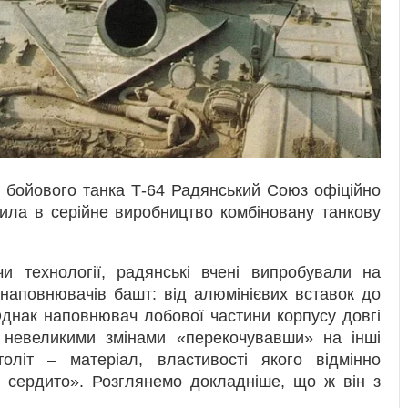
 бойового танка Т-64 Радянський Союз офіційно
тила в серійне виробництво комбіновану танкову
и технології, радянські вчені випробували на
 наповнювачів башт: від алюмінієвих вставок до
Однак наповнювач лобової частини корпусу довгі
з невеликими змінами «перекочувавши» на інші
оліт – матеріал, властивості якого відмінно
 сердито». Розглянемо докладніше, що ж він з