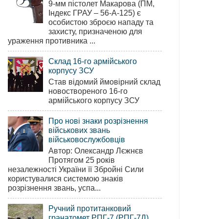
9-мм пістолет Макарова (ПМ,
Індекс ГРАУ – 56-А-125) є
особистою зброєю нападу та
захисту, призначеною для
ураження противника ...
Склад 16-го армійського
корпусу ЗСУ
Став відомий ймовірний склад
новоствореного 16-го
армійського корпусу ЗСУ
Про нові знаки розрізнення
військових звань
військовослужбовців
Автор: Олександр Лєжнєв
Протягом 25 років
незалежності України її Збройні Сили
користувалися системою знаків
розрізнення звань, успа...
Ручний протитанковий
гранатомет РПГ-7 (РПГ-7Д)