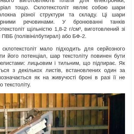
 нього виготовляють плати для електроніки,
еріал тощо. Склотекстоліт являє собою шари
олокна різної структури та складу. Ці шари
рними речовинами. У бронюванні танків
екстоліт щільністю 1,8-2 г/см³, виготовлений зі
 ПВБ (полівінілбутирал) або БФ-2.
 склотекстоліт мало підходить для серйозного
ти його потенціал, шар текстоліту повинен бути
листами: лицьовим і тильним, що підпирає. Як
ться з декількох листів, встановлених один за
означається як на живучості броні в разі її не
о текстоліту.