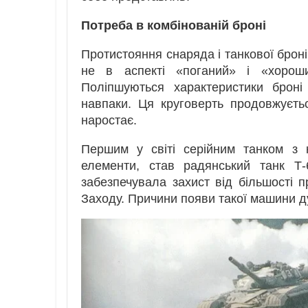
Потреба в комбінованій броні
Протистояння снаряда і танкової броні
не в аспекті «поганий» і «хороши
Поліпшуються характеристики броні
навпаки. Ця круговерть продовжуєтьс
наростає.
Першим у світі серійним танком з 
елементи, став радянський танк Т
забезпечувала захист від більшості 
Заходу. Причини появи такої машини ду