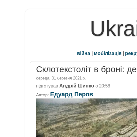
Ukra
війна
|
мобілізація
|
рекр
Склотекстоліт в броні: д
середа, 31 березня 2021 р.
Андрій Шинко
підготував
о
20:58
Едуард Перов
Автор: