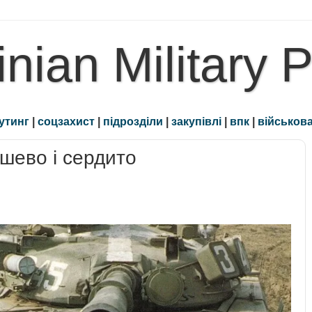
inian Military 
утинг
|
соцзахист
|
підрозділи
|
закупівлі
|
впк
|
військова
ешево і сердито