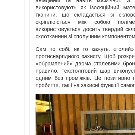
авіаційній та навіть космічної. З
використовують як ізоляційний мат
тканини, що складається зі склов
скріплюються між собою поліме
використовується досить твердий склот
склотканини зі сполучним компонентом
Сам по собі, як то кажуть, «голий»
протиснарядного захисту. Щоб розкри
«обрамлений» двома сталевими броне
правило, текстолітовий шар виконує
одним без проміжків. Це позитивно п
пробиття, так і на захисні функції самог