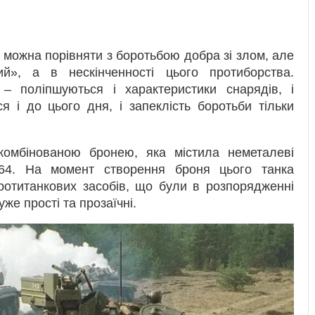
 можна порівняти з боротьбою добра зі злом, але
й», а в нескінченності цього протиборства.
 – поліпшуються і характеристики снарядів, і
я і до цього дня, і запеклість боротьби тільки
комбінованою бронею, яка містила неметалеві
-64. На момент створення броня цього танка
протитанкових засобів, що були в розпорядженні
же прості та прозаїчні.