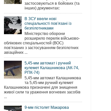
застосовуються в бойових (та
інших) документах:
В ЗСУ ввели нові
спеціальності пов'язані із
безпілотниками
Міністерство оборони
розширило перелік військово-
облікових спеціальностей (ВОС)
пов'язаних з застосуванням безпілотних
авіаційних ...
5,45-мм автомат і ручний
кулемет Калашникова (АК-74,
РПК-74)
5,45-мм автомат Калашникова
та 5,45-мм ручний кулемет
Калашникова призначені для знищення
живої сили та ураження вогневих засобів
...
9-мм пістолет Макарова