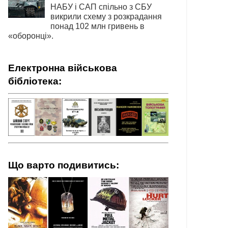
НАБУ і САП спільно з СБУ
викрили схему з розкрадання
понад 102 млн гривень в
«оборонці».
Електронна військова
бібліотека:
Що варто подивитись: