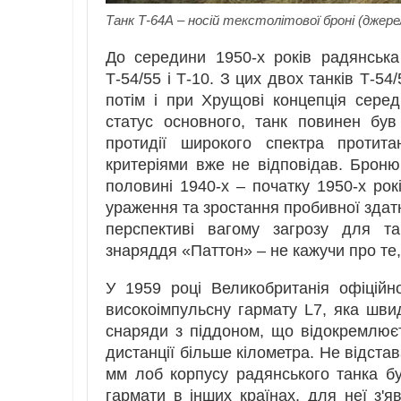
Танк Т-64А – носій текстолітової броні (джерел
До середини 1950-х років радянська
Т-54/55 і Т-10. З цих двох танків Т-54
потім і при Хрущові концепція сере
статус основного, танк повинен бу
протидії широкого спектра протита
критеріями вже не відповідав. Броню
половині 1940-х – початку 1950-х рок
ураження та зростання пробивної здатно
перспективі вагому загрозу для та
знаряддя «Паттон» – не кажучи про те,
У 1959 році Великобританія офіцій
високоімпульсну гармату L7, яка швидк
снаряди з піддоном, що відокремлює
дистанції більше кілометра. Не відста
мм лоб корпусу радянського танка б
гармати в інших країнах, для неї з'