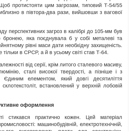
Щоб протистояти цим загрозам, типовий Т-54/55
иблизно в півтора-два рази, вийшовши з вагової
ряду перспективних загроз в калібрі до 105-мм був
ю бронею, яка поєднувала б у собі металеві та
йнятному рівні маси дати необхідну захищеність.
тільки в СРСР, а й в усьому світі став Т-64.
лежності від серії, крім литого сталевого масиву,
юмінію, сталі високої твердості, а пізніше і з
. Єдиним елементом, який довгі десятиліття
склотекстоліт, встановлений у верхній лобовій
труктивне оформлення
ті стикався практично кожен. Цей матеріал
ромисловості: машинобудівній, електротехнічній,