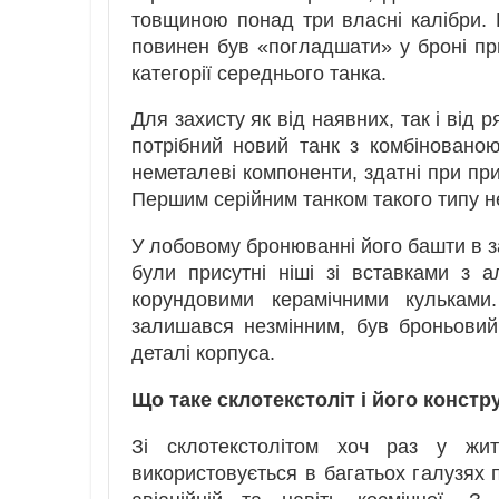
товщиною понад три власні калібри. 
повинен був «погладшати» у броні пр
категорії середнього танка.
Для захисту як від наявних, так і від 
потрібний новий танк з комбіновано
неметалеві компоненти, здатні при при
Першим серійним танком такого типу не 
У лобовому бронюванні його башти в за
були присутні ніші зі вставками з ал
корундовими керамічними кульками
залишався незмінним, був броньовий 
деталі корпуса.
Що таке склотекстоліт і його конс
Зі склотекстолітом хоч раз у жит
використовується в багатьох галузях п