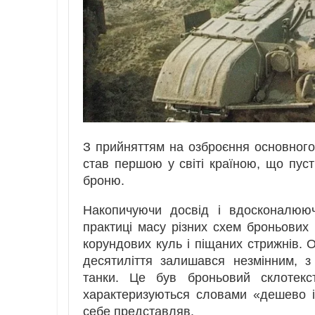
З прийняттям на озброєння основного
став першою у світі країною, що пус
броню.
Накопичуючи досвід і вдосконалююч
практиці масу різних схем броньових
корундових куль і піщаних стрижнів. 
десятиліття залишався незмінним, 
танки. Це був броньовий склотекст
характеризуються словами «дешево і
себе представляв.