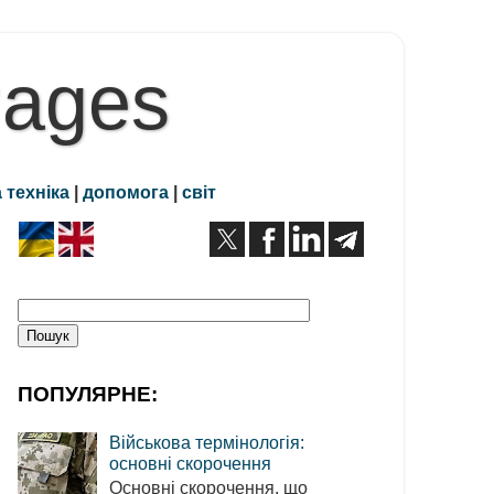
Pages
 техніка
|
допомога
|
світ
ПОПУЛЯРНЕ:
Військова термінологія:
основні скорочення
Основні скорочення, що