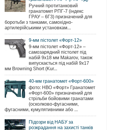
Ручний протитанковий
гранатомет РПГ-7 (індекс
ГРАУ – 6Г3) призначений для
боротьби з танками, самохідно-
артилерійськими установкам...
9-мм пістолет «Форт-12»
9-мм пістолет «Форт-12» –
самозарядний пістолет під
набій 9х18 мм Makarov, також
випускається під набій 9х17
мм Browning Short (Kur...
40-мм гранатомет «Форт-600»
фото: НВО «Форт» Гранатомет
«Форт-600» призначений для
стрільби бойовими гранатами
(осколково-фугасними,
фугасними, кумулятивними або ...
Підозри від НАБУ за
розкрадання на захисті танків