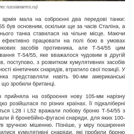
о: russianarms.ru)
 армія мала на озброєнні два передові танки:
/55 був основним, оскільки ще за часів Сталіна, а
днього танка ставилася на чільне місце. Маючи
в ефективно працювати на полі бою в умовах
нкових засобів противника, але Т-54/55 цим
вання Т-54/55, яке вважалося чудовим в другій
ів, поступово, з розвитком кумулятивних засобів
сті кінетичних снарядів, втратило свої позиції. У
нка представляли навіть 90-мм американські
 що зробили британці.
но прийняла на озброєння нову 105-мм нарізну
о розійшлася по різних країнах. Її підкаліберні
ться L28 і L52 вражали лобову броню Т-54/55 з
вали й бронебійно-фугасні снаряди, для яких 100-
ув зручною мішенню. Пізніше, у міру поширення
явилися кумулятивні снаряди, які пробили броню